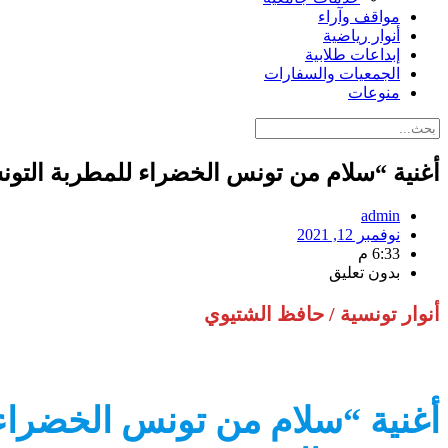
مواقف وآراء
أنوار رياضية
إبداعات طلابية
الجمعيات والسفارات
منوعات
أغنية “سلام من تونس الخضراء للمطربة التون
admin
نوفمبر 12, 2021
6:33 م
بدون تعليق
أنوار تونسية / حافظ الشتيوي
أغنية “سلام من تونس الخضراء