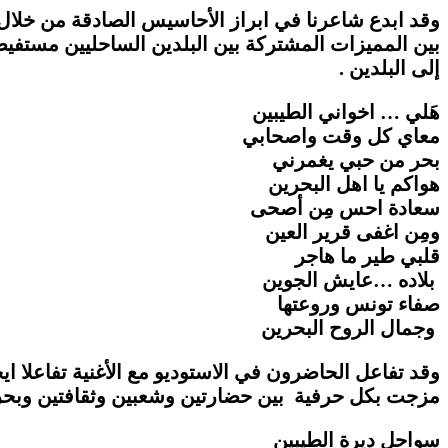
وقد ابدع شاعرنا في ابراز الأحاسيس الصادقة من خلال 
بين المميزات المشتركة بين البلدين الساحليين مستفي
إلى البلدين .
هَلي … اخواني الطيبين
معاي كل وقت واصحابي
بحر من حبي يغمرني
هواكم يا اهل البحرين
سعادة احس مِن أصحى
ومِن اغفى قرير العين
قلبي طير ما هاجر
بلاده …عايش الجوين
صفاء تونس وروعتها
وجمال الروح البحرين
وقد تفاعل الحاضرون في الاستوديو مع الأغنية تفاعلا ايج
مزجت بكل حرفية بين حضارتين وشعبين وثقافتين وبحرين
سواحل ديرة الطيبين