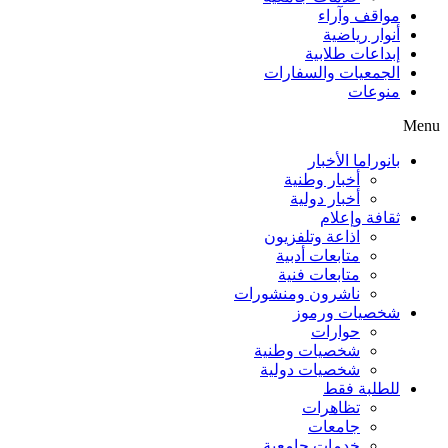
مواقف وآراء
أنوار رياضية
إبداعات طلابية
الجمعيات والسفارات
منوعات
Menu
بانوراما الأخبار
أخبار وطنية
أخبار دولية
ثقافة وإعلام
اذاعة وتلفزيون
متابعات أدبية
متابعات فنية
ناشرون ومنشورات
شخصيات ورموز
حوارات
شخصيات وطنية
شخصيات دولية
للطلبة فقط
تظاهرات
جامعات
خدمات جامعية