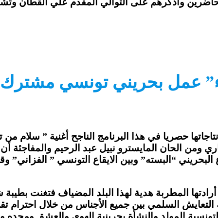
لحاضرين وأذكرهم على التوالي المقدم علي القطان وتشا
ء” عمل بحريني تونسي مشترك ا
جاتها حصريا في هذا البرنامج الناجح أغنية ” سلام من 
اري ومن الحان المايسترو نبيل عبد الرحيم والمفاجئة أن 
البحريني “البسته” وبين الايقاع التونسي ” الفزاني” وقد 
دتها المطربة هدية لهذا البلد المضياف فتغنت بطيبة شع
 التعايش السلمي بين جميع الأجناس من خلال احترام تقال
لتونسية المولد والنشأة بحرينية الهوى والعشق ومجده و