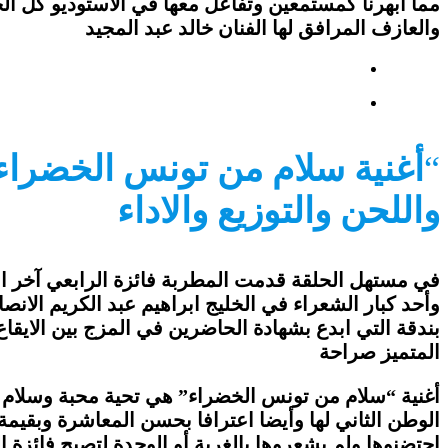
مما ابهرنا كمستمعين وتفاعل معها في الاستوديو كل ا
والعازف المرافق لها الفنان خالد عبد المجيد
“
أغنية سلام من تونس الخضرا
واللحن والتوزيع والاداء
في مستهل الحلقة قدمت المطربة فائزة الرابعي آخر انتا
وأحد كبار الشعراء في الخليج ابراهيم عبد الكريم الانص
بندقة التي ابدع بشهادة الحاضرين في المزج بين الايقاع 
المتميز صراحة
أغنية “سلام من تونس الخضراء” هي تحية محبة وسلام أرا
الوطن الثاني لها وأيضا اعترافا بحسن المعاشرة وبقيمة
احتضنوها ولم يشعروها بالغربة أو الوحدة لتصبح فائزة ا