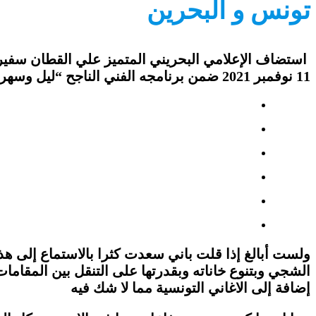
تونس و البحرين
استضاف الإعلامي البحريني المتميز علي القطان سفيرة ا
11 نوفمبر 2021 ضمن برنامجه الفني الناجح “ليل وسهر ” بإذاعة البحرين للحديث عن مسيرتها الفنية وعن آخر أعمالها.
ولست أبالغ إذا قلت باني سعدت كثرا بالاستماع إلى هذا
الشجي وبتنوع خاناته وبقدرتها على التنقل بين المقامات
إضافة إلى الاغاني التونسية مما لا شك فيه