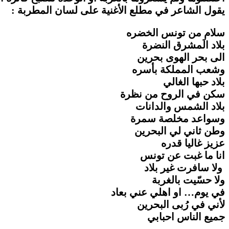
يقول الشاعر في مطلع الأغنية على لسان المطربة :
سلام من تونس الخضره
بلاد الَمشرق النضرة
الى بحر الهوى بحرين
وشعب المملكة بأسره
بلاد حبها الغالي
سكن في الروح من نظرة
بلاد الشمس والدانات
وسواعد مخلصة سمرة
وطن ثاني لي البحرين
عزيز غاليا قدره
انا ما غبت عن تونس
ولا سافرت غير بلاد
ولا حسّيت بالغربة
في يوم… او اهلي عني بعاد
لأني في رُبى البحرين
جميع الناس احبابي