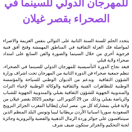
للمهرجان الدولي للسينما في
الصحراء بقصر غيلان
يتجدد الحلم للسنة السنة الثانية على التوالي بنفس العزيمة والاصراء
لمواصلة فك العزلة الثقافية في المناطق المهمشة وفتح أفق فنية
فرجوية أخري من خلال السينما والصورة والفن السابع على امتداد
صحراء ولاية قبلي
فبعد نجاح الدورة التأسيسية للمهرجان الدولي للسينما في الصحراء،
تنظم جمعية صحراء فن الدورة الثانية من المهرجان تحت اشراف وزارة
الشؤون الثقافية وبدعم من الديوان الوطني للسياحة والمؤسسة
الوطنية للتظاهرات الفنية والثقافية والوكالة الوطنية لإحياء التراث
والمندوبية الجهوية للشؤون الثقافية بقبلي والمندوبية الجهوية للشباب
والرياضة بقبلي وذلك من 29 أكتوبر الى نوفمبر 2025 بقصر غيلان من
ولاية قبلي بمشاركة كل من مصر لبنان إيطاليا المغرب الجزائر النرويج
السعودية سوريا اسبانيا الأردن بريطانيا ليبيا وتونس البلد المنظم الذين
سيتنافسون على جوائز وردة الرمال الذهبية والفضية والبرونزية وجائزة
لجنة التحكيم والجزائر ستكون ضيف شرف