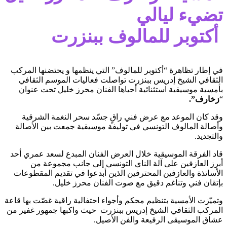
تضيء ليالي
أكتوبر للمالوف ببنزرت
في إطار تظاهرة “أكتوبر للمالوف” التي ينظمها و يحتضنها المركب
الثقافي الشيخ إدريس ببنزرت تواصلت فعاليات الموسم الثقافي
بأمسية موسيقية استثنائية أحياها الفنان محرز خليل تحت عنوان
“
زخارف”.
وقد كان الموعد مع عرض فني راقٍ جسّد سحر النغمة الشرقية
وأصالة المالوف التونسي في توليفة موسيقية جمعت بين الأصالة
والتجديد.
قاد الفرقة الموسيقية خلال العرض الفنان المبدع لسعد عمري أحد
أبرز العازفين على آلة الناي التونسي إلى جانب مجموعة من
الأساتذة والعازفين المحترفين الذين أبدعوا في تقديم المقطوعات
بإتقان فني وتناغم دقيق مع صوت الفنان محرز خليل.
وتميّزت الأمسية بتنظيم محكم وأجواء احتفالية راقية غصّت بها قاعة
المركب الثقافي الشيخ إدريس ببنزرت حيث واكبها جمهور غفير من
عشاق الموسيقى الرفيعة والفن الأصيل.