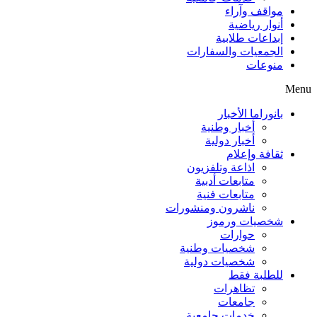
مواقف وآراء
أنوار رياضية
إبداعات طلابية
الجمعيات والسفارات
منوعات
Menu
بانوراما الأخبار
أخبار وطنية
أخبار دولية
ثقافة وإعلام
اذاعة وتلفزيون
متابعات أدبية
متابعات فنية
ناشرون ومنشورات
شخصيات ورموز
حوارات
شخصيات وطنية
شخصيات دولية
للطلبة فقط
تظاهرات
جامعات
خدمات جامعية