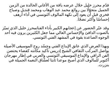
قدّم محرز خليل خلال عرضه باقة من الأغاني الخالدة من الزمن
الجميل متجوّلًا بين روائع محمد عبد الوهاب ومحمد قنديل وصباح
فخري قبل أن يعود إلى نكهة المالوف التونسي في أداء أرهف
إحساسًا وأكثر نضجًا.
وقد عبّر الحضور عن إعجابهم الكبير بأداء الفنانمحرز خليل الذي تميّز
بالصوت الدافئ والإحساس العالي مما جعل الكثيرين يرون فيه أحد
الوجوه الصاعدة بقوة في المشهد الفني التونسي.
وبهذا العرض الذي عانق الإبداع الفني وجسّد روح الموسيقى الأصيلة
يواصل المركب الثقافي الشيخ إدريس تأكيد مكانته كفضاء يحتضن
الفن الراقي والإبداع الموسيقي التونسي والعربي في إطار مهرجان
أكتوبر للمالوف الذي أصبح موعدا ثابتا لعشّاق النغمة الجميلة في
بنزرت.