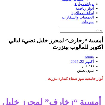
مواقف وآراء
أنوار رياضية
إبداعات طلابية
الجمعيات والسفارات
منوعات
أمسية “زخارف” لمحرز خليل تضيء ليالي
اكتوبر للمالوب ببنزرت
admin
أكتوبر 22, 2025
11:33 م
بدون تعليق
أنوار جامعية نيوز صفاء كندارة بنزرت
أمسية “زخارف” لمحرز خليل