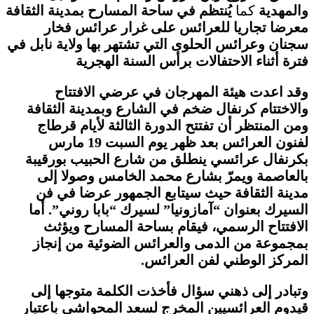
والمهدية
كما
يُنتظم في ساحة المسارح بمدينة الثقافة
معرضا تجاريا للعرائس على غرار عرائس فخار
سجنان وعرائس الحلوى التي تشتهر بها ولاية نابل في
فترة أثناء الاحتفالات برأس السنة الهجرية
وقد اعدت هيئة المهرجان في عرضي الافتتاح
والاختتام كرنفال ضخم في الشارع وبمدينة الثقافة
ومن المنتظر أن تفتتح الدورة الثالثة لأيام قرطاج
لفنون العرائس بعد ظهر يوم السبت 19 مارس
بكرنفال عرائسي ينطلق من شارع الحبيب بورقيبة
بالعاصمة ويمرّ بشارع محمد الخامس وصولا إلى
مدينة الثقافة حيث سيتابع الجمهور عرضا في فن
السيرك بعنوان “آمازونيا” لسيرك “بابا روني”. أما
الافتتاح الرسمي، فيقام بساحة المسارح ويؤثث
بمجموعة من الدمى والعرائس الضوئية من إنجاز
المركز الوطني لفن العرائس.
وتبادر إلى ذهني سؤال فأخذت الكلمة متوجها إلى
قيدوم العرائسيين المخرج لسعد المحواشي باعتبار