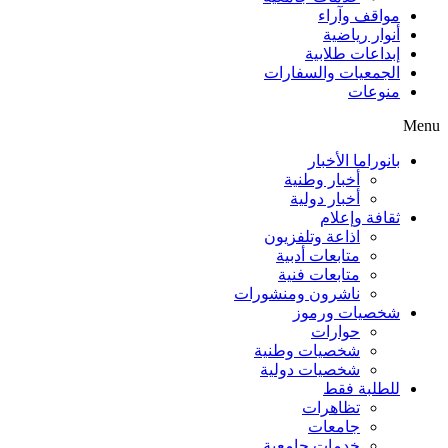
مواقف وآراء
أنوار رياضية
إبداعات طلابية
الجمعيات والسفارات
منوعات
Menu
بانوراما الأخبار
أخبار وطنية
أخبار دولية
ثقافة وإعلام
اذاعة وتلفزيون
متابعات أدبية
متابعات فنية
ناشرون ومنشورات
شخصيات ورموز
حوارات
شخصيات وطنية
شخصيات دولية
للطلبة فقط
تظاهرات
جامعات
خدمات جامعية