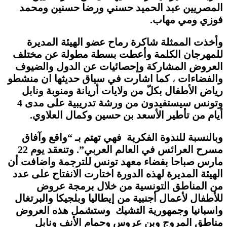
المصريين عبد الحميد حسني ورضا حسنين ومحمد
فوزي ومي مهاب.
وأخذت الممثلة شاكرة رماح عضو الهيئة المديرة
للمهرجان الكلمة وأعطت بسطة مطولة عن مختلف
العروض المشاركة وإحصائيات عن الدول والضيوف
والفضاءات
،
كما اشارت في سياق حديثها ان منشطو
رياض الأطفال بكلّ من ولايات أريانة ومنوبة ونابل
وتونس سيستفيدون من ورشة تدريبية على مدى 4
أيام من تأطير الأسعد بن حسين وكمال العلاوي.
وبالنسبة للندوة الفكرية فهي تهتم بـ “واقع وآفاق
مسرح العرائس في العالم العربي”. وتنعقد يوم 22
مارس صباحا بفضاء معهد تونس للترجمة
واضافت أن
الهيئة المديرة لهذه الدورة اختارت الانفتاح على عدد
من المناطق التونسية من خلال برمجة عروض
للأطفال لأعمال أجنبية من إيطاليا وبلجيكا والبرتغال
واسبانيا وجمهورية التشيك
وستشمل هذه العروض
مناطق المروج وبن عروس وحمام الأنف ونابل