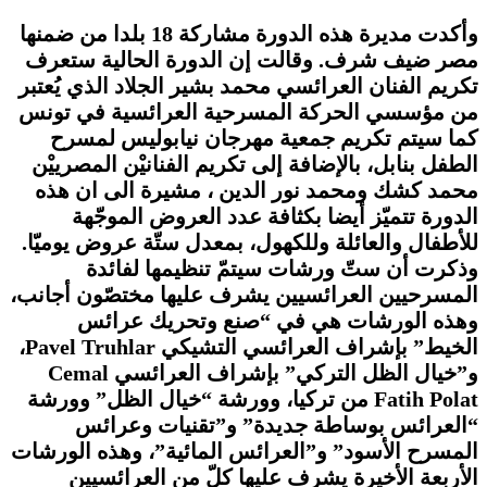
وأكدت مديرة هذه الدورة مشاركة 18 بلدا من ضمنها
مصر ضيف شرف. وقالت إن الدورة الحالية ستعرف
تكريم الفنان العرائسي محمد بشير الجلاد الذي يُعتبر
من مؤسسي الحركة المسرحية العرائسية في تونس
كما سيتم تكريم جمعية مهرجان نيابوليس لمسرح
الطفل بنابل، بالإضافة إلى تكريم الفنانيْن المصرييْن
محمد كشك ومحمد نور الدين ، مشيرة الى ان هذه
الدورة تتميّز أيضا بكثافة عدد العروض الموجّهة
للأطفال والعائلة وللكهول، بمعدل ستّة عروض يوميّا.
وذكرت أن ستّ ورشات سيتمّ تنظيمها لفائدة
المسرحيين العرائسيين يشرف عليها مختصّون أجانب،
وهذه الورشات هي في “صنع وتحريك عرائس
الخيط” بإشراف العرائسي التشيكي Pavel Truhlar،
و”خيال الظل التركي” بإشراف العرائسي Cemal
Fatih Polat من تركيا، وورشة “خيال الظل” وورشة
“العرائس بوساطة جديدة” و”تقنيات وعرائس
المسرح الأسود” و”العرائس المائية”، وهذه الورشات
الأربعة الأخيرة يشرف عليها كلّ من العرائسيين