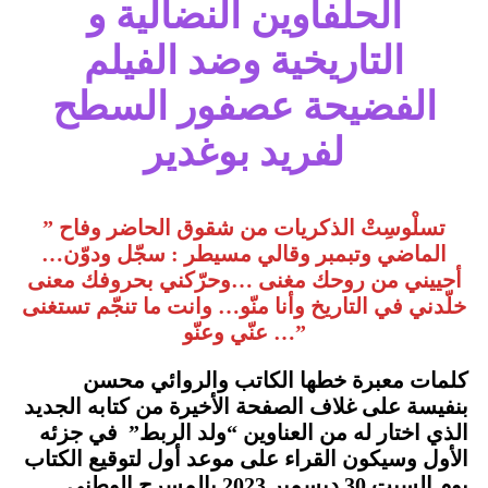
الحلفاوين النضالية و
التاريخية وضد الفيلم
الفضيحة عصفور السطح
لفريد بوغدير
” تسلْوسِتْ الذكريات من شقوق الحاضر وفاح
الماضي وتبمبر وقالي مسيطر : سجّل ودوّن…
أحييني من روحك مغنى …وحرّكني بحروفك معنى
خلّدني في التاريخ وأنا منّو… وانت ما تنجّم تستغنى
عنّي وعنّو …”
كلمات معبرة خطها الكاتب والروائي محسن
بنفيسة على غلاف الصفحة الأخيرة من كتابه الجديد
الذي اختار له من العناوين “ولد الربط” في جزئه
الأول وسيكون القراء على موعد أول لتوقيع الكتاب
يوم السبت 30 ديسمبر 2023 بالمسرح الوطني