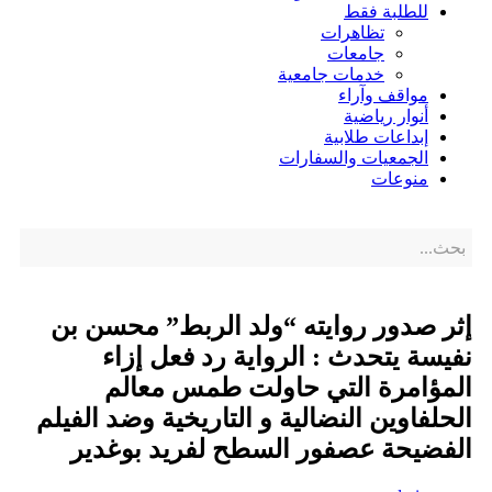
للطلبة فقط
تظاهرات
جامعات
خدمات جامعية
مواقف وآراء
أنوار رياضية
إبداعات طلابية
الجمعيات والسفارات
منوعات
إثر صدور روايته “ولد الربط” محسن بن
نفيسة يتحدث : الرواية رد فعل إزاء
المؤامرة التي حاولت طمس معالم
الحلفاوين النضالية و التاريخية وضد الفيلم
الفضيحة عصفور السطح لفريد بوغدير