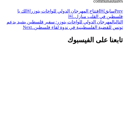
communautaires
Prev
سابق
￼افتتاح المهرجان الدولي للواحات بتوزر￼لك يا
فلسطين في القلب منازل..￼
التالي
المهرجان الدولي للواحات بتوزر: سفير فلسطين يشيد بدعم
تونس للقضية الفلسطينية في ندوة لقاء فلسطين..
Next
تابعنا على الفيسبوك