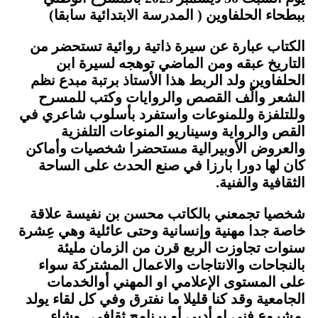
ببطحاء الحلفاوين ( المدرسة الابتدائية سابقا)
الكتاب عبارة عن سيرة ذاتية روائية تستحضر من
التاريخ عبقه ومن الماضي توهجه لسيرة ابن
الحلفاوين ولد الربط هذا الأستاذ برتبة مبدع نظم
الشعر والّف القصص والروايات وكتب للمسرح
وللتلفزة وللمنوعات واستفرد بأسلوب شاعري في
القص والرواية وسيناريو المنوعات التلفزية
والعروض الأوبيرالية مستحضرا شخصيات وأماكن
كان لها دورا بارزا في صنع الحدث على الساحة
الثقافية والفنية.
شخصيا تجمعني بالكاتب محسن بن نفيسة علاقة
خاصة جدا مهنية وإنسانية وحتى عائلية وهي عِشرة
سنوات تجاوزت الربع قرن من الزمان مليئة
بالنجاحات والانتاجات والاعمال المشتركة سواء
على المستوى الإعلامي او المهني أوالخدمات
الجامعية وقد كنا قليلا ما نفترق وفي كل لقاء يولد
مشروع فني او أدبي أو برنامج ثقافي . وشاء