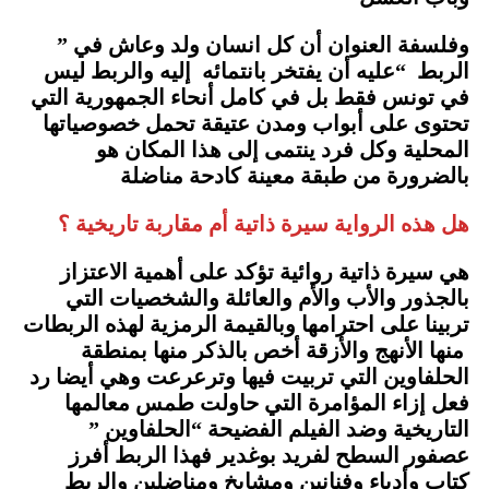
وفلسفة العنوان أن كل انسان ولد وعاش في ”
الربط “عليه أن يفتخر بانتمائه إليه والربط ليس
في تونس فقط بل في كامل أنحاء الجمهورية التي
تحتوى على أبواب ومدن عتيقة تحمل خصوصياتها
المحلية وكل فرد ينتمى إلى هذا المكان هو
بالضرورة من طبقة معينة كادحة مناضلة
هل هذه الرواية سيرة ذاتية أم مقاربة تاريخية ؟
هي سيرة ذاتية روائية تؤكد على أهمية الاعتزاز
بالجذور والأب والأم والعائلة والشخصيات التي
تربينا على احترامها وبالقيمة الرمزية لهذه الربطات
منها الأنهج والأزقة أخص بالذكر منها بمنطقة
الحلفاوين التي تربيت فيها وترعرعت وهي أيضا رد
فعل إزاء المؤامرة التي حاولت طمس معالمها
التاريخية وضد الفيلم الفضيحة “الحلفاوين ”
عصفور السطح لفريد بوغدير فهذا الربط أفرز
كتاب وأدباء وفنانين ومشايخ ومناضلين والربط