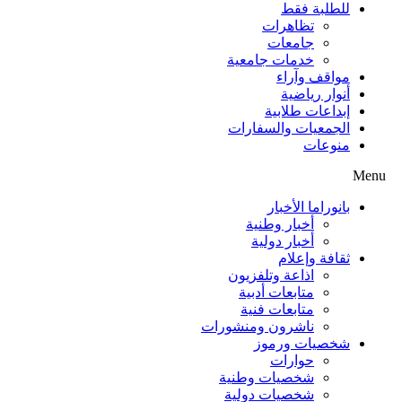
للطلبة فقط
تظاهرات
جامعات
خدمات جامعية
مواقف وآراء
أنوار رياضية
إبداعات طلابية
الجمعيات والسفارات
منوعات
Menu
بانوراما الأخبار
أخبار وطنية
أخبار دولية
ثقافة وإعلام
اذاعة وتلفزيون
متابعات أدبية
متابعات فنية
ناشرون ومنشورات
شخصيات ورموز
حوارات
شخصيات وطنية
شخصيات دولية