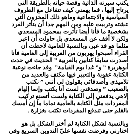
يكتب سيرته الذاتية وقصة حياته بالطريقة التي
يرتاح إليها ، فما يهمني كيف تتفاعل مع الظروف
السياسية والاجتماعية وماهو ذلك المخزون التي
عشته وتربيت عليه ومن المهم جدا أن يتأثر الفرد
بشخصية ما فأنا أيضا تأثرت بمحمود المسعدي
ولكن لا أقف عن المسعدي بل حاولت أن اعبر
مثلما هو قد عبر، وبالنسبة للعامية لاحظت أن
القراء أصبحوا يهربون من العربية إلى العامية فأنا
أصدرت سابقا كتابين بالعربية ” الحديث في حدث
أبوهريرة ” و” غدا يوم القيامة” وقد جاءت نوعية
الكتابة عفوية والتعبير فيها مكثف والعديد من
تلاميذي وأصدقائي يقولون لي أنني ” نكتب
بالصعيب ” وصدقني لست أنا يكتب وإنما إلهام
إلاهي يدفعني إلى الكتابة ولست أتصنع تركيب
المفردات مثل الكتابة بالعامية تماما ما إن أمسك
بالقلم حتى تندفع المفردات تكتب بغزارة .
وبالنسبة لشكل الكتابة لم أختر الشكل بل هو
اختارني وفرضت نفسها عليّ التدوين السريع وفي