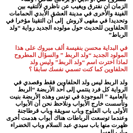
الزمان ان نفترق ويغيب عن ناظري لألتقيه بين
الفينة والأخرى في مدينة العشق الأبدي الحمامات
وتحديدا في مقهى لاروش إلى أن التقينا مؤخرا في
الحلفاوين للحديث حول مولوده الجديد رواية “ولد
الرباط”
في البداية محسن بنفيسة ألف مبروك على هذا
المولود الجديد “ولد الربط ” والسؤال المطروح
لماذا اخترت اسم “ولد الربط” وليس ولد
الحلفاوين كما كنت تسمي نفسك سابقا ؟
ولد الربط ليس ولد الحلفاوين فقط وقصدي في
الرواية كل فرد ينتمي إلى أحد الأربضة “الربط
بالعامية ” الموجودة في تونس وهذه الأربضة بنيت
وتأسست خارج الأبواب ونلاحظ نحن أن الأبواب
الأولى باب العلوج وباب سويقة وباب قرطاجنة
وعندما توسعت الرباطات هناك أبواب هدمت أخرى
ظهرت منها باب سيدي عبد السلام وباب الخضراء
وباب العسل