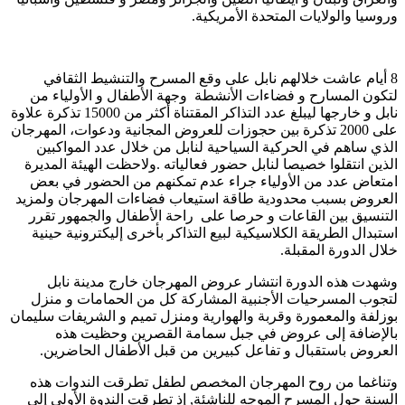
وروسيا والولايات المتحدة الأمريكية.
8 أيام عاشت خلالهم نابل على وقع المسرح والتنشيط الثقافي
لتكون المسارح و فضاءات الأنشطة وجهة الأطفال و الأولياء من
نابل و خارجها ليبلغ عدد التذاكر المقتناة أكثر من 15000 تذكرة علاوة
على 2000 تذكرة بين حجوزات للعروض المجانية ودعوات، المهرجان
الذي ساهم في الحركية السياحية لنابل من خلال عدد المواكبين
الذين انتقلوا خصيصا لنابل حضور فعالياته .ولاحظت الهيئة المديرة
امتعاض عدد من الأولياء جراء عدم تمكنهم من الحضور في بعض
العروض بسبب محدودية طاقة استيعاب فضاءات المهرجان ولمزيد
التنسيق بين القاعات و حرصا على راحة الأطفال والجمهور تقرر
استبدال الطريقة الكلاسيكية لبيع التذاكر بأخرى إليكترونية حينية
خلال الدورة المقبلة.
وشهدت هذه الدورة انتشار عروض المهرجان خارج مدينة نابل
لتجوب المسرحيات الأجنبية المشاركة كل من الحمامات و منزل
بوزلفة والمعمورة وقربة والهوارية ومنزل تميم و الشريفات سليمان
بالإضافة إلى عروض في جبل سمامة القصرين وحظيت هذه
العروض باستقبال و تفاعل كبيرين من قبل الأطفال الحاضرين.
وتناغما من روح المهرجان المخصص لطفل تطرقت الندوات هذه
السنة حول المسرح الموجه للناشئة, إذ تطرقت الندوة الأولى إلى