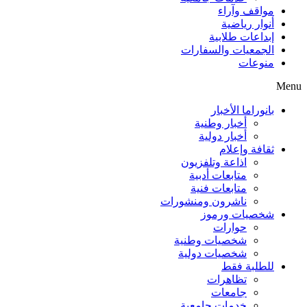
مواقف وآراء
أنوار رياضية
إبداعات طلابية
الجمعيات والسفارات
منوعات
Menu
بانوراما الأخبار
أخبار وطنية
أخبار دولية
ثقافة وإعلام
اذاعة وتلفزيون
متابعات أدبية
متابعات فنية
ناشرون ومنشورات
شخصيات ورموز
حوارات
شخصيات وطنية
شخصيات دولية
للطلبة فقط
تظاهرات
جامعات
خدمات جامعية