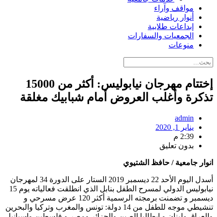
مواقف وآراء
أنوار رياضية
إبداعات طلابية
الجمعيات والسفارات
منوعات
إختتام مهرجان نيابوليس: أكثر من 15000
تذكرة وأغلب العروض أمام شبابيك مغلقة
admin
يناير 1, 2020
2:39 م
بدون تعليق
انوار جامعية / حافظ الشتيوي
أسدل اليوم الأحد 22 ديسمبر 2019 الستار على الدورة 34 لمهرجان
نيابوليس الدولي لمسرح الطفل بنابل الذي انطلقت فعالياته يوم 15
ديسمبر و تضمنت برمجته الرسمية أكثر 120 عرض مسرحي و
تنشيطي موجه للطفل من 14 دولة: تونس والمغرب وتركيا والبحرين
والعراق ولبنان و ايطاليا الصين والجزائر ومصر و فلسطين واسبانيا