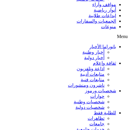
مواقف وآراء
أنوار رياضية
إبداعات طلابية
الجمعيات والسفارات
منوعات
Menu
بانوراما الأخبار
أخبار وطنية
أخبار دولية
ثقافة وإعلام
اذاعة وتلفزيون
متابعات أدبية
متابعات فنية
ناشرون ومنشورات
شخصيات ورموز
حوارات
شخصيات وطنية
شخصيات دولية
للطلبة فقط
تظاهرات
جامعات
خدمات جامعية