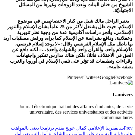
الشيوخ من ختان البنات وتعدد الزوجات وغيرها من المسائل
الاجتهاديّة.
يعتبر الراحل مالك شبل من كبار الاختصاصيين في موضوع
الإسلام، حيث ظل يشتغل لأكثر من 25 عاماً بشأن الإسلام والتنوير
الإسلامي، وأنجز دراسات أكاديمية عدة من وجهة نظر تنويرية
وعقلانية، ودافع بشراسة عن الإسلام كما يراه، ورفض مسمّيات أريد
بها باطل مثل الإسلام الفرنسي وقال: «لا يوجد إسلام فرنسي،
فالإسلام واحد، والقرآن واحد والشهادة واحدة…» لكنه دافع عن
الحق في الاختلاف قائلا: «لكن هناك مدارس تفكير واجتهادات
وقراءات وتطبيقات قد تؤثر على تلقي الإسلام في أوروبا والغرب
بصفة عامة».
Pinterest
Twitter
Google+
Facebook
L-univers
Journal électronique traitant des affaires étudiantes, de la vie
universitaire, des services universitaires et des activités
communautaires
Prev
سابق
قريبا الإعلامي كمال عويج يقدم برنامجا يعنى بالمواهب
على قناته الرسمية على اليوتيوب والشاعرة أمل السبيعي أولى