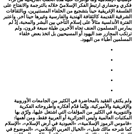
فكري وحضاري ارتبط الفكر الإسلاميّ خلاله بالترجمة والانفتاح على
الفلسفة الإغريقية حيناً بتشجيع من الخلفاء المستنيرين، وبالثقافات
الشرقية القديمة كالثقافة الهندية والفارسية وغيرها حينا آخر. واعتبر
الفترة الأندلسية مثالاً على إسلام التآخي بين البشر والمحبة، إذْ لم
يمارس المسلمون العنف تجاه الآخرين طيلة سبعة قرون، ولم
ترتكب المجازر ضد اليهود أو المسيحيين بل اتخذ بعض خلفاء
المسلمين أطباء من اليهود.
ولم يكتفِ الفقيد بالمحاضرة في الكثير من الجامعات الأوروبية
والإفريقية والأميركية، وإنّما قدّم أفكاره وأطروحاته الفكرية
والتنويرية في الكثير من المؤلفات التي اشتغل عليها، وثَرّى بها
المكتبات العالمية وليس الجزائرية أو العربية فقط، ومن أهمها:
«قاموس الرموز الإسلامية»، «العبودية في أرض الإسلام»، «الإسلام
كما شرحه مالك شبل»، «الخيال العربي الإسلامي»، «الموضوع في