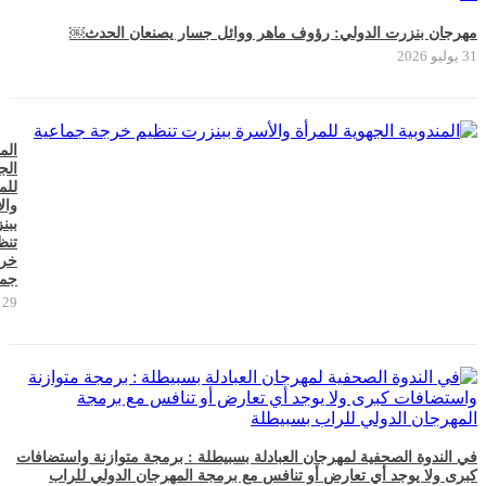
مهرجان بنزرت الدولي: رؤوف ماهر ووائل جسار يصنعان الحدث￼
31 يوليو 2026
الم
الج
للم
وال
ببن
تنظ
خر
جما
29 يوليو 2026
في الندوة الصحفية لمهرجان العبادلة بسبيطلة : برمجة متوازنة واستضافات
كبرى ولا يوجد أي تعارض أو تنافس مع برمجة المهرجان الدولي للراب