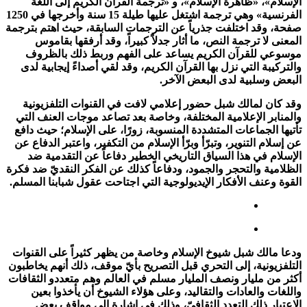
الإسلام»، «ظاهرة الإسلام»، و «ترجمة القرآن الكريم إلى اللغة
الفرنسية» وهي ترجمة اشتغل عليها طيلة 15 سنة وأخرجها في 1250
صفحة، وقد اختلفت جذرياً عن الترجمات السابقة، حيث اهتم بترجمة
المعنى لا ترجمة النص، ما أثار جدلاً كبيراً، وقد أرفقها بقاموس
موسوعي للقرآن الكريم يساعد على الفهم وربط ذلك بالظروف
والتركيبة التي نزل بها القرآن الكريم، وقد لقي أصداءً إيجابية لدى
البعض وسلبية لدى البعض الآخر.
وقد كان لمالك شبل حضور إعلامي لافت في القنوات التلفزيونية
والمنابر الإعلامية المختلفة، وخاصة بعد تصاعد موجات العنف التي
تأتيها الجماعات المتشددة المنسوبة، زورًا، على الإسلام؛ حيث دافع
عن إسلام التنوير، وتبرّأ وبرّأ الإسلام من التكفير، واعتبر الدفاع عن
الإسلام في هذا السياق التاريخي الخطير دفاعاً عن التقدمية ضد
الظلامية والتحجر والجمود، ودفاعاً كذلك عن الفكر النقديّ ضد فكرة
القوة وعنف الأفكار الإيديولوجية التي اجتاحت عقول شبابنا المسلم.
ودعا مالك شبل شيوخ الإسلام وخاصة من يظهر كثيراً على القنوات
التلفزيونية، إلى التحري قبل التصريح بأيّ موقف، ذلك أنهم يخاطبون
أكثر من مليار ونصف المليار مسلم في العالم وهم متعددو الثقافات
واللغات والعادات والتقاليد، وعلى هؤلاء الشيوخ أن يأخذوا بعين
الاعتبار ذلك التعدد الثقافيّ، وذلك في إشارة إلى مواقف بعض