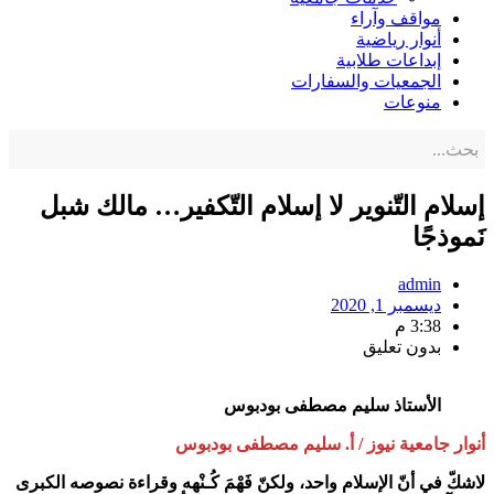
مواقف وآراء
أنوار رياضية
إبداعات طلابية
الجمعيات والسفارات
منوعات
إسلام التّنوير لا إسلام التّكفير… مالك شبل
نَموذجًا
admin
ديسمبر 1, 2020
3:38 م
بدون تعليق
الأستاذ سليم مصطفى بودبوس
أنوار جامعية نيوز / أ. سليم مصطفى بودبوس
لاشكّ في أنّ الإسلام واحد، ولكنّ فَهْمَ كُـنْهِه وقراءة نصوصه الكبرى