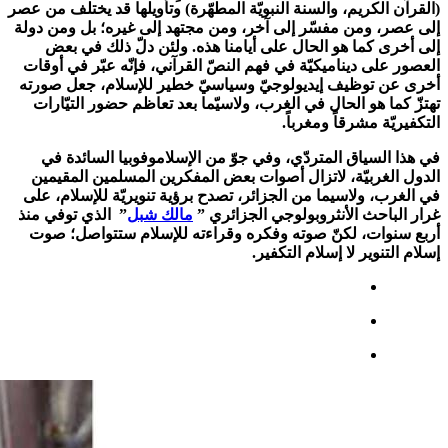
(القرآن الكريم، والسنة النبويّة المطهّرة) وتأويلها قد يختلف من عصر
إلى عصر، ومن مفسّر إلى آخر، ومن مجتهد إلى غيره؛ بل ومن دولة
إلى أخرى كما هو الحال على أيامنا هذه. ولئن دلّ ذلك في بعض
العصور على ديناميكيّة في فهم النصّ القرآني، فإنّه عبّر في أوقات
أخرى عن توظيف إيديولوجيّ وسياسيّ خطير للإسلام، جعل صورته
تهتزّ كما هو الحال في الغرب، ولاسيّما بعد تعاظم حضور التيّارات
التكفيريّة مشرقاً ومغرباً.
في هذا السياق المتردّي، وفي جوّ من الإسلاموفوبيا السائدة في
الدول الغربيّة، لاتزال أصوات بعض المفكرين المسلمين المقيمين
في الغرب، ولاسيما من الجزائر، تصدح برؤية تنويريّة للإسلام، على
غرار الباحث الأنثروبولوجي الجزائري ”
مالك شبل
” الذي توفي منذ
أربع سنوات، لكنّ صوته وفكره وقراءته للإسلام ستتواصل؛ صوت
إسلام التنوير لا إسلام التكفير.