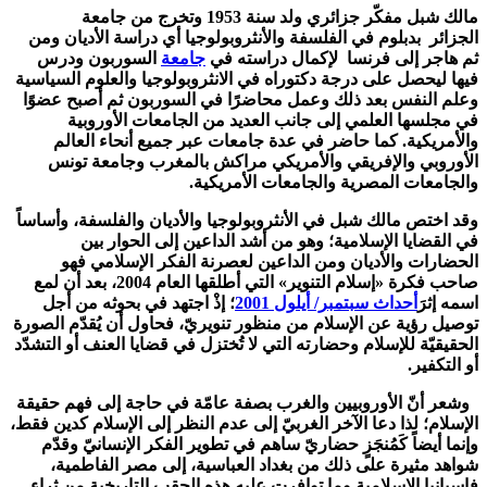
مالك شبل مفكّر جزائري ولد سنة 1953 وتخرج من جامعة
الجزائر بدبلوم في الفلسفة والأنثروبولوجيا أي دراسة الأديان ومن
ثم هاجر إلى فرنسا لإكمال دراسته في
جامعة
السوربون ودرس
فيها ليحصل على درجة دكتوراه في الانثروبولوجيا والعلوم السياسية
وعلم النفس بعد ذلك وعمل محاضرًا في السوربون ثم أصبح عضوًا
في مجلسها العلمي إلى جانب العديد من الجامعات الأوروبية
والأمريكية. كما حاضر في عدة جامعات عبر جميع أنحاء العالم
الأوروبي والإفريقي والأمريكي مراكش بالمغرب وجامعة تونس
والجامعات المصرية والجامعات الأمريكية.
وقد اختص مالك شبل في الأنثروبولوجيا والأديان والفلسفة، وأساساً
في القضايا الإسلامية؛ وهو من أشد الداعين إلى الحوار بين
الحضارات والأديان ومن الداعين لعصرنة الفكر الإسلامي فهو
صاحب فكرة «إسلام التنوير» التي أطلقها العام 2004، بعد أن لمع
اسمه إثرَ
أحداث سبتمبر/ أيلول 2001
؛ إذْ اجتهد في بحوثه من أجل
توصيل رؤية عن الإسلام من منظور تنويريّ، فحاول أن يُقدّم الصورة
الحقيقيّة للإسلام وحضارته التي لا تُختزل في قضايا العنف أو التشدّد
أو التكفير.
وشعر أنّ الأوروبيين والغرب بصفة عامّة في حاجة إلى فهم حقيقة
الإسلام؛ لذا دعا الآخر الغربيّ إلى عدم النظر إلى الإسلام كدين فقط،
وإنما أيضاً كَمُنجَزٍ حضاريّ ساهم في تطوير الفكر الإنسانيّ وقدّم
شواهد مثيرة على ذلك من بغداد العباسية، إلى مصر الفاطمية،
فإسبانيا الإسلامية وما توافرت عليه هذه الحقب التاريخية من ثراء