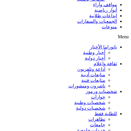
مواقف وآراء
أنوار رياضية
إبداعات طلابية
الجمعيات والسفارات
منوعات
Menu
بانوراما الأخبار
أخبار وطنية
أخبار دولية
ثقافة وإعلام
اذاعة وتلفزيون
متابعات أدبية
متابعات فنية
ناشرون ومنشورات
شخصيات ورموز
حوارات
شخصيات وطنية
شخصيات دولية
للطلبة فقط
تظاهرات
جامعات
خدمات جامعية