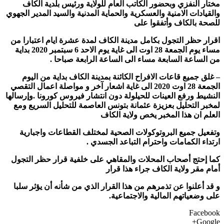
مختار النفزي وبحضور الكاتب العام للولاية ورئيس بلدية الكاف
والقيادات الامنية والعسكرية والحماية المدنية والسيد المدير الجهوي
للصحة بالكاف وأتفقوا على
اقرار حظر التجول بكامل مدينة الكاف لمدة عشرة ايام اعتبارا من
مساء يوم الجمعة 28 اوت الى غاية يوم الاحد 6 سبتمبر 2020 بداية
من الساعة السابعة مساء الى الساعة الرابعة صباحا .
– غلق جميع قاعات الافراح الكائنة بمدينة الكاف بداية من اليوم
الجمعة 28 اوت 2020 الى غاية اشعار آخر و مواصلة اعمال التقصي
النشيط ورفع العينات للحيلولة دون انتشار فيروس كورونا .وإرسالها
لمخبر التحليل بعزيزة عثمانة بتونس العاصمة للتحليل السريع ومع
العلم ان هذا المخبر يخص ولاية الكاف
وتفعيل جميع البروتوكولات الصحية لمختلف القطاعات واجبارية
ارتداء الكمامات واحترام التباعد الجسدي .
كما إحتج أصحاب المحلات والمقاهي على خلفية قرار حظر التجول
أمام مقر ولاية الكاف جراء هذا قرار
و قد أعلنوا عن تذمرهم من هذا القرار الذي من شأنه أن يؤثر سلبا
على وضعياتهم المالية والاجتماعية.
Facebook
Google+