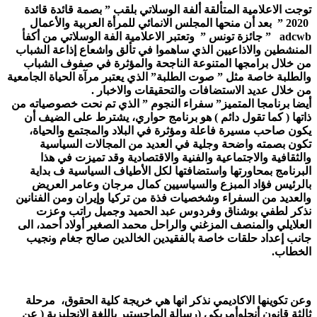
توجت الاعلامية المتألقة ألفة الوسلاتي بلقب ” بصمة قائدة قائدة
2020 ” بعد أن منحها المجلس الانمائي للمرأة العربية والأعمال
adcwb ” جائزة تونس ” وتعتبر الاعلامية الفة الوسلاتي من أكفأ
المنشطين والاذاعيين الذي ساهموا في تألق واشعاع إذاعة الشباب
من خلال برامجها المتنوعة الناجحة والمؤثرة في صفوف الشباب
والطلبة خاصة مثل ” صوت الطلبة” الذي يعتبر مرآة الحياة الجامعية
من خلال عديد الاستضافات والتحقيقات والاخبار .
أيضا برنامجا المتميز” سفراء النجوم ” الذي تم نحت خصوصياته من
ذاتها ( كما تقول دائم ) هو برنامج حواري، يشترط على الضيف أن
يكون صاحب مسيرة فاعلة ومؤثرة في البلاد والمجتمع والحياة،
تكون بصمته واضحة وجلية في العديد من المجالات السياسية
والثقافية والاجتماعية والفنية والاقتصادية وقد تميزت في هذا
البرنامج بمحاورتها واستضافتها لكل الأطياف السياسية ف بداية
بالرئيس فؤاد المبزع والسياسيين كمال مرجان وعامر العريض
والعديد من السفراء وشخصيات فذة من تركيا وإيران ومن الفنانين
نذكر لطفي بوشناق وفردوس عبد الحميد وجميل راتب وعزت
العلايلي والمنصف المزغني والراحل محمد الصغير أولاد أحمد، الى
جانب إعداد حلقات خاصة بالفقيدين الخالدين صالح جغام ونجيب
الخطاب.
وعن تكوينها الاكاديمي نذكر انها هي خريجة كلية الحقوق، مرحلة
ثالثة قانون أنجلوأمريكي (رسالة الماجستير باللغة الانجليزية
(
عن