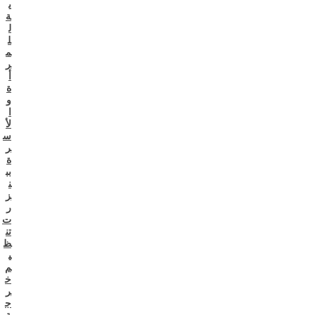
ي
ة
ل
ل
م
ر
أ
ة
و
ا
لأ
س
ر
ة
بب
ن
ز
ر
ت
تن
ظ
ي
م
خ
ر
ج