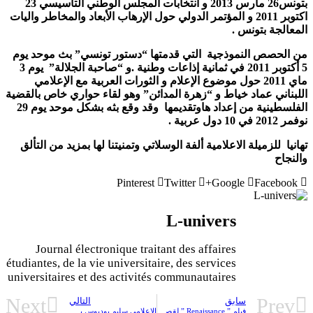
بتونس26 مارس 2013 و انتخابات المجلس الوطني التأسيسي 23
اكتوبر 2011 و المؤتمر الدولي حول الإرهاب الأبعاد والمخاطر واليات
المعالجة بتونس .
من الحصص النموذجية التي قدمتها “دستور تونسي” بث موحد يوم
5 أكتوبر 2011 في ثمانية إذاعات وطنية .و “صاحبة الجلالة” يوم 3
ماي 2011 حول موضوع الإعلام و الثورات العربية مع الإعلامي
اللبناني عماد خياط و “زهرة المدائن” وهو لقاء حواري خاص بالقضية
الفلسطينية من إعداد هاوتقديمها وقد وقع بثه بشكل موحد يوم 29
نوفمر 2012 في 10 دول عربية .
تهانيا للزميلة الاعلامية ألفة الوسلاتي وتمنيتنا لها بمزيد من التألق
والنجاح
Pinterest
Twitter
Google+
Facebook
L-univers
Journal électronique traitant des affaires
étudiantes, de la vie universitaire, des services
universitaires et des activités communautaires
Next
Prev
سابق
التالي
فيلم ” Renaissance ” لقصي العربي السنوسي يتوج بجائزة ” داري فيلم الذهبية ” في تظاهرة أصوات المدينة
الاعلامي سليم بودبوس يكتب من البحرين: أبناء الجالية التونسية بالبحرين … وفرحة العودة