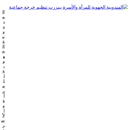
ال
م
ن
د
و
بي
ة
ال
ج
ه
و
ي
ة
ل
ل
م
ر
أ
ة
و
ا
لأ
س
ر