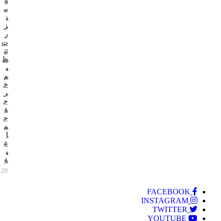
ة
بب
ن
ز
ر
ت
تن
ظ
ي
م
خ
ر
ج
ة
ج
م
ا
ع
ي
ة
29 يوليو 2026
FACEBOOK
INSTAGRAM
TWITTER
YOUTUBE