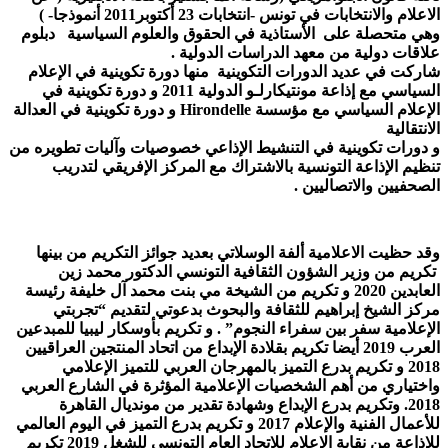
الاعلام والانتخابات في تونس -انتخابات 23 أكتوبر2011 أنموذجا- )
وهي متحصلة على الأستاذية في الحقوق والعلوم السياسية دبلوم
علاقات دولية من معهد الدراسات الدولية .
شاركت في عديد الدورات التكوينية منها دورة تكوينية في الإعلام
السياسي مع إذاعة مونتيكارلـو الدولية 2011 و دورة تكوينية في
الإعلام السياسي مع مؤسسة Hirondelle و دورة تكوينية في العدالة
الانتقالية
و دورات تكوينية في التنشيط الإذاعي خصوصيات وآليات تطويره من
تنظيم الإذاعة التونسية بالاشتراك مع المركز الإفريقي لتدريب
الصحفيين والاتصاليين .
وقد حظيت الاعلامية ألفة الوسلاتي بعديد جوائز التكريم من بينها
تكريم من وزير الشؤون الثقافية التونسي الدكتور محمد زين
العابدين 2020 و تكريم من الشيخة مي بنت محمد آل خليفة رئيسة
مركز الشيخ إبراهيم للثقافة والبحوث بدعوتي لتقديم “تجربتي
الإعلامية سفر بين سفراء النجوم” . و تكريم بأوسكار ليبيا للمبدعين
العرب 2019 أيضا تكريم بقلادة الإبداع من اتحاد المنتجين العراقيين
2018 و تكريم بدرع التميز بالمهرجان العربي للتميز الإعلامي
واختياري من أهم الشخصيات الإعلامية المؤثرة في الشارع العربي
2018. وتكريم بدرع الإبداع وشهادة تقدير من مونديال القاهرة
للأعمال الفنية والإعلام 2017 و تكريم بدرع التميز في اليوم العالمي
للإذاعة من نقابة الإعلام للاتحاد العام التونسي للشغل 2019 تكريم