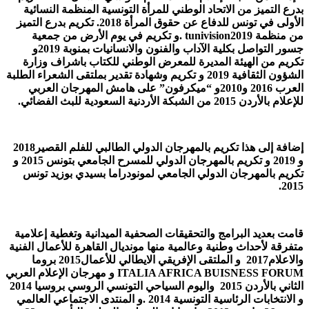
بدرع التميز من الاتحاد الوطني للمرأة التونسية المنظمة النسائية
الأولى في تونس للدفاع عن حقوق المرأة 2018. تكريم بدرع التميز
من منظمة tunivision2019 .و تكريم في يوم الأرض من جمعية
جسور التواصل بكلية الآداب والفنون والانسانيات بمنوبة 2019و
تكريم من الهيئة المديرة للمعرض الوطني للكتاب باشراف وزارة
الشؤون الثقافية 2019 و تكريم وشهادة تقدير بملتقى الشعراء الطلبة
العرب 2016 و2010و “ميكرفون” على هامش المهرجان العربي
للإعلام بالأردن 2015 من الشبكة الأردنية السعودية للبث الفضائي.
إضافة إلى هذا تكريم بالمهرجان الدولي الطالبي للفلم القصير2018
و 2019 و تكريم بالمهرجان الدولي للمسرح الجامعي بتونس 2015 و
تكريم بالمهرجان الدولي الجامعي لمونودراما بسيدي بوزيد تونس
2015.
قامت بعديد البرامج والتحقيقات الصحفية الميدانية وتغطية إعلامية
متفرقة لأحداث وطنية وعالمية منها مونديال القاهرة للأعمال الفنية
والاعلام2017 و الملتقى الإفريقي الايطالي للأعمال2015 بروما
ITALIA AFRICA BUISNESS FORUM و مهرجان الإعلام العربي
الثاني بالأردن 2015 واليوم السياحي التونسي الروسي بروسيا 2014
و الانتخابات الرئاسية التونسية 2014 .و المنتدى الاجتماعي العالمي