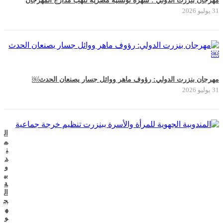
مهرجان بنزرت الدولي : سهرة تونسية مصرية تلهب مدارج المهرجان
31 يوليو 2026
مهرجان بنزرت الدولي: رؤوف ماهر ووائل جسار يصنعان الحدث￼
31 يوليو 2026
ال
م
ن
د
و
بي
ة
ال
ج
ه
و