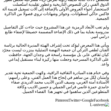
الذوق الفني ركن للنصوص التاريخية وعطور تقليدية استُعملت
لاستحضار أجواء العروض الأولى بالإضافة إلى آلات تسجيل قديمة آلة
فاكس حاكي اسطوانات، وجوائز وشهادات تروي فصولًا من الذاكرة
الجمعية.
ولم تغب الأبعاد الرمزية عن هذا المشروع حيث جاءت كل التفاصيل
مدروسة بعناية بما في ذلك الإضاءة المصممة خصيصًا لإضفاء طابع
درامي آسِر.
ويأتي هذا المعرض ليؤكد تحت إشراف الهيئة المديرة الحالية برئاسة
الفنان لطفي التركي أن جمعية النهضة التمثيلية ببنزرت ليست مجرّد
كيان ثقافي عابر، بل مؤسسة راسخة في وجدان الجهة، حافظت
على الذاكرة المسرحية وجعلت منها ركيزة لبناء مستقبل إبداعي
واعد.
وفي ختام هذه المبادرة الثقافية الراقية، وجّهت الجمعية تحية تقدير
وامتنان لكل من ساهم في إنجاح هذا العمل الفني، وعلى رأسهم:
الأستاذة آمنة الغربي، وسيف الدين الأديب محمد الدريدي صفاء
حامدي حمزة غانمي فراس الجميلي و حسين الاديب وكافة
المتطوعين الذين ساهموا في تجهيز هذا الفضاء الجميل.
Pinterest
Twitter
Google+
Facebook