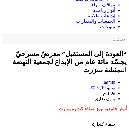
مواقف وآراء
أنوار رياضية
إبداعات طلابية
الجمعيات والسفارات
منوعات
“العودة إلى المستقبل” معرضٌ مسرحيّ
يجسّد مائة عام من الإبداع لجمعية النهضة
التمثيلية ببنزرت
admin
يونيو 10, 2025
1:09 م
بدون تعليق
أنوار جامعية نيوز صفاء كندارة بنزرت
صفاء كندارة