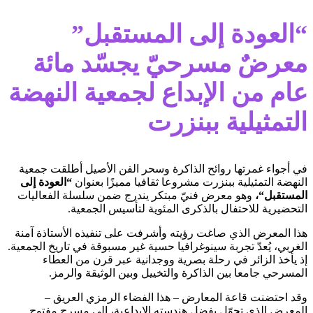
“العودة إلى المستقبل”
معرضٌ مسرحيّ يجسّد مائة
عام من الإبداع ل
جمعية النهضة
التمثيلية ببنزرت
في أجواء غمرتها روائح الذاكرة وسحر الفن الأصيل أطلقت جمعية
النهضة التمثيلية ببنزرت مشروعا ثقافيا مميزًا بعنوان
“
العودة إلى
المستقبل
“
،
وهو معرض فنيّ مبتكر يندرج ضمن سلسلة الفعاليات
التحضيرية للاحتفال بالذكرى المئوية لتأسيس الجمعية.
هذا المعرض الذي صاغت رؤيته وأشرفت على تنفيذه الأستاذة آمنة
الغربي، يُعدّ تجربة سينوغرافيا حسية غير مسبوقة في تاريخ الجمعية.
إذ يأخذ الزائر في رحلة بصرية ووجدانية عبر قرن من العطاء
المسرحي جامعا بين الذاكرة والتخييل وبين الوثيقة والرمز.
وقد احتضنت قاعة المعارض – هذا الفضاء الرمزي العريق –
المعرض الذي تحوّل بفضل هندسته الإبداعية، إلى مسرح مفتوح