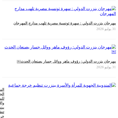
مهرجان بنزرت الدولي : سهرة تونسية مصرية تلهب مدارج المهرجان
31 يوليو 2026
مهرجان بنزرت الدولي: رؤوف ماهر ووائل جسار يصنعان الحدث￼
31 يوليو 2026
الم
الج
للم
وال
ببن
تنظ
خر