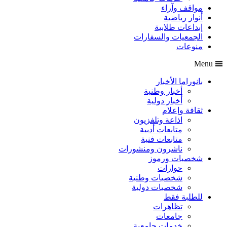
مواقف وآراء
أنوار رياضية
إبداعات طلابية
الجمعيات والسفارات
منوعات
Menu
بانوراما الأخبار
أخبار وطنية
أخبار دولية
ثقافة وإعلام
اذاعة وتلفزيون
متابعات أدبية
متابعات فنية
ناشرون ومنشورات
شخصيات ورموز
حوارات
شخصيات وطنية
شخصيات دولية
للطلبة فقط
تظاهرات
جامعات
خدمات جامعية