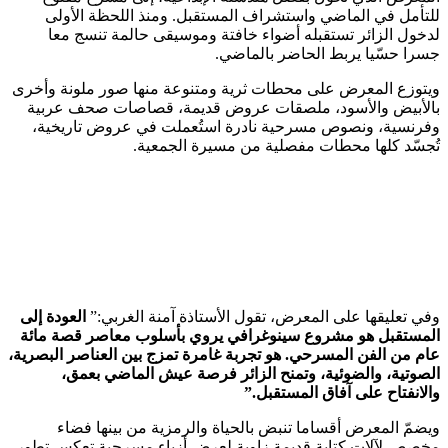
للتأمل في الماضي واستشراف المستقبل. ومنذ اللحظة الأولى
لدخول الزائر تستقبله أضواء خافتة وموسيقى حالمة تنسج معا
جسرا حسّيا يربط الحاضر بالماضي.
ويتوزع المعرض على محطات ثرية ومتنوعة منها صور ملونة وأخرى
بالأبيض والأسود، ملصقات عروض قديمة، قصاصات صحف عربية
وفرنسية، ونصوص مسرحية نادرة استُعملت في عروض تاريخية،
تُجسّد كلها محطات مفصلية من مسيرة الجمعية.
وفي تعليقها على المعرض، تقول الأستاذة آمنة الغربي:”
العودة إلى
المستقبل هو مشروع سينوغرافي يروي بأسلوب معاصر قصة مائة
عام من الفن المسرحي. هو تجربة غامرة تمزج بين العناصر البصرية،
الصوتية، والضوئية، وتمنح الزائر فرصة عيش الماضي بعمق،
والانفتاح على آفاق المستقبل
.”
ويضمّ المعرض أقساما تنبض بالحياة والرمزية من بينها فضاء
مخصص لآلات كتابة قديمة زاوية لعرض أزياء مسرحية تعكس تطور