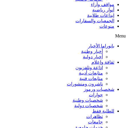
مواقف وآراء
أنوار رياضية
إبداعات طلابية
الجمعيات والسفارات
منوعات
Menu
بانوراما الأخبار
أخبار وطنية
أخبار دولية
ثقافة وإعلام
اذاعة وتلفزيون
متابعات أدبية
متابعات فنية
ناشرون ومنشورات
شخصيات ورموز
حوارات
شخصيات وطنية
شخصيات دولية
للطلبة فقط
تظاهرات
جامعات
خدمات جامعية