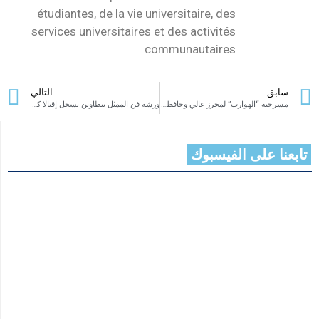
étudiantes, de la vie universitaire, des
services universitaires et des activités
communautaires
سابق
التالي
مسرحية “الهوارب” لمحرز غالي وحافظ خليفة تشارك في المهرجان الدولي للمسرح بكربلاء
ورشة فن الممثل بتطاوين تسجل إقبالا كبيرا للشباب المتعطش للمسرح ونسبة الفتيات المشاركات أكثر من الفتيان
تابعنا على الفيسبوك