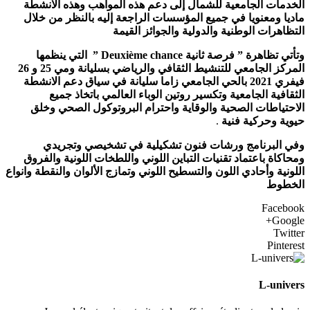
الخدمات الجامعية للشمال إلى دعم هذه المواهب وهذه الانشطة
ماديا ومعنويا في جميع المؤسسات الراجعة إليه بالنظر من خلال
التظاهرات الوطنية والدولية والجوائز القيمة
وتأتي تظاهرة ” فرصة ثانية Deuxième chance ” التي ينظمها
المركز الجامعي للتنشيط الثقافي والرياضي بسليانة ومي 25 و 26
فيفري 2021 بالحي الجامعي زاما سليانة في سياق دعم الانشطة
الثقافية الجامعية وتكسير روتين الوباء العالمي باتخاذ جميع
الاحتياطات الصحية والوقاية واحترام البروتوكول الصحي وخلق
حيوية وحركية فنية
.
وفي البرنامج ورشات فنون تشكيلية في تشخيصي وتجريدي
ومحاكاة باعتماد تقنيات التباين اللوني واللطخات اللونية والفروق
اللونية وأحادي اللون والتسطيح اللوني وتمازج الألوان والنقطة وانواع
الخطوط
Facebook
Google+
Twitter
Pinterest
L-univers