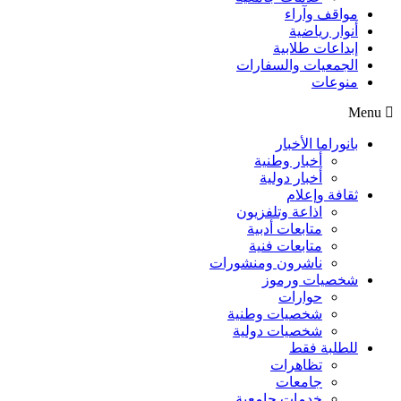
مواقف وآراء
أنوار رياضية
إبداعات طلابية
الجمعيات والسفارات
منوعات
Menu
بانوراما الأخبار
أخبار وطنية
أخبار دولية
ثقافة وإعلام
اذاعة وتلفزيون
متابعات أدبية
متابعات فنية
ناشرون ومنشورات
شخصيات ورموز
حوارات
شخصيات وطنية
شخصيات دولية
للطلبة فقط
تظاهرات
جامعات
خدمات جامعية