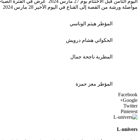
اليوم الثامن قبل الاختتام يوم
مواصلة ورشة من القصة إلى القناع في اليوم الأخير 28 مارس 2024 سيتم صباحا عرض مخرجات الورشات أما ليلا فسيتم عرض مسرحية روضة العشاق لشركة بروفة للإنتاج.
المؤطر هيثم الوناسي
الحكواتي هشام درويش
المطربة ناجحة جمال
المؤطر معز حمزة
Facebook
Google+
Twitter
Pinterest
L-univers