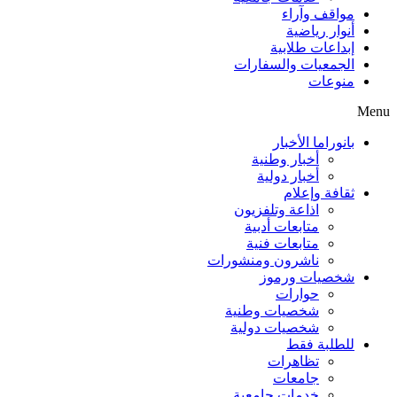
مواقف وآراء
أنوار رياضية
إبداعات طلابية
الجمعيات والسفارات
منوعات
Menu
بانوراما الأخبار
أخبار وطنية
أخبار دولية
ثقافة وإعلام
اذاعة وتلفزيون
متابعات أدبية
متابعات فنية
ناشرون ومنشورات
شخصيات ورموز
حوارات
شخصيات وطنية
شخصيات دولية
للطلبة فقط
تظاهرات
جامعات
خدمات جامعية