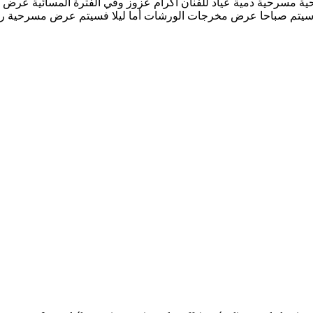
 27 مارس 2024 عرض في الفترة الصباحية مسرحية دمية عياد للفنان اكرام عزوز وفي الفتر