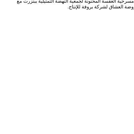
ة المسائية عرض مسرحية العفسة المحنونة لجمعية النهضة التمثيلية ببنزرت مع