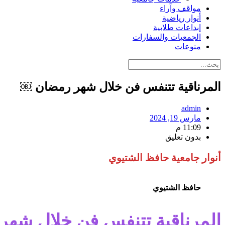
مواقف وآراء
أنوار رياضية
إبداعات طلابية
الجمعيات والسفارات
منوعات
المرناقية تتنفس فن خلال شهر رمضان ￼
admin
مارس 19, 2024
11:09 م
بدون تعليق
أنوار جامعية حافظ الشتيوي
حافظ الشتيوي
المرناقية تتنفس فن خلال شهر