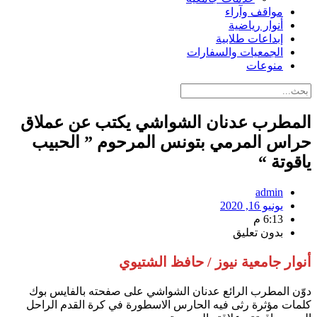
مواقف وآراء
أنوار رياضية
إبداعات طلابية
الجمعيات والسفارات
منوعات
المطرب عدنان الشواشي يكتب عن عملاق
حراس المرمي بتونس المرحوم ” الحبيب
ياقوتة “
admin
يونيو 16, 2020
6:13 م
بدون تعليق
أنوار جامعية نيوز / حافظ الشتيوي
دوّن المطرب الرائع عدنان الشواشي على صفحته بالفايس بوك
كلمات مؤثرة رثى فيه الحارس الاسطورة في كرة القدم الراحل