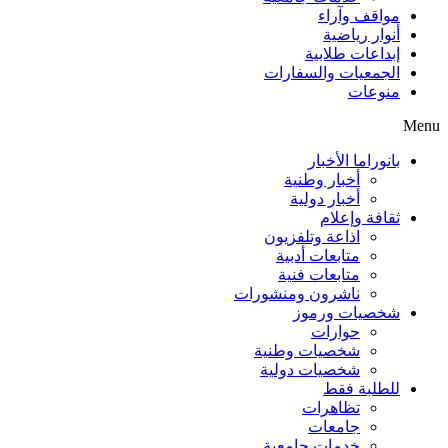
مواقف وآراء
أنوار رياضية
إبداعات طلابية
الجمعيات والسفارات
منوعات
Menu
بانوراما الأخبار
أخبار وطنية
أخبار دولية
ثقافة وإعلام
اذاعة وتلفزيون
متابعات أدبية
متابعات فنية
ناشرون ومنشورات
شخصيات ورموز
حوارات
شخصيات وطنية
شخصيات دولية
للطلبة فقط
تظاهرات
جامعات
خدمات جامعية