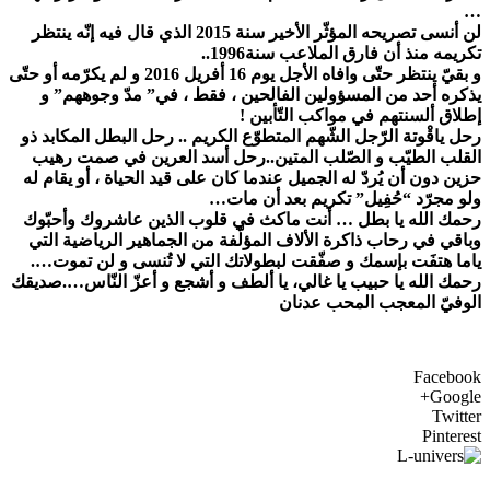
…
لن أنسى تصريحه المؤثّر الأخير سنة 2015 الذي قال فيه إنّه ينتظر
تكريمه منذ أن فارق الملاعب سنة1996..
و بقيّ ينتظر حتّى وافاه الأجل يوم 16 أفريل 2016 و لم يكرّمه أو حتّى
يذكره أحد من المسؤولين الفالحين ، فقط ، في” مدّ وجوههم” و
إطلاق ألسنتهم في مواكب التّأبين !
رحل ياقْوتة الرّجل الشّهم المتطوّع الكريم .. رحل البطل المكابد ذو
القلب الطيّب و الصّلب المتين..رحل أسد العرين في صمت رهيب
حزين دون أن يُردّ له الجميل عندما كان على قيد الحياة ، أو يقام له
ولو مجرّد “حُفِيل” تكريم بعد أن مات…
رحمك الله يا بطل … أنت ماكث في قلوب الذين عاشروك وأحبّوك
وباقي في رحاب ذاكرة الألاف المؤلّفة من الجماهير الرياضية التي
ياما هتفَت بإسمك و صفّقت لبطولاتك التي لا تُنسى و لن تموت….
رحمك الله يا حبيب يا غالي، يا ألطف و أشجع و أعزّ النّاس….صديقك
الوفيّ المعجب المحب عدنان
Facebook
Google+
Twitter
Pinterest