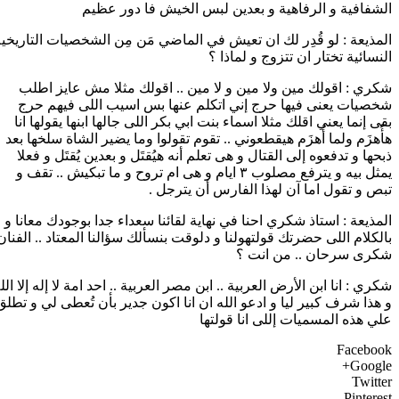
الشفافية و الرفاهية و بعدين لبس الخيش فا دور عظيم
المذيعة : لو قُدِر لك ان تعيش في الماضي مَن مِن الشخصيات التاريخي
النسائية تختار ان تتزوج و لماذا ؟
شكري : اقولك مين ولا مين و لا مين .. اقولك مثلا مش عايز اطلب
شخصيات يعنى فيها حرج إني اتكلم عنها بس اسيب اللى فيهم حرج
بقى إنما يعني اقلك مثلا اسماء بنت ابي بكر اللى جالها ابنها يقولها انا
هأُهزَم ولما أُهزَم هيقطعوني .. تقوم تقولوا وما يضير الشاة سلخها بعد
ذبحها و تدفعوه إلى القتال و هى تعلم أنه هيُقتَل و بعدين يُقتَل و فعلا
يمثل بيه و يترفع مصلوب ٣ ايام و هى ام تروح و ما تبكيش .. تقف و
تبص و تقول اما آن لهذا الفارس أن يترجل .
المذيعة : استاذ شكري احنا في نهاية لقائنا سعداء جدا بوجودك معانا و
بالكلام اللى حضرتك قولتهولنا و دلوقت بنسألك سؤالنا المعتاد .. الفنان
شكرى سرحان .. من انت ؟
شكري : انا ابن الأرض العربية .. ابن مصر العربية .. احد امة لا إله إلا الل
و هذا شرف كبير ليا و ادعو الله ان انا اكون جدير بأن تُعطى لي و تطلق
علي هذه المسميات إللى انا قولتها
Facebook
Google+
Twitter
Pinterest