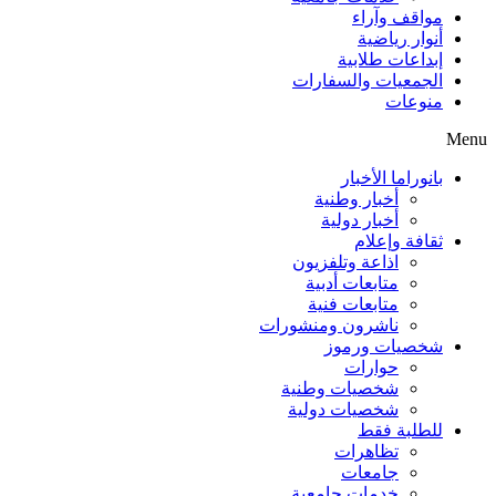
مواقف وآراء
أنوار رياضية
إبداعات طلابية
الجمعيات والسفارات
منوعات
Menu
بانوراما الأخبار
أخبار وطنية
أخبار دولية
ثقافة وإعلام
اذاعة وتلفزيون
متابعات أدبية
متابعات فنية
ناشرون ومنشورات
شخصيات ورموز
حوارات
شخصيات وطنية
شخصيات دولية
للطلبة فقط
تظاهرات
جامعات
خدمات جامعية