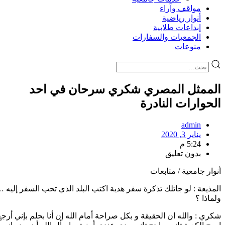
مواقف وآراء
أنوار رياضية
إبداعات طلابية
الجمعيات والسفارات
منوعات
الممثل المصري شكري سرحان في احد
الحوارات النادرة
admin
يناير 3, 2020
5:24 م
بدون تعليق
أنوار جامعية / متابعات
المذيعة : لو جاتلك تذكرة سفر هدية اكتب البلد الذي تحب السفر إليه 
ولماذا ؟
شكري : والله ان الحقيقة و بكل صراحة أمام الله إن أنا بحلم بإني أرجع