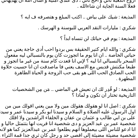
اروح الكعبة تاني و احج تاني ، دى عندي أمنية و اسأل الله أن يهديهاني
فعلا السنة الجاية ان شاءالله .
المذيعة : شيك على بياض .. اكتب المبلغ و هتصرفه ف ايه ؟
شكري : مليارات النقد العربي للبوسنة و الهرسك .
المذيعة : يوم في حياتك لن تنساه ابداً ؟
شكري : والله ايام كتير الحقيقة بس بردوا احب أدى حاجة يعني من
حياتي الخاصة .. ان انا يوم ما اتجوزت كان يوم بالنسبالي ليه مفعول
السحر بالنسبالي انا ليه ؟ لإني انا قعدت كام سنة من غير ما اتجوز و
طبعا مكنتش قديس مع الاسف يعني فا ماصدقت ان انا حسيت حلاوة
الحب الصادق الحب اللى هو بقى حب الزوجة و الحياة الطاهرة
المطهرة .
المذيعة : لو قُدِر لك ان تعيش في الماضي .. مَن مِن الشخصيات
التاريخية تختار ان تكون و لماذا ؟
شكري : اصل انا لو هقولك هقولك مين ولا مين يعني اقولك مين من
اول الرسول عليه الصلاة و السلام و سيدنا ابو بكر و سيدنا عمر و سيدن
على بن ابي طالب و عثمان بن عفان و الخلفاء الراشدين ولا اقلك
شخصية عمر بن عبد العزيز و دى شخصية انا قريت انها بتتمثل حاليا و
انا ادعو للناس اللى بيعملوها انهم يطلعوا عمر بن عبدالعزيز كما هو لانه
شخصية مضيئة مضيئة إلى اقصى حد و رجل كان ثري جدا قمة الثراء و