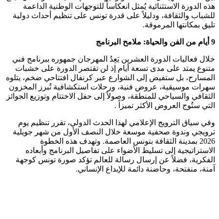
هذه الدورة الاستثنائية يُمثل انعكاساً للتوجهات الوطنية الداعمة
للشباب والثقافة، ودليلاً على قدرة تونس على تنظيم أحداث دولية
تليق بمكانتها المرموقة.
9
أيام من الفن والحياة: ملامح البرنامج
خلال فعاليات الدورة العشرين يَعِدُ المهرجان جمهوره ببرنامج فني
متنوع يمتد على مدى تسعة أيام إذ لن تقتصر الدورة على خشبات
المسارح، بل ستفيض إلى الشوارع عبر كرنفال افتتاحي ضخم، يتلوه
سهرات موسيقية، عروض فنية، ورحلات استكشافية تُبرز المخزون
الثقافي والسياحي للمنطقة، وصولاً إلى حفل الاختتام وتوزيع الجوائز
التي ستُوج العروض الأكثر تميزاً .
وفي سياق الترويج الإعلامي لهذا الحدث الدولي، تقرر تنظيم يوم
ترويجي وندوة صحفية موسعة خلال النصف الأول من شهر جويلية
2026 بمدينة الثقافة بتونس العاصمة. وتهدف هذه الخطوة
الاستراتيجية إلى تسليط الأضواء على تفاصيل البرنامج وأبعاده
الفكرية، فضلاً عن إرسال رسالة للعالم تؤكد صورة تونس كوجهة
آمنة، منفتحة، وحاضنة دائمة للإبداع الإنساني.