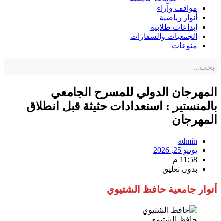
مواقف وآراء
أنوار رياضية
إبداعات طلابية
الجمعيات والسفارات
منوعات
المهرجان الدولي للمسرح الجامعي
بالمنستير : استعدادات حثيثة قبل انطلاق
المهرجان
admin
يونيو 25, 2026
11:58 م
بدون تعليق
أنوار جامعية حافظ الشتيوي
حافظ الشتيوي