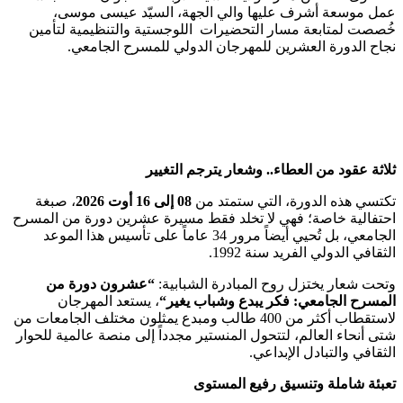
عمل موسعة أشرف عليها والي الجهة، السيّد عيسى موسى،
خُصصت لمتابعة مسار التحضيرات اللوجستية والتنظيمية لتأمين
نجاح الدورة العشرين للمهرجان الدولي للمسرح الجامعي.
ثلاثة عقود من العطاء.. وشعار يترجم التغيير
تكتسي هذه الدورة، التي ستمتد من
08
إلى 16 أوت 2026
، صبغة
احتفالية خاصة؛ فهي لا تخلد فقط مسيرة عشرين دورة من المسرح
الجامعي، بل تُحيي أيضاً مرور 34 عاماً على تأسيس هذا الموعد
الثقافي الدولي الفريد سنة 1992.
وتحت شعار يختزل روح المبادرة الشبابية:
“
عشرون دورة من
المسرح الجامعي: فكر يبدع وشباب يغير
“
، يستعد المهرجان
لاستقطاب أكثر من 400 طالب ومبدع يمثلون مختلف الجامعات من
شتى أنحاء العالم، لتتحول المنستير مجدداً إلى منصة عالمية للحوار
الثقافي والتبادل الإبداعي.
تعبئة شاملة وتنسيق رفيع المستوى