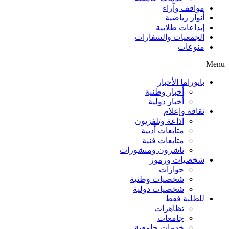
مواقف وآراء
أنوار رياضية
إبداعات طلابية
الجمعيات والسفارات
منوعات
Menu
بانوراما الأخبار
أخبار وطنية
أخبار دولية
ثقافة وإعلام
اذاعة وتلفزيون
متابعات أدبية
متابعات فنية
ناشرون ومنشورات
شخصيات ورموز
حوارات
شخصيات وطنية
شخصيات دولية
للطلبة فقط
تظاهرات
جامعات
خدمات جامعية