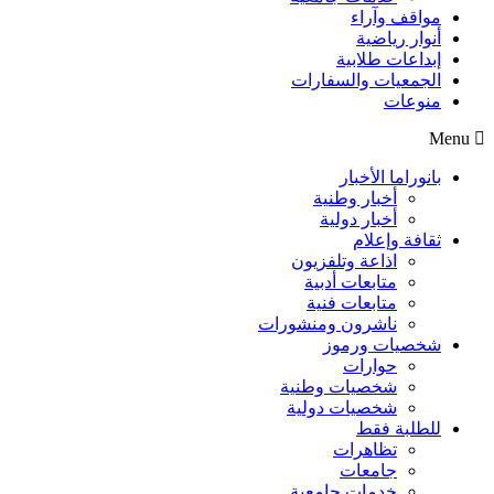
مواقف وآراء
أنوار رياضية
إبداعات طلابية
الجمعيات والسفارات
منوعات
Menu
بانوراما الأخبار
أخبار وطنية
أخبار دولية
ثقافة وإعلام
اذاعة وتلفزيون
متابعات أدبية
متابعات فنية
ناشرون ومنشورات
شخصيات ورموز
حوارات
شخصيات وطنية
شخصيات دولية
للطلبة فقط
تظاهرات
جامعات
خدمات جامعية