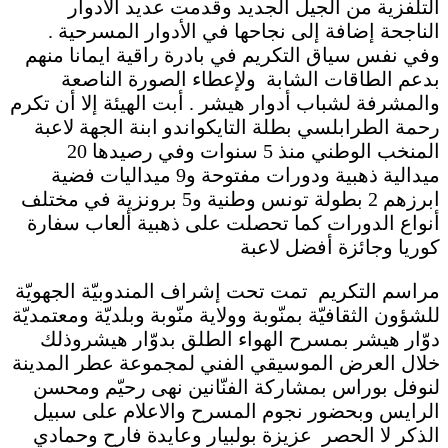
التلفزية من الجيل الجديد وقدمت عديد الأدوار
الناجحة إضافة إلى نجاحها في الأدوار المسرحية .
وفي نفس سياق التكريم في بادرة راقية ايمانا منهم
بدعم الطاقات الشابة ولإعطاء الصورة الناصعة
والمشرفة لشباب أدوار هيشر . أبت الهيئة إلا أن تكرم
رحمة الطرابلسي بطلة التايكواندو ابنة الجهة لاعبة
المنخب الوطني منذ 5 سنوات وفي رصيدها 20
ميدالية ذهبية ودورات مفتوحة و9 ميداليات فضية
ابرزهم 2 بطولة تونس وطنية و5 برونزية في مختلف
أنواع الدورات كما تحصلت على ذهبية ألعاب سفارة
كوريا وجائزة أفضل لاعبة
مراسم التكريم تمت تحت إشراف المندوبيّة الجهويّة
للشؤون الثقافيّة بمنّوبة وولاية منّوبة وبلديّة ومعتمديّة
دوّار هيشر بمسرح الهواء الطلق بدوّار هيشروذلك
خلال العرض الموسيقي الفني لمجموعة عطر المدينة
لنوفل بوراس بمشاركة الفنّانين نهى رحيّم ومحسن
الرايس وبحضور نجوم المسرح والاعلام على سبيل
الذكر لا الحصر عزيزة بولبيار وعايدة فارح وحمادي