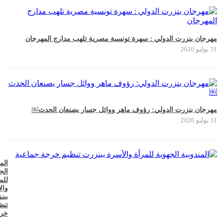
مهرجان بنزرت الدولي : سهرة تونسية مصرية تلهب مدارج المهرجان
31 يوليو 2026
مهرجان بنزرت الدولي: رؤوف ماهر ووائل جسار يصنعان الحدث￼
31 يوليو 2026
الم
الج
للم
وال
ببن
تنظ
خر