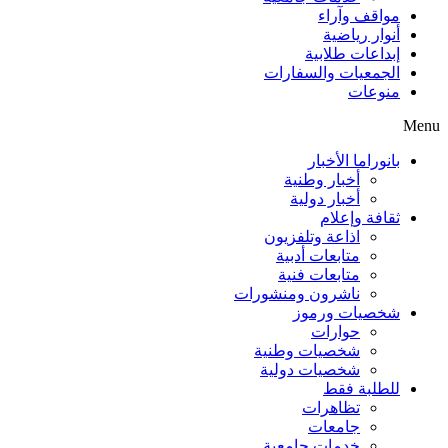
مواقف وآراء
أنوار رياضية
إبداعات طلابية
الجمعيات والسفارات
منوعات
Menu
بانوراما الأخبار
أخبار وطنية
أخبار دولية
ثقافة وإعلام
اذاعة وتلفزيون
متابعات أدبية
متابعات فنية
ناشرون ومنشورات
شخصيات ورموز
حوارات
شخصيات وطنية
شخصيات دولية
للطلبة فقط
تظاهرات
جامعات
خدمات جامعية