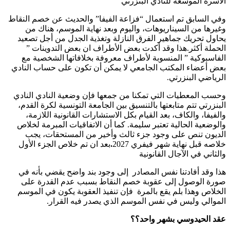
الأسرة الموسعة للنادي البنزرتي
وفي السابق تم استعمال “فزاعة الفيفا” والحديث عن خصم النقاط
وغيرها من السيناريوهات، واليوم وبعد نهاية الموسم، هناك من
يحاول تحريك جماهير الفرق النازلة وتغذية الجدل من أجل تصعيد
الحملة أكثر.هذا وقد أكدت بعض الأطراف ان بعض التدوينات ”
الفاسبوكية ” المنسوبة لأطراف معروفة بخلافاتها الشخصية مع
بعض أعضاء المكتب الجامعي لا يمكن أن تكون على حساب النادي
الرياضي البنزرتي.
وحسب المعطيات التي تمكنا من جمعها فإن وضعية النادي النادي
البنزرتي تتم متابعتها بالتنسيق بين الجامعة التونسية لكرة القدم،
والفيفا، والكاف، بعد القيام بكل الاستشارات القانونية اللازمة،
والوضعية الحالية تعتبر سليمة. كما أن الاتفاقيات المبرمة لخلاص
الديون تنص على وجود جزء ثالث وأخير من المستحقات، يجب
خلاصه قبل نهاية شهر فيفري 2027
.
بعد ان تم خلاص الجزء الأول
والثاني في الآجال القانونية
هذا وقد أفادتنا نفس المصادر إلى وجود بند واضح يقضي بأنه في
صورة الوصول إلى عقوبة خصم النقاط بسبب عدم القدرة على
الخلاص وهذا بلم يقع بالمرة فإن تنفيذ العقوبة يكون في الموسم
الموالي وليس في نفس الموسم الذي يصدر فيه القرار.
عقد الحيدوسي بشهر واحد؟؟