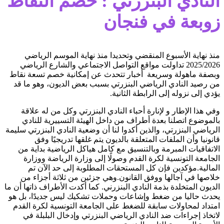
النادي البنزرتي : خصم النقاط
زوبعة في فنجان
منذ نهاية الأسبوع المنقضي وتحديدا منذ نهاية الموسم الرياضي
2025/2026 تداولت مواقع التواصل الاجتماعي والشارع الرياضي
وبصفة ماهولة وسريعة أخبار تتحدث عن إمكانية خصم تسعة نقاط
من رصيد النادي الرياضي البنزرتي بسبب بعض الديون، وهو ما قد
يؤدي إلى نزوله إلى الرابطة الثانية.
وفي هذا الإطار و لإنارة أحباء النادي البنزرتي وكل من له علاقة
بالموضوع اتصلنا بعدة أطراف من داخل الهيئة التسييرية للنادي
الرياضي البنزرتي، والذين أكدوا لنا أن وضعية النادي البنزرتي سليمة
قانونيا وأن الملفات المتعلقة بالديون يتم غلقها تدريجيًا وفق
الاتفاقيات المبرمة وبالتنسيق مع كامل هياكل الرياضية بداية من
الجامعة التونسية لكرة القدم وصولًا إلى وزارة الرياضة ووزارة
المالية.مؤكدين فإن كل المستحقات المطلوبة إلى حد الآن تم
خلاصها في آجالها ووفق القانون.وهي جزئين من ثلاثة أجزاء من
الديون المتخلدة بذمة النادي البنزرني. كما أكدت الأطراف ذاتها أن ما
يحدث حاليا من ضغط وإشاعات وحملات تشكيك ليس جديدًا، بل هو
امتداد لمحاولات سابقة للضغط على الجامعة التونسية لكرة القدم
لاتخاذ إجراءات ضد النادي الرياضي البنزرتي وإدخال البلبلة في