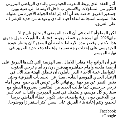
أثار العقد الذي يربط المدرب الحيدوسي بالنادي الرياضي البنزرتي
الكثير من التساؤلات والاستغراب داخل الأوساط الرياضية وبين
جماهير الفريق خاصة بعد أن أكد إثر لقاء الجولة الأخيرة من بطولة
هذا الموسم استجابته لنداء أحباء النادي وعودته من جديد للإشراف
على الفريق.
لكن المفاجأة كانت في أن العقد الممضى لا يتجاوز تاريخ 31
ماي2026 أي لمدة شهر فقط، وهو ما فتح باب التأويلات حول جدوى
هذا الاختيار وقصر مدة الارتباط خاصة أن البعض كان ينتظر عودة
الحيدوسي على إحداث رجة نفسية وإعطاء دفع جديد للفريق في
نهاية الموسم.
غير أن الواقع جاء مغايرا للآمال، بعد الهزيمة التي تكبدها الفريق على
أرضية ملعبه وأمام جماهيره بهدفين دون رد أمام ترجي الجنوب
لتتواصل خيبة الأحباء الذين يأملون أن تنطلق الهيئة منذ الآن في
الإعداد الجدي للموسم القادم، بعيدًا عن الحسابات الظرفية وحتى
بغض النظر عن مواجهة ربع نهائي كأس تونس الذي جمع أمس أمام
ترجي جرجيس. كما طالب العديد من المتابعين بضرورة القطع مع
سيناريو كل موسم، والمتمثل في تغيير المدربين وانتداب عدد كبير
من اللاعبين دون رؤية واضحة، حتى تكون أخطاء الماضي درسا
للجميع وتتم إعادة بناء الفريق على أسس أكثر استقرارًا ووضوحا.
Facebook
Google+