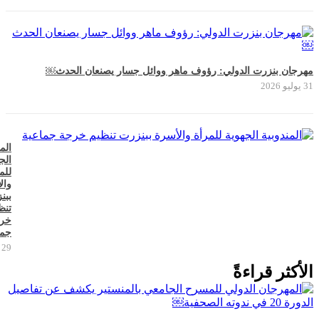
مهرجان بنزرت الدولي: رؤوف ماهر ووائل جسار يصنعان الحدث￼
31 يوليو 2026
الم
الج
للم
وال
ببن
تنظ
خر
جما
29 يوليو 2026
الأكثر قراءةً