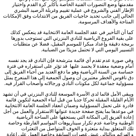
مقدمتها وضع التصورات الفنية الخاصة بأكابر كرة القدم واختيار
الإطار الفني والشروع في عملية تقييم وغربلة الرصيد البشري
الحالي إلى جانب تحديد حاجيات الفريق من الانتدابات وفق الإمكانات
المتاحة والأهداف المرسومة.
كما أن التأخير في عقد الجلسة العامة الانتخابية قد ينعكس كذلك
على بقية الفروع الرياضية للنادي البنزرتي التي تستوجب بدورها
برمجة دقيقة وإعداد مبكرا للموسم المقبل، فضلا عن متطلبات
التسيير اليومي التي لا تحتمل مزيدًا من الضبابية.
وفي صورة عدم تقدم أي قائمة مترشحة فإن النادي قد يجد نفسه
أمام وضعية معقدة لا يحسد عليها قد تؤثر على استقراره في فترة
حساسة من السنة الرياضية وهو ما دفع العديد من أحباء الفريق إلى
دق ناقوس الخطر معتبرين أن وصول الجمعية إلى هذا المنعرج يمثل
مسؤولية جماعية لكل مكونات النادي ورجالاته وأصحاب القرار فيه.
ويبقى الأمل قائما لدى الأسرة الموسعة للنادي البنزرتي في أن تشهد
الأيام القليلة المقبلة تحركا جديا من قبل أبناء الجمعية لتكوين قائمة
قادرة على تحمل المسؤولية وضمان انعقاد الجلسة العامة الانتخابية
في موعدها بما يفتح صفحة جديدة عنوانها الاستقرار والعمل من أجل
إعادة الفريق إلى المكانة التي يستحقها على الساحة الرياضية
الوطنية وخاصة عدم تكرار سيناريوهات المواسم الفارطة وخاصة
تلك المتعلق ببداية متعثرة و الخوف المتواصل من التعثرات
و الهزائم وبالتالي عيش غصرات السابقة وخاصة العمل على إعادة