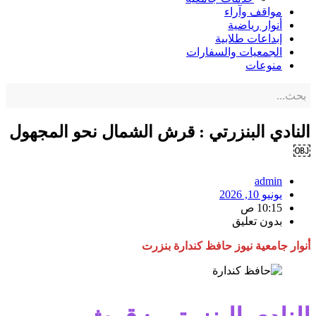
مواقف وآراء
أنوار رياضية
إبداعات طلابية
الجمعيات والسفارات
منوعات
النادي البنزرتي : قرش الشمال نحو المجهول
￼
admin
يونيو 10, 2026
10:15 ص
بدون تعليق
أنوار جامعية نيوز حافظ كندارة بنزرت