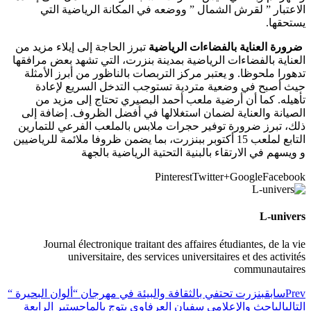
الاعتبار ” لقرش الشمال ” ووضعه في المكانة الرياضية التي
يستحقها.
ضرورة العناية بالفضاءات الرياضية
تبرز الحاجة إلى إيلاء مزيد من
العناية بالفضاءات الرياضية بمدينة بنزرت، التي تشهد بعض مرافقها
تدهورا ملحوظا. و يعتبر مركز التربصات بالناظور من أبرز الأمثلة
حيث أصبح في وضعية متردية تستوجب التدخل السريع لإعادة
تأهيله. كما أن أرضية ملعب أحمد البصيري تحتاج إلى مزيد من
الصيانة والعناية لضمان استغلالها في أفضل الظروف. إضافة إلى
ذلك، تبرز ضرورة توفير حجرات ملابس بالملعب الفرعي للتمارين
التابع لملعب 15 أكتوبر ببنزرت، بما يضمن ظروفا ملائمة للرياضيين
و ويسهم في الارتقاء بالبنية التحتية الرياضية بالجهة
Pinterest
Twitter
Google+
Facebook
L-univers
Journal électronique traitant des affaires étudiantes, de la vie
universitaire, des services universitaires et des activités
communautaires
Prev
سابق
بنزرت تحتفي بالثقافة والبيئة في مهرجان “ألوان البحيرة “
التالي
الباحث والإعلامي سفيان العرفاوي يتوج بالماجستير الرابعة