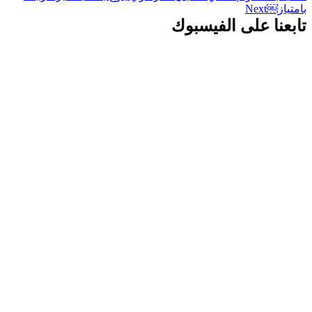
بامتياز￼
Next
تابعنا على الفيسبوك