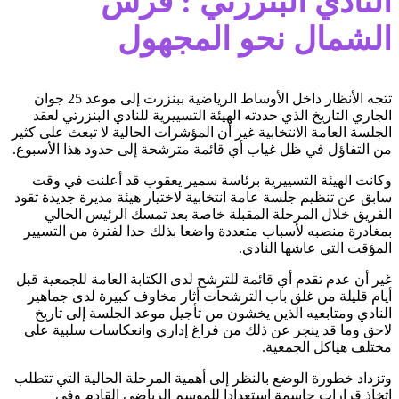
النادي البنزرتي : قرش
الشمال نحو المجهول
تتجه الأنظار داخل الأوساط الرياضية ببنزرت إلى موعد 25 جوان
الجاري التاريخ الذي حددته الهيئة التسييرية للنادي البنزرتي لعقد
الجلسة العامة الانتخابية غير أن المؤشرات الحالية لا تبعث على كثير
من التفاؤل في ظل غياب أي قائمة مترشحة إلى حدود هذا الأسبوع.
وكانت الهيئة التسييرية برئاسة سمير يعقوب قد أعلنت في وقت
سابق عن تنظيم جلسة عامة انتخابية لاختيار هيئة مديرة جديدة تقود
الفريق خلال المرحلة المقبلة خاصة بعد تمسك الرئيس الحالي
بمغادرة منصبه لأسباب متعددة واضعا بذلك حدا لفترة من التسيير
المؤقت التي عاشها النادي.
غير أن عدم تقدم أي قائمة للترشح لدى الكتابة العامة للجمعية قبل
أيام قليلة من غلق باب الترشحات أثار مخاوف كبيرة لدى جماهير
النادي ومتابعيه الذين يخشون من تأجيل موعد الجلسة إلى تاريخ
لاحق وما قد ينجر عن ذلك من فراغ إداري وانعكاسات سلبية على
مختلف هياكل الجمعية.
وتزداد خطورة الوضع بالنظر إلى أهمية المرحلة الحالية التي تتطلب
اتخاذ قرارات حاسمة استعدادا للموسم الرياضي القادم وفي