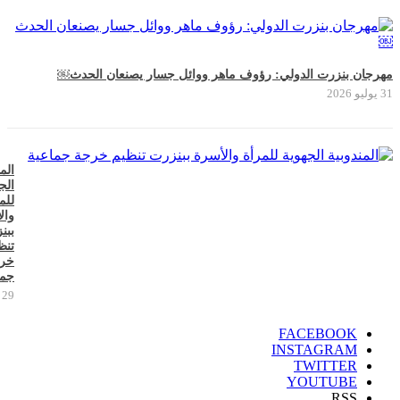
مهرجان بنزرت الدولي: رؤوف ماهر ووائل جسار يصنعان الحدث￼
31 يوليو 2026
الم
الج
للم
وال
ببن
تنظ
خر
جما
29 يوليو 2026
FACEBOOK
INSTAGRAM
TWITTER
YOUTUBE
RSS