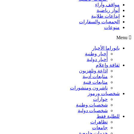
مواقف وآراء
أنوار رياضية
إبداعات طلابية
الجمعيات والسفارات
منوعات
Menu
بانوراما الأخبار
أخبار وطنية
أخبار دولية
ثقافة وإعلام
اذاعة وتلفزيون
متابعات أدبية
متابعات فنية
ناشرون ومنشورات
شخصيات ورموز
حوارات
شخصيات وطنية
شخصيات دولية
للطلبة فقط
تظاهرات
جامعات
خدمات جامعية