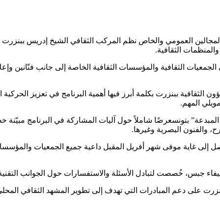
لمجالين العمومي والخاص نظم المركب الثقافي الشيخ إدريس ببنزرت تحت
 والمنظمات الثقافية.
الجمعيات الثقافية والمؤسسات الثقافية الخاصة إلى جانب فنّانين وإعل
ن الثقافية ببنزرت بكلمة أبرز فيها أهمية البرنامج في تعزيز الحركية ال
ويلي المهم.
المبدعة” بتونسعرضًا شاملاً حول آليات المشاركة في البرنامج مبيّن
ح، والفنون البصرية وغيرها.
 إلى غاية موفى شهر أفريل المقبل داعية جميع الجمعيات والمؤسسات ا
يفاء جبس، خُصصت لتبادل الأسئلة والاستفسارات حول الجوانب التقنية وا
بنزرت على دعم المبادرات التي تهدف إلى تطوير المشهد الثقافي المحلي،