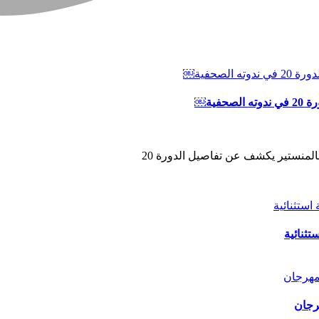
ية￼
المنستير يكشف عن تفاصيل الدورة 20
ثنائية
رجان