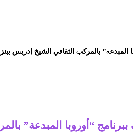
با المبدعة” بالمركب الثقافي الشيخ إدريس ببن
 ببرنامج “أوروبا المبدعة” بال