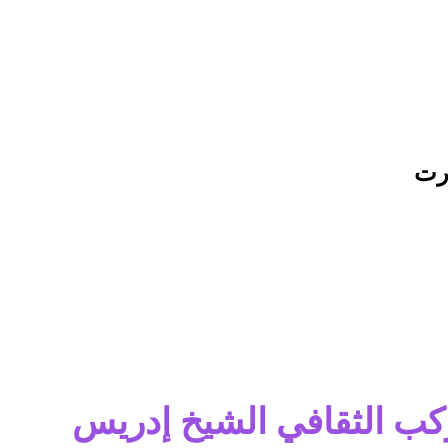
زرت
مركب الثقافي الشيخ إدريس