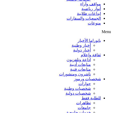
مواقف وآراء
أنوار رياضية
إبداعات طلابية
الجمعيات والسفارات
منوعات
Menu
بانوراما الأخبار
أخبار وطنية
أخبار دولية
ثقافة وإعلام
اذاعة وتلفزيون
متابعات أدبية
متابعات فنية
ناشرون ومنشورات
شخصيات ورموز
حوارات
شخصيات وطنية
شخصيات دولية
للطلبة فقط
تظاهرات
جامعات
خدمات جامعية