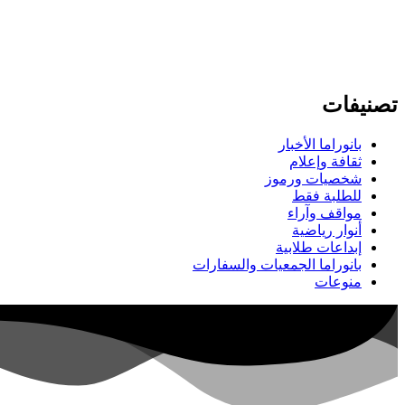
تصنيفات
بانوراما الأخبار
ثقافة وإعلام
شخصيات ورموز
للطلبة فقط
مواقف وآراء
أنوار رياضية
إبداعات طلابية
بانوراما الجمعيات والسفارات
منوعات