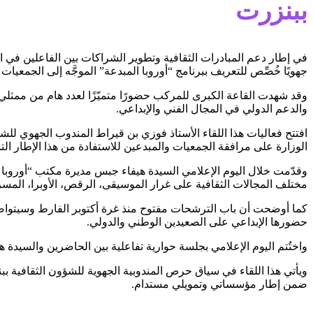
ببنزرت
في إطار دعم المبادرات الثقافية وتطوير الشراكات بين الفاعلين في ا
جهويًا خُصِّص للتعريف ببرنامج “أوروبا المبدعة” الموجَّه إلى الجمعيات
وقد شهدت القاعة الكبرى للمركب حضورًا متميّزًا لعدد هام من ممثلي 
والدعم الدولي في المجال الفني والإبداعي.
افتتح فعاليات هذا اللقاء الأستاذ فوزي بن قيراط المندوب الجهوي للشؤو
الوزارة على مرافقة الجمعيات والمبدعين للاستفادة من هذا الإطار التم
وقدّمت خلال اليوم الإعلامي السيدة هيفاء جبس مديرة مكتب “أوروبا 
مختلف المجالات الثقافية على غرار الموسيقى، الرقص، الأوبرا، المسر
كما أوضحت أن باب الترشحات مفتوح منذ غرة أكتوبر الفارط وسيتواصل
حضورها الإبداعي على الصعيدين الوطني والدولي.
واختُتم اليوم الإعلامي بجلسة حوارية تفاعلية بين الحاضرين والسيدة ه
ويأتي هذا اللقاء في سياق حرص المندوبية الجهوية للشؤون الثقافية ب
ضمن إطار مؤسساتي وتمويلي مستدام.