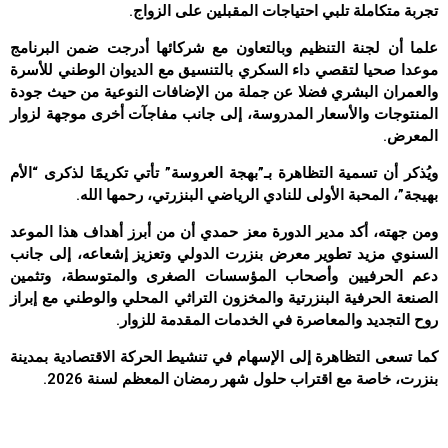
تجربة متكاملة تلبي احتياجات المقبلين على الزواج.
علما أن لجنة التنظيم وبالتعاون مع شركائها أدرجت ضمن البرنامج
موعدا صحيا لتقصي داء السكري بالتنسيق مع الديوان الوطني للأسرة
والعمران البشري فضلا عن جملة من الإضافات النوعية من حيث جودة
المنتوجات والأسعار المدروسة، إلى جانب مفاجآت أخرى موجهة لزوار
المعرض.
ويُذكر أن تسمية التظاهرة بـ”بهجة العروسة” تأتي تكريمًا لذكرى “الأم
بهيجة”، المحبة الأولى للنادي الرياضي البنزرتي، رحمها الله.
ومن جهته، أكد مدير الدورة معز حمدي أن من أبرز أهداف هذا الموعد
السنوي مزيد تطوير معرض بنزرت الدولي وتعزيز إشعاعه، إلى جانب
دعم الحرفيين وأصحاب المؤسسات الصغرى والمتوسطة، وتثمين
الصنعة الحرفية البنزرتية والمخزون التراثي المحلي والوطني مع إبراز
روح التجديد والمعاصرة في الخدمات المقدمة للزوار.
كما تسعى التظاهرة إلى الإسهام في تنشيط الحركة الاقتصادية بمدينة
بنزرت، خاصة مع اقتراب حلول شهر رمضان المعظم لسنة 2026.