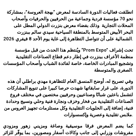
انطلقت فعاليات الدورة السادسة لمعرض “بهجة العروسة”، بمشاركة
نحو 70 مؤسسة فردية وجماعية من الحرفيين والحرفيات وأصحاب
المحلات التجارية وذلك بفضاء معرض بنزرت الدولي المطل على
البحر الأبيض المتوسط بالمنطقة السياحية سيدي سالم ببنزرت
الشمالية على أن تتواصل التظاهرة إلى غاية يوم الأحد 8 فيفري 2026.
” تحت إشراف
Prom Expo
ويُنتظم هذا الحدث من قبل مؤسسة “
منظمة الأعراف ببنزرت في إطار دعم قطاع الصناعات التقليدية
وتشجيع المبادرات الخاصة، خاصة لفائدة الشباب وأصحاب المؤسسات
الصغرى والمتوسطة.
وفي تصريح له، أوضح المنسق العام للتظاهرة مهدي براطلي أن هذه
الدورة، على غرار سابقاتها شهدت حرصا كبيرا على تنويع المشاركات
لتشمل باعثين شبانًا وصناعيين وحرفيين مختصين في مختلف فروع
الصناعات التقليدية من فخار وخزف ونجارة فنية وحلي ونسيج وحدادة
فنية، إضافة إلى الحلويات التقليدية وكل مستلزمات تجهيز العروس من
ملابس تقليدية وعصرية وإكسسوارات.
كما يضم المعرض فرقا موسيقية وصاغة ومزيني زهور ومزودي
مفروشات وزرابي إلى جانب وكالات أسفار ومصورين، بما يوفّر للزائر