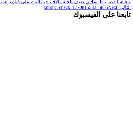
Prev
سابق
صابر الوسلاتي ضيف الحلقة الافتتاحية اليوم على قناة تونسن
التالي
_xmlrpc_check_1770815582_5855
Next
تابعنا على الفيسبوك