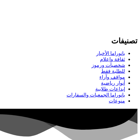
تصنيفات
بانوراما الأخبار
ثقافة وإعلام
شخصيات ورموز
للطلبة فقط
مواقف وآراء
أنوار رياضية
إبداعات طلابية
بانوراما الجمعيات والسفارات
منوعات