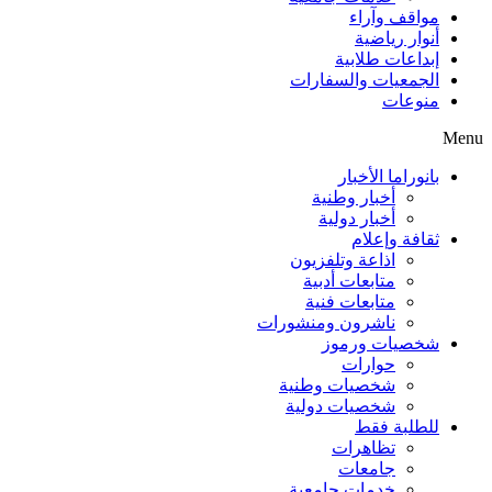
مواقف وآراء
أنوار رياضية
إبداعات طلابية
الجمعيات والسفارات
منوعات
Menu
بانوراما الأخبار
أخبار وطنية
أخبار دولية
ثقافة وإعلام
اذاعة وتلفزيون
متابعات أدبية
متابعات فنية
ناشرون ومنشورات
شخصيات ورموز
حوارات
شخصيات وطنية
شخصيات دولية
للطلبة فقط
تظاهرات
جامعات
خدمات جامعية