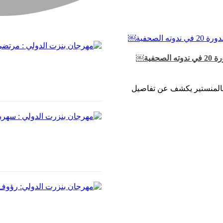
ية￼
 بالمنستير يكشف عن تفاصيل