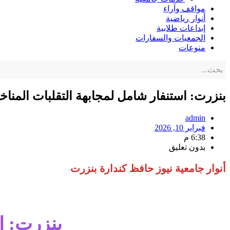
مواقف وآراء
أنوار رياضية
إبداعات طلابية
الجمعيات والسفارات
منوعات
بنزرت: استنفار شامل لمجابهة التقلبات المناخي
admin
فبراير 10, 2026
6:38 م
بدون تعليق
أنوار جامعية نيوز حافظ كندارة بنزرت
بنزرت: ا