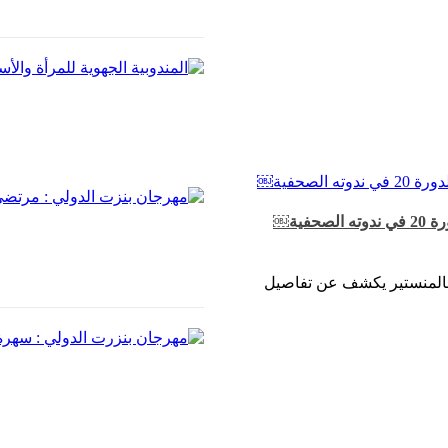
ية￼
 بالمنستير يكشف عن تفاصيل