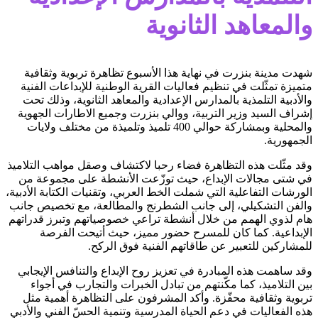
والمعاهد الثانوية
شهدت مدينة بنزرت في نهاية هذا الأسبوع تظاهرة تربوية وثقافية
متميزة تمثّلت في تنظيم فعاليات القرية الوطنية للإبداعات الفنية
والأدبية التلمذية بالمدارس الإعدادية والمعاهد الثانوية، وذلك تحت
إشراف السيد وزير التربية، ووالي بنزرت وجميع الاطارات الجهوية
والمحلية وبمشاركة حوالي 400 تلميذ وتلميذة من مختلف ولايات
الجمهورية.
وقد مثّلت هذه التظاهرة فضاء رحبا لاكتشاف وصقل مواهب التلاميذ
في شتى مجالات الإبداع، حيث توزّعت الأنشطة على مجموعة من
الورشات التفاعلية التي شملت الخط العربي، وتقنيات الكتابة الأدبية،
والفن التشكيلي، إلى جانب الشطرنج والمطالعة، مع تخصيص جانب
هام لذوي الهمم من خلال أنشطة تراعي خصوصياتهم وتبرز قدراتهم
الإبداعية. كما كان للمسرح حضور مميز، حيث أتيحت الفرصة
للمشاركين للتعبير عن طاقاتهم الفنية فوق الركح.
وقد ساهمت هذه المبادرة في تعزيز روح الإبداع والتنافس الإيجابي
بين التلاميذ، كما مكّنتهم من تبادل الخبرات والتجارب في أجواء
تربوية وثقافية محفّزة. وأكد المشرفون على التظاهرة أهمية مثل
هذه الفعاليات في دعم الحياة المدرسية وتنمية الحسّ الفني والأدبي