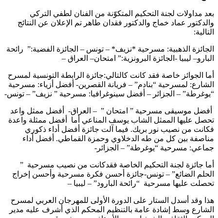
بعد مداولات لجنة التحكيم المتكوّنة من الفنان لطفي التركي
والدكتور عماد خماج والدكتور فقدان طاهر تم الإعلان عن النتائج
التالية:
الجائزة الذهبية: مسرحية *نزيف* – تونس – الجائزة الفضية:” رائحة
البارو– ليبيا -الجائزة البرونزية:” امتحان– العراق –
أما الجوائز خاصة فقد كانت كالتالي:جائزة الرابطة التونسية لمسرح
الشارع: لمسرحية “بنادم” – فريانة القصرين- أفضل أزياء: مسرحية
“يوغرطة” – الجزائر – أفضل سينوغرافيا: مسرحية ” نزيف” – تونس-
أفضل موسيقى مسرحية ” امتحان ” – العراق- أفضل ممثل واعد
تحصل عليها الممثل الشاب يوسف المناعي أما أفضل ممثلة واعدة
فكانت من نصيب نور بريك. فيما آلت جائزة أفضل أداء ذكوري
مناصفة بين كل من طه الدخلاوي وحمزة القماطي. أفضل أداء
جماعي: مسرحية “يوغرطة” – الجزائر-
أما جائزة لجنة التحكيم الخاصة فقدكانت من نصيب مسرحية ”
الحلم الضائع” – تونس-جائزة أحسن فكرة مسرحية وأحسن إخراج
تحصلت عليها مسرحية “رائحة البارود” – ليبيا –
هذا وقد أسدل الستار على الدورة الأولى للمهرجان العربي لمسرح
الشارع وسط إشادة عامة بالتنظيم المحكم الذي أشرف عليه مدير