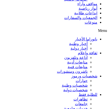
مواقف وآراء
أنوار رياضية
إبداعات طلابية
الجمعيات والسفارات
منوعات
Menu
بانوراما الأخبار
أخبار وطنية
أخبار دولية
ثقافة وإعلام
اذاعة وتلفزيون
متابعات أدبية
متابعات فنية
ناشرون ومنشورات
شخصيات ورموز
حوارات
شخصيات وطنية
شخصيات دولية
للطلبة فقط
تظاهرات
جامعات
خدمات جامعية