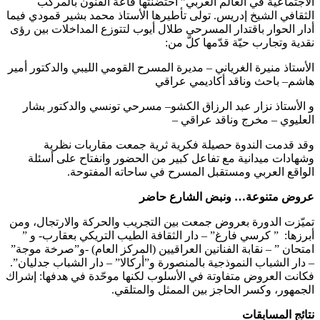
الاجتماعية في العالم العربي” احتضنتها قاعة الفنون بالمركب
الثقافي الشيخ إدريس. تولى تأطيرها الأستاذ محمد بشير قمودي فيما
أدار الحوار باقتدار المسرحي طلال أيوب لتتوزع المداخلات بين رؤى
نقدية وتجارب حيّة قدّمها كلّ من:
الأستاذ منيرة الغرياني – مديرة المسرح القومي الليبي والدكتور أمير
هاشم– باحث وناقد أكاديمي عراقي
و الأستاذ نزار عبد الرزاق الكشو– مسرحي تونسي والدكتور بشار
العليوي – مخرج وناقد عراقي –
وقد قدمت الندوة حصيلة فكرية ثرية جمعت مقاربات نظرية
وشهادات ميدانية مع تفاعل كبير من الحضور وانفتاح على أسئلة
الواقع العربي ومستقبل المسرح في ساحاته المفتوحة.
عروض متنوعة… ونبض الشارع حاضر
تميّزت الدورة بعروض جمعت بين التجريب والحركة والارتجال، ومن
أبرزها: ” كرسي فارغ” – دار الثقافة الطيب التريكي بعقارب- و ”
امتحان ” – نقابة الفنانين العراقيين (المركز العام) -و”صرخة موجة”
– دار الشباب النموذجية بالمنصورة و”أركالا” – دار الشباب جدليان”.
فكانت العروض متفاوتة في الأسلوب لكنها موحّدة في هدفها: إشراك
الجمهور، وكسر الحاجز بين الممثل والمتلقي.
نتائج المسابقات