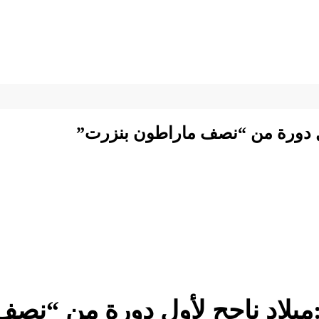
أول دورة من “نصف ماراطون بنزرت”
:ميلاد ناجح لأول دورة من “نص