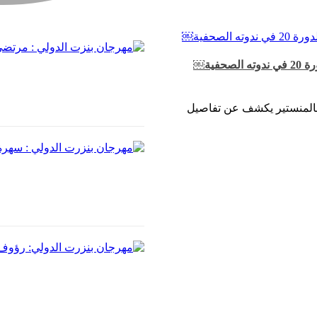
ية￼
 بالمنستير يكشف عن تفاصيل