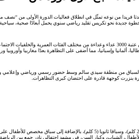
ثا فريدا من نوعه تمثّل في انطلاق فعاليات الدورة الأولى من “نصف ما
طوة جديدة نحو تكريس تقليد رياضي سنوي يحمل أبعادًا صحية، سياحية، 
لم يكن الإقبال الجماهيري عاديا فقد تجاوز عدد المشاركين في السباق عتبة 3000 عداء وعداءة من 
يا، ألمانيا وإسبانيا، مما أضفى على التظاهرة بعدًا مغاربيا وأوروبيا ور
السباق من منطقة سيدي سالم وسط حضور رسمي ورياضي وإعلامي واسع
ورة بنزرت كوجهة قادرة على احتضان كبرى التظاهرات.
امتد الماراطون على ثلاث مسافات مختلفة شملت نصف ماراطون (22 كلم)، وسباقا ثانوي
 الأطفال، الشباب، وكبار السن، في مشهد احتفالي نادر جمع بين الرياضة