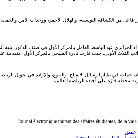
انب حضور فاعل من الكشافة التونسية، والهلال الأحمر، ووحدات الأمن والح
ويًا، خاصة في سباق الـ22 كلم، حيث توّج العداء الجزائري عبد الباسط الهامل بالمركز الأول 
راتب الثلاث الأولى، حيث فازت نادرة الشيحي بالمركز الأول، متقدمة عل
ملت في طياتها رسائل الانفتاح، والتنوع، والإرادة في تحويل الرياضة 
ت محطة قارّة على أجندة الرياضة العالمية.
Journal électronique traitant des affaires étudiantes, de la vie 
ت عميق
 الخدمات الجامعية للشمال
Next