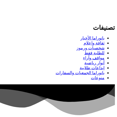
تصنيفات
بانوراما الأخبار
ثقافة وإعلام
شخصيات ورموز
للطلبة فقط
مواقف وآراء
أنوار رياضية
إبداعات طلابية
بانوراما الجمعيات والسفارات
منوعات