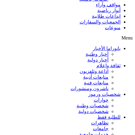
مواقف وآراء
أنوار رياضية
إبداعات طلابية
الجمعيات والسفارات
منوعات
Menu
بانوراما الأخبار
أخبار وطنية
أخبار دولية
ثقافة وإعلام
اذاعة وتلفزيون
متابعات أدبية
متابعات فنية
ناشرون ومنشورات
شخصيات ورموز
حوارات
شخصيات وطنية
شخصيات دولية
للطلبة فقط
تظاهرات
جامعات
خدمات جامعية