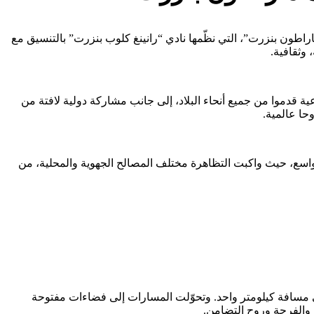
راطون بنزرت”، التي نظّمها نادي “رانينغ كلوب بنزرت” بالتنسيق مع
وثقافية.
مختلف الفئات العمرية والخلفيات الاجتماعية قدموا من جميع أنحاء البلاد، إلى جانب مشاركة دولية لافتة من
وحا عالمية.
، حيث واكبت التظاهرة مختلف المصالح الجهوية والمحلية، من
ا (5 كلم)، بالإضافة إلى سباق مخصص للأطفال على مسافة كيلومتر واحد. وتحوّلت المسارات إلى فضاءات مفتوحة
 والفرجة وروح التضامن.