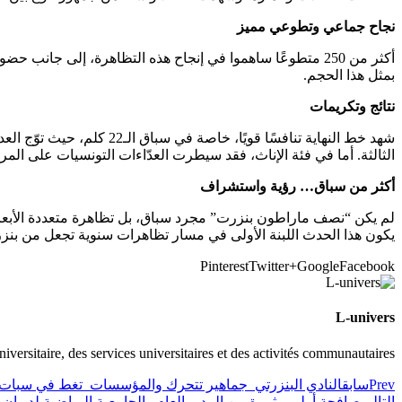
نجاح جماعي وتطوعي مميز
أكثر من 250 متطوعًا ساهموا في إنجاح هذه التظاهرة، إلى ج
بمثل هذا الحجم.
نتائج وتكريمات
شهد خط النهاية تنافسًا ق
الثالثة. أما في فئة الإناث، فقد سيطرت العدّاءات التونسيات على الم
أكثر من سباق… رؤية واستشراف
لم يكن “نصف ماراطون بنزرت” مجرد سباق، بل تظاهرة متعددة الأبعاد، ح
يكون هذا الحدث اللبنة الأولى في مسار تظاهرات سنوية تجعل من بنزر
Pinterest
Twitter
Google+
Facebook
L-univers
universitaire, des services universitaires et des activités communautaires
Prev
سابق
النادي البنزرتي جماهير تتحرك والمؤسسات تغط في سبا
التالي
مصافحة أولى مثمرة بين المدير العام والجامعية الرياضية لديوان