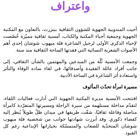
واعتراف
أحيت المندوبية الجهوية للشؤون الثقافية ببنزرت، بالتعاون مع المكتبة
الجهوية وجمعية أحباء المكتبة والكتاب، أمسية ثقافية مميّزة خُصّصت
لإحياء الذكرى الأولى لرحيل الشاعرة فلة ميهوب شوشان إحدى أهم
الأصوات الشعرية النسائية التي فقدتها الساحة الثقافية منذ سنة.
وجمعت الأمسية ثُلّة من المبدعين والمهتمين بالشأن الثقافي، إلى
جانب أفراد عائلة الفقيدة وأصدقائها، في لقاء ساده الوفاء والتأثر
واستعادة أثر الشاعرة في الساحة الأدبية.
مسيرة امرأة تحدّت المألوف
افتتحت الأمسية مديرة المكتبة الجهوية التي أدارت فعاليات اللقاء،
لتقدّم مداخلة مستلهمة من سيرة الراحلة ومسيرتها المتفرّدة كامرأة
مناضلة وفاعلة ثقافيًا، شقّت طريقها في ميدان ظلّ طويلاً يُنظر إليه
كفضاء ذكوري. وقد أبرزت شهادتها جوانب من شخصية فلة ميهوب
شوشان المتحدّية للصعاب والمتمسّكة بخياراتها الإبداعية رغم كل
القيود.