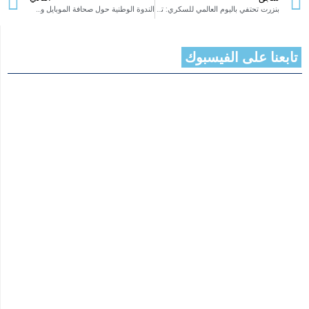
بنزرت تحتفي باليوم العالمي للسكري: تظاهرة توعوية تحت شعار “الوقاية بالرياضة والوعي الصحي… صحتك أولوية”
الندوة الوطنية حول صحافة الموبايل وصناعة المحتوى بالذكاء الاصطناعي.
تابعنا على الفيسبوك