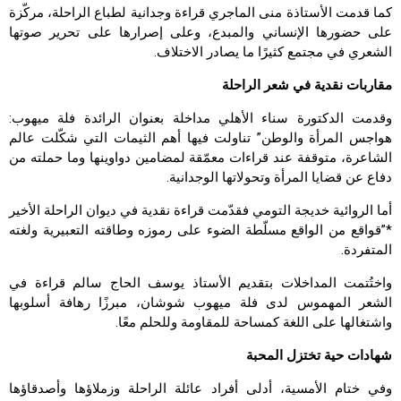
كما قدمت الأستاذة منى الماجري قراءة وجدانية لطباع الراحلة، مركّزة
على حضورها الإنساني والمبدع، وعلى إصرارها على تحرير صوتها
الشعري في مجتمع كثيرًا ما يصادر الاختلاف.
مقاربات نقدية في شعر الراحلة
وقدمت الدكتورة سناء الأهلي مداخلة بعنوان الرائدة فلة ميهوب:
هواجس المرأة والوطن” تناولت فيها أهم الثيمات التي شكّلت عالم
الشاعرة، متوقفة عند قراءات معمّقة لمضامين دواوينها وما حملته من
دفاع عن قضايا المرأة وتحولاتها الوجدانية.
أما الروائية خديجة التومي فقدّمت قراءة نقدية في ديوان الراحلة الأخير
*”قواقع من الواقع مسلّطة الضوء على رموزه وطاقته التعبيرية ولغته
المتفردة.
واختُتمت المداخلات بتقديم الأستاذ يوسف الحاج سالم قراءة في
الشعر المهموس لدى فلة ميهوب شوشان، مبرزًا رهافة أسلوبها
واشتغالها على اللغة كمساحة للمقاومة وللحلم معًا.
شهادات حية تختزل المحبة
وفي ختام الأمسية، أدلى أفراد عائلة الراحلة وزملاؤها وأصدقاؤها