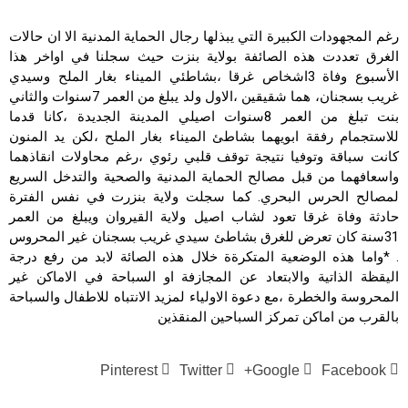
رغم المجهودات الكبيرة التي يبذلها رجال الحماية المدنية الا ان حالات
الغرق تعددت هذه الصائفة بولاية بنزت حيث سجلنا في اواخر هذا
الأسبوع وفاة 3اشخاص غرقا ،بشاطئي الميناء بغار الملح وسيدي
غريب بسجنان، هما شقيقين ،الاول ولد يبلغ من العمر 7سنوات والثاني
بنت تبلغ من العمر 8سنوات اصيلي المدينة الجديدة ،كانا قدما
للاستجمام رفقة ابويهما بشاطئ الميناء بغار الملح ،لكن يد المنون
كانت سباقة وتوفيا نتيجة توقف قلبي رئوي ،رغم محاولات انقاذهما
واسعافهما من قبل مصالح الحماية المدنية والصحية والتدخل السريع
لمصالح الحرس البحري. كما سجلت ولاية بنزرت في نفس الفترة
حادثة وفاة غرقا تعود لشاب اصيل ولاية القيروان ويبلغ من العمر
31سنة كان تعرض للغرق بشاطئ سيدي غريب بسجنان غير المحروس
. *واما هذه الوضعية المتكرةة خلال هذه الصائة لابد من رفع درجة
اليقظة الذاتية والابتعاد عن المجازفة او السباحة في الاماكن غير
المحروسة والخطرة ،مع دعوة الاولياء لمزيد الانتباه للاطفال والسباحة
بالقرب من اماكن تمركز السباحين المنقذين
Pinterest
Twitter
Google+
Facebook