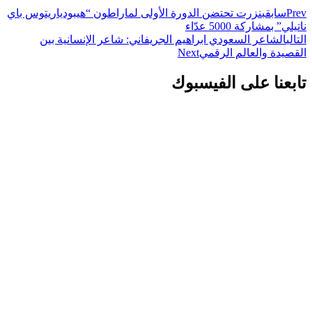
Prev
سابق
بنزرت تحتضن الدورة الأولى لماراطون “هيبودياريتوس باي
ناتيلي” بمشاركة 5000 عدّاء
التالي
الشاعر السعودي ابراهيم الجريفاني: شاعر الإنسانية بين
القصيدة والعالم الرقمي
Next
تابعنا على الفيسبوك