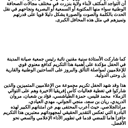
أن التواجد المكثف لأبناء ولاية بنزرت في مختلف مجالات الصحافة
الوطنية سواء منها المكتوبة أو السمعية أو البصرية ونجاحهم في نقل
الحدث بالكلمة والصوت والصورة يشكل دليلا قويا على قدرتهم
وتميزهم في مثل هذه المحافل الكبرى.
كما شاركت الأستاذة سنية مقنين نائبة رئيس جمعية صيانة المدينة
في الحفل مؤكدة على أهمية هذا التكريم كدافع معنوي قوي
للإعلاميين لمواصلة التألق والبروز على الساحتين الوطنية والقارية
بل وحتى الدولية.
هذا وقد شهد الحفل تكريم مجموعة من الإعلاميين المتميزين والذين
شاركوا في تغطية فعاليات كأس إفريقيا الاخيرة وهم على التوالي
الزملاء محمد فليس، حمزة الطياشسي، فؤاد بن شعبان، مروان
الدريدي، ريان بن سعد، منجي الجواني، مهدي العيادي،
مرادالجلاصي. حيث أعرب المحتفى بهم عن امتنانهم الكبير لهذه
البادرة التي تعكس التقدير الحقيقي لمجهوداتهم معتبرين هذا التكريم
حافزا هاما للمضي قدما في تطوير الأداء الإعلامي والسعي نحو
الأفضل.