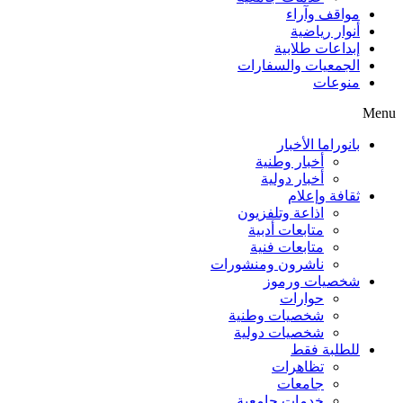
مواقف وآراء
أنوار رياضية
إبداعات طلابية
الجمعيات والسفارات
منوعات
Menu
بانوراما الأخبار
أخبار وطنية
أخبار دولية
ثقافة وإعلام
اذاعة وتلفزيون
متابعات أدبية
متابعات فنية
ناشرون ومنشورات
شخصيات ورموز
حوارات
شخصيات وطنية
شخصيات دولية
للطلبة فقط
تظاهرات
جامعات
خدمات جامعية