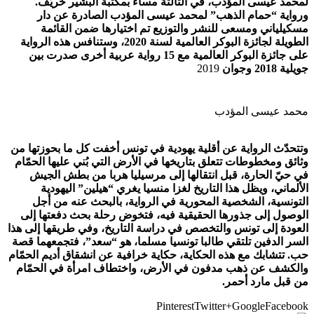
لمحمد عيسى المؤدب، في الثالثة مساء بمكتبة البشير خريّف.
ورواية “حمام الذهب” لمحمد عيسى المؤدب الصادرة عن دار
مسكيلياني ومسعى للنشر والتوزيع تم اختيارها ضمن القائمة
الطويلة لجائزة البوكر العالمية لسنة 2020، وستنافس هذه الرواية
على جائزة البوكر العالمية مع 15 رواية عربية أخرى صدرت بين
جويلية 2018 وجوان
2019
محمد عيسى المؤدب
وتتحدّث الرواية عن أقلية يهودية في تونس أخفت كل ما بحوزتها من
وثائق ومخطوطات تتعلق بتاريخها في الأرض التي بُني عليها الحمّام
في حيّ الحارة، قبل انتقالها إلى مرسيليا هربا من بطش الجيش
الألماني، ويظل هذا التاريخ لغزا منسيا يغري “هيلين” اليهودية
التونسية، الشخصية المحورية في الرواية، بالبحث عنه من أجل
الوصول إلى جذورها الحقيقية فيه، فتخوض رحلة بحث دفعتها إلى
العودة إلى تونس والتخصص في دراسة التاريخ، وفي طريقها إلى هذا
السر الدفين تلتقي طالبا تونسيا مسلما، هو “سعد”، فتجمعهما قصة
حب. تتشابك مع هذه الحكاية، حكاية خرافية عن انشقاق أديم الحمّام
والكشف عن ذهب مدفون في الأرض، واختطاف امرأة في الحمّام
من قبل مارد أحمر.
Pinterest
Twitter
Google+
Facebook