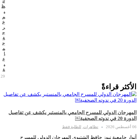
تن
ظ
ي
م
خ
ر
ج
ة
ج
م
ا
ع
ي
ة
29 يوليو 2026
الأكثر قراءةً
المهرجان الدولي للمسرح الجامعي بالمنستير يكشف عن تفاصيل
الدورة 20 في ندوته الصحفية￼
06 أغسطس 2026
تظاهرات
,
للطلبة فقط
أنوار جامعية نيوز حافظ الشتيوي المهرجان الدولي للمسرح