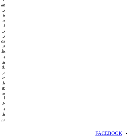
س
ر
ة
بب
ن
ز
ر
ت
تن
ظ
ي
م
خ
ر
ج
ة
ج
م
ا
ع
ي
ة
29 يوليو 2026
FACEBOOK