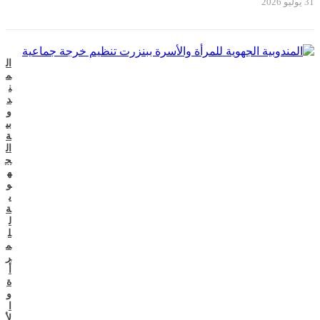
31 يوليو 2026
ال
م
ن
د
و
بي
ة
ال
ج
ه
و
ي
ة
ل
ل
م
ر
أ
ة
و
ا
لأ