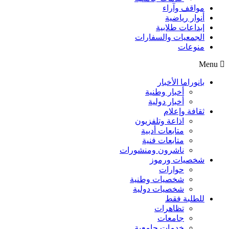
مواقف وآراء
أنوار رياضية
إبداعات طلابية
الجمعيات والسفارات
منوعات
Menu
بانوراما الأخبار
أخبار وطنية
أخبار دولية
ثقافة وإعلام
اذاعة وتلفزيون
متابعات أدبية
متابعات فنية
ناشرون ومنشورات
شخصيات ورموز
حوارات
شخصيات وطنية
شخصيات دولية
للطلبة فقط
تظاهرات
جامعات
خدمات جامعية