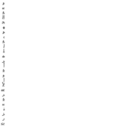
و
بي
ة
ال
ج
ه
و
ي
ة
ل
ل
م
ر
أ
ة
و
ا
لأ
س
ر
ة
بب
ن
ز
ر
ت