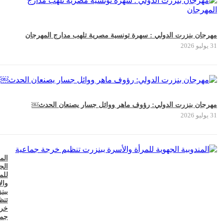
مهرجان بنزرت الدولي : سهرة تونسية مصرية تلهب مدارج المهرجان
31 يوليو 2026
مهرجان بنزرت الدولي: رؤوف ماهر ووائل جسار يصنعان الحدث￼
31 يوليو 2026
الم
الج
للم
وال
ببن
تنظ
خر
جما