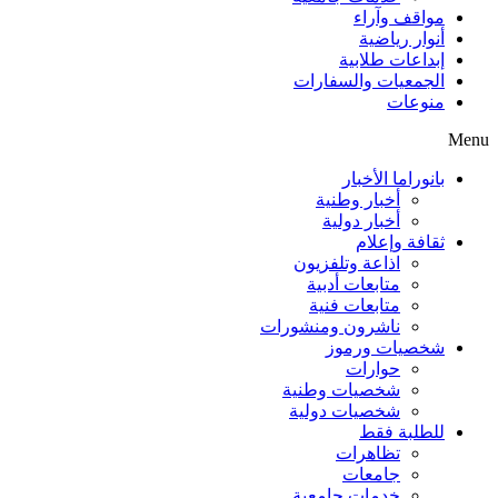
مواقف وآراء
أنوار رياضية
إبداعات طلابية
الجمعيات والسفارات
منوعات
Menu
بانوراما الأخبار
أخبار وطنية
أخبار دولية
ثقافة وإعلام
اذاعة وتلفزيون
متابعات أدبية
متابعات فنية
ناشرون ومنشورات
شخصيات ورموز
حوارات
شخصيات وطنية
شخصيات دولية
للطلبة فقط
تظاهرات
جامعات
خدمات جامعية