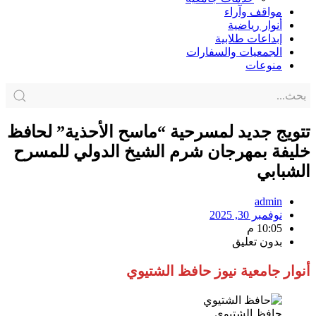
مواقف وآراء
أنوار رياضية
إبداعات طلابية
الجمعيات والسفارات
منوعات
تتويج جديد لمسرحية “ماسح الأحذية” لحافظ
خليفة بمهرجان شرم الشيخ الدولي للمسرح
الشبابي
admin
نوفمبر 30, 2025
10:05 م
بدون تعليق
أنوار جامعية نيوز حافظ الشتيوي
حافظ الشتيوي