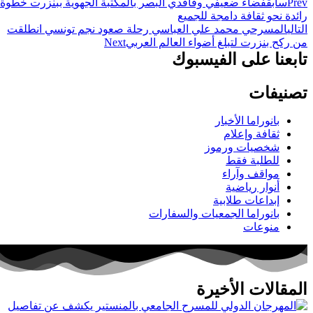
Prev
سابق
فضاء ضعيفي وفاقدي البصر بالمكتبة الجهوية ببنزرت خطوة
رائدة نحو ثقافة دامجة للجميع
التالي
المسرحي محمد علي العباسي رحلة صعود نجم تونسي انطلقت
من ركح بنزرت لتبلغ أضواء العالم العربي
Next
تابعنا على الفيسبوك
تصنيفات
بانوراما الأخبار
ثقافة وإعلام
شخصيات ورموز
للطلبة فقط
مواقف وآراء
أنوار رياضية
إبداعات طلابية
بانوراما الجمعيات والسفارات
منوعات
المقالات الأخيرة