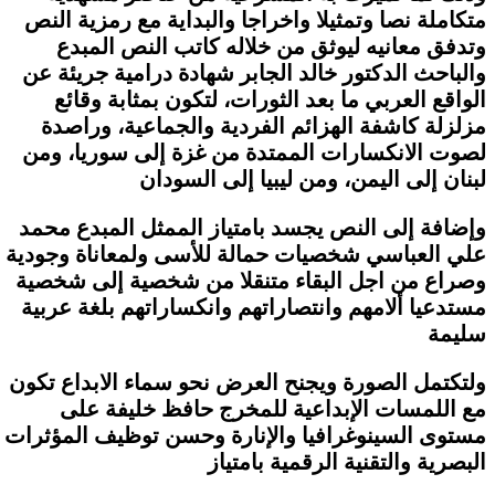
متكاملة نصا وتمثيلا واخراجا والبداية مع رمزية النص
وتدفق معانيه ليوثق من خلاله كاتب النص المبدع
والباحث الدكتور خالد الجابر شهادة درامية جريئة عن
الواقع العربي ما بعد الثورات، لتكون بمثابة وقائع
مزلزلة كاشفة الهزائم الفردية والجماعية، وراصدة
لصوت الانكسارات الممتدة من غزة إلى سوريا، ومن
لبنان إلى اليمن، ومن ليبيا إلى السودان
وإضافة إلى النص يجسد بامتياز الممثل المبدع محمد
علي العباسي شخصيات حمالة للأسى ولمعاناة وجودية
وصراع من اجل البقاء متنقلا من شخصية إلى شخصية
مستدعيا ألامهم وانتصاراتهم وانكساراتهم بلغة عربية
سليمة
ولتكتمل الصورة ويجنح العرض نحو سماء الابداع تكون
مع اللمسات الإبداعية للمخرج حافظ خليفة على
مستوى السينوغرافيا والإنارة وحسن توظيف المؤثرات
البصرية والتقنية الرقمية بامتياز