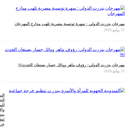
مهرجان بنزرت الدولي : سهرة تونسية مصرية تلهب مدارج المهرجان
31 يوليو 2026
مهرجان بنزرت الدولي: رؤوف ماهر ووائل جسار يصنعان الحدث￼
31 يوليو 2026
الم
الج
للم
وال
ببن
تنظ
خر