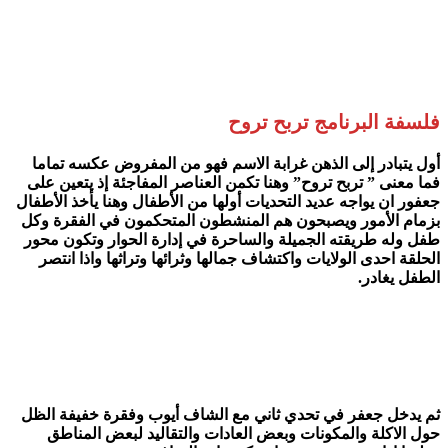
فلسفة البرنامج تربح تروح
أول يتبادر إلى الذهن غرابة الاسم فهو من المفروض عكسه تماما
فما معنى ” تربح تروح” وهنا تكمن العناصر المفاجئة إذ يتعين على
جعفور ان يواجه عديد التحديات أولها من الأطفال وهنا يأخذ الأطفال
بزمام الأمور ويصبحون هم المنشطون المتحكمون في الفقرة وكل
طفل وله طريقته الجميلة والساحرة في إدارة الحوار وتكون محور
الحلقة احدى الولايات واكتشاف جمالها وثرائها وتراثها واذا انتصر
الطفل يغادر.
ثم يدخل جعفر في تحدي ثاني مع الشاف أيوب وفقرة خفيفة الظل
حول الاكلة والمكونات وبعض العادات والتقاليد لبعض المناطق