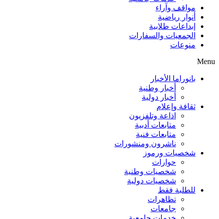
مواقف وآراء
أنوار رياضية
إبداعات طلابية
الجمعيات والسفارات
منوعات
Menu
بانوراما الأخبار
أخبار وطنية
أخبار دولية
ثقافة وإعلام
اذاعة وتلفزيون
متابعات أدبية
متابعات فنية
ناشرون ومنشورات
شخصيات ورموز
حوارات
شخصيات وطنية
شخصيات دولية
للطلبة فقط
تظاهرات
جامعات
خدمات جامعية