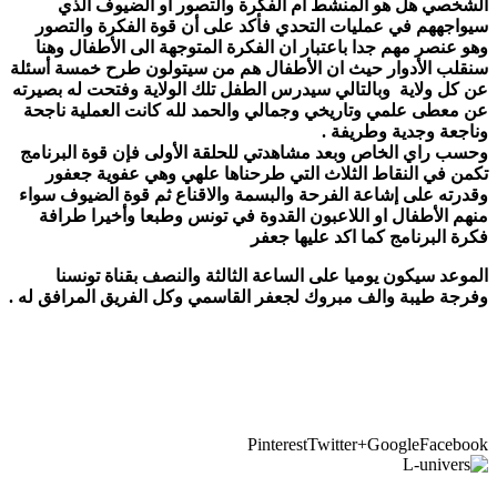
الشخصي هل هو المنشط ام الفكرة والتصور او الضيوف الذي
سيواجههم في عمليات التحدي فأكد على أن قوة الفكرة والتصور
وهو عنصر مهم جدا باعتبار ان الفكرة المتوجهة الى الأطفال وهنا
سنقلب الأدوار حيث ان الأطفال هم من سيتولون طرح خمسة أسئلة
عن كل ولاية وبالتالي سيدرس الطفل تلك الولاية وفتحت له بصيرته
عن معطى علمي وتاريخي وجمالي والحمد لله كانت العملية ناجحة
وناجعة وجدية وطريفة .
وحسب راي الخاص وبعد مشاهدتي للحلقة الأولى فإن قوة البرنامج
تكمن
في النقاط الثلاث التي طرحناها علهي وهي عفوية جعفور
وقدرته على إشاعة الفرحة والبسمة والاقناع ثم قوة الضيوف سواء
منهم الأطفال او اللاعبون القدوة في تونس وطبعا وأخيرا طرافة
فكرة البرنامج كما اكد عليها جعفر
الموعد سيكون يوميا على الساعة الثالثة والنصف بقناة تونسنا
وفرجة طيبة والف مبروك لجعفر القاسمي وكل الفريق المرافق له .
Pinterest
Twitter
Google+
Facebook