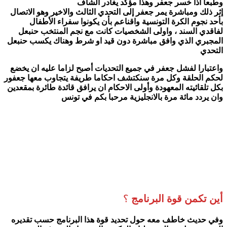
وطبعا اذا خسر جعفر وهذا مؤكد يغادر الشاف
إثر ذلك ومباشرة يمر جعفر إلى التحدي الثالث والاخير وهو الاتصال
بأحد نجوم الكرة التونسية واقناعم بأن يكونوا سفراء الأطفال
لفاقدي السند ، واولى الشخصيات كانت مع نجم المنتخب حنبعل
المجبري الذي وافق مباشرة دون قيد او شرط وهناك يكسب حنبعل
التحدي
واعتبارا لفشل جعفر في جميع التحديات أصبح لزاما عليه ان يخضع
لحكم الحلقة وكل مرة سنكتشف احكاما طريفة يتجاوب معها جعفور
بكل تلقائيته المعهودة
وأولى الاحكام ان يرافق قائدة طائرة بمقعدين
وان يردد مائة مرة بالانجليزية مرحبا بكم في تونس
أين تكمن قوة البرنامج
؟
وفي حديث خاطف معه حول تحديد قوة هذا البرنامج حسب تقديره