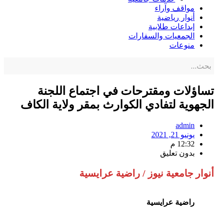
مواقف وآراء
أنوار رياضية
إبداعات طلابية
الجمعيات والسفارات
منوعات
تساؤلات ومقترحات في اجتماع اللجنة
الجهوية لتفادي الكوارث بمقر ولاية الكاف
admin
يونيو 21, 2021
12:32 م
بدون تعليق
أنوار جامعية نيوز / راضية عرايسية
راضية عرايسية