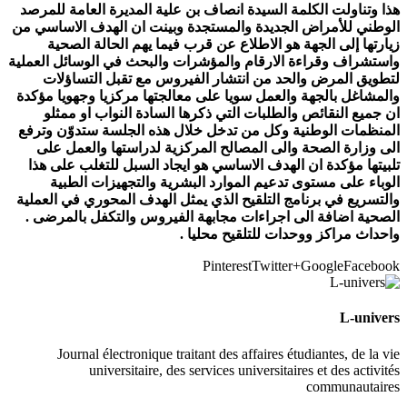
هذا وتناولت الكلمة السيدة انصاف بن علية المديرة العامة للمرصد
الوطني للأمراض الجديدة والمستجدة وبينت ان الهدف الاساسي من
زيارتها إلى الجهة هو الاطلاع عن قرب فيما يهم الحالة الصحية
واستشراف وقراءة الارقام والمؤشرات والبحث في الوسائل العملية
لتطويق المرض والحد من انتشار الفيروس مع تقبل التساؤلات
والمشاغل بالجهة والعمل سويا على معالجتها مركزيا وجهويا مؤكدة
ان جميع النقائص والطلبات التي ذكرها السادة النواب او ممثلو
المنظمات الوطنية وكل من تدخل خلال هذه الجلسة ستدوّن وترفع
الى وزارة الصحة والى المصالح المركزية لدراستها والعمل على
تلبيتها مؤكدة ان الهدف الاساسي هو ايجاد السبل للتغلب على هذا
الوباء على مستوى تدعيم الموارد البشرية والتجهيزات الطبية
والتسريع في برنامج التلقيح الذي يمثل الهدف المحوري في العملية
الصحية اضافة الى اجراءات مجابهة الفيروس والتكفل بالمرضى .
واحداث مراكز ووحدات للتلقيح محليا .
Pinterest
Twitter
Google+
Facebook
L-univers
Journal électronique traitant des affaires étudiantes, de la vie
universitaire, des services universitaires et des activités
communautaires