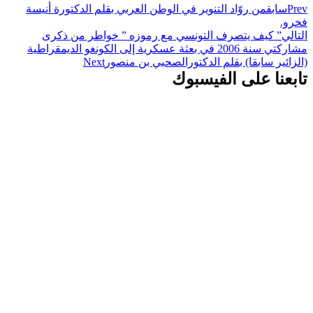
Prev
سابق
من روّاد التنوير في الوطن العربي بقلم الدكتورة أنيسة
فخرو.
التالي
” كيف يتصرف التونسي مع رموزه ” خواطر من ذكرى
مشاركتي سنة 2006 في بعثة عسكرية إلى الكونغو الديمقراطية
(الزائير سابقا) بقلم الدكتورالصحبي بن منصور
Next
تابعنا على الفيسبوك