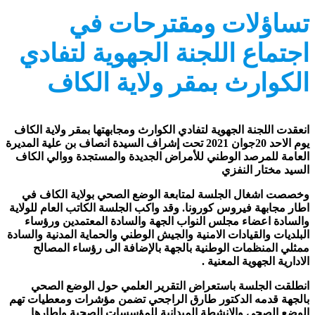
تساؤلات ومقترحات في
اجتماع اللجنة الجهوية لتفادي
الكوارث بمقر ولاية الكاف
انعقدت اللجنة الجهوية لتفادي الكوارث ومجابهتها بمقر ولاية الكاف
يوم الاحد 20جوان 2021 تحت إشراف السيدة انصاف بن علية المديرة
العامة للمرصد الوطني للأمراض الجديدة والمستجدة ووالي الكاف
السيد مختار النفزي
وخصصت اشغال الجلسة لمتابعة الوضع الصحي بولاية الكاف في
اطار مجابهة فيروس كورونا. وقد واكب الجلسة الكاتب العام للولاية
والسادة اعضاء مجلس النواب الجهة والسادة المعتمدين ورؤساء
البلديات والقيادات الامنية والجيش الوطني والحماية المدنية والسادة
ممثلي المنظمات الوطنية بالجهة بالإضافة الى رؤساء المصالح
الادارية الجهوية المعنية .
انطلقت الجلسة باستعراض التقرير العلمي حول الوضع الصحي
بالجهة قدمه الدكتور طارق الراجحي تضمن مؤشرات ومعطيات تهم
الوضع الصحي والانشطة الميدانية للمؤسسات الصحية واطارها