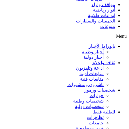
مواقف وآراء
أنوار رياضية
إبداعات طلابية
الجمعيات والسفارات
منوعات
Menu
بانوراما الأخبار
أخبار وطنية
أخبار دولية
ثقافة وإعلام
اذاعة وتلفزيون
متابعات أدبية
متابعات فنية
ناشرون ومنشورات
شخصيات ورموز
حوارات
شخصيات وطنية
شخصيات دولية
للطلبة فقط
تظاهرات
جامعات
خدمات جامعية