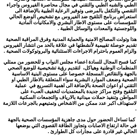
الطبي والشبه الطبي والتقني في مجال محاصرة الفيروس واجراء
التقصي والتكفل بالمرضى وتوفير الرعاية الطبية بالإضافة الى
استعراض برنامج التلقيح ضد الفيروس مع تشخيص الوضع الحالي
للمؤسسات على مستوى الاطار البشري والامكانيات المادية
واللوجستية والمعدات والوسائل الطبية .
هذا وتولت المصالح الامنية والحماية المدنية وفرق المراقبة الصحية
تقديم حوصلة تقييمية لأنشطتها في علاقة بالحد من انتشار الفيروس
والزام العموم باحترام الاجراءات الاستثنائية والبروتوكولات الصحية .
كما فسح المجال للسادة اعضاء مجلس النواب و للحضور من ممثلي
المنظمات الوطنية وهياكل، لتقديم رؤية تشخيصية للوضع الصحي
بالجهة والنقائص المسجلة خصوصا على مستوى البنية الاساسية
الصحية وضعف الموارد البشرية سواء المتعلقة بالاطار الطبي او
التقني او اعوان الصحة بالإضافة الى اهمية التسريع في عملية
التلقيح وفتح مراكز جديدة بالمعتمديات لتخفيف العبء على
المواطن وتنفيذ حملات ميدانية بالارياف والتجمعات السكنية
لاستهداف اكبر عدد ممكن من الاشخاص وتمتيعهم بالجرعات اللازمة
.
كما تساءل الحضور حول مدى جاهزية المؤسسات الصحية بالجهة
في حالة ارتفاع الاصابات وتجاوز الطاقة القصوى التي بوضعها
الحالي غير قادرة على مجارات كل الطوارئ .