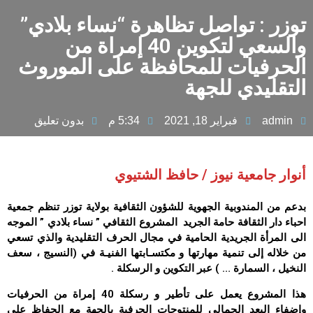
توزر : تواصل تظاهرة “نساء بلادي”
والسعي لتكوين 40 إمراة من
الحرفيات للمحافظة على الموروث
التقليدي للجهة
admin
فبراير 18, 2021
5:34 م
بدون تعليق
أنوار جامعية نيوز / حافظ الشتيوي
بدعم من المندوبية الجهوية للشؤون الثقافية بولاية توزر تنظم جمعية
احباء دار الثقافة حامة الجريد المشروع الثقافي ” نساء بلادي ” الموجه
الى المرأة الجريدية الحامية في مجال الحرف التقليدية والذي تسعي
من خلاله إلى تنمية مهارتها و مكتسـابتها الفنيـة في (النسيج ، سعف
النخيل ، السمارة … ) عبر التكوين و الرسكلة .
هذا المشروع يعمل على تأطير و رسكلة 40 إمراة من الحرفيات
وإضفاء البعد الجمالى للمنتوجات الحرفية بالجهة مع الحفاظ على