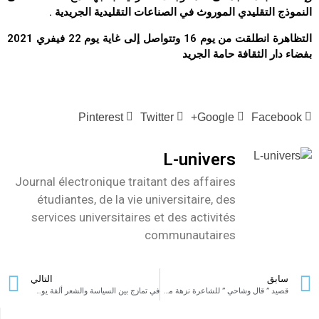
النموذج التقليدي الموروث في الصناعات التقليدية الجريدية .
التظاهرة انطلقت من يوم 16 وتتواصل إلى غاية يوم 22 فيفري 2021
بفضاء دار الثقافة حامة الجريد
Pinterest
Twitter
Google+
Facebook
L-univers
Journal électronique traitant des affaires
étudiantes, de la vie universitaire, des
services universitaires et des activités
communautaires
سابق
التالي
قصيد ” قال وشاحي ” للشاعرة نزهة محمد المانع.
في تمازج بين السياسة والشعر ألفة يوسف تقدم مجموعة ” محسن مرزوق” الشعرية “جنازة مشمسة” الجمعة 19 فيفري 2021 بسوسة في إهداء لروح الشهيد شكري بلعيد