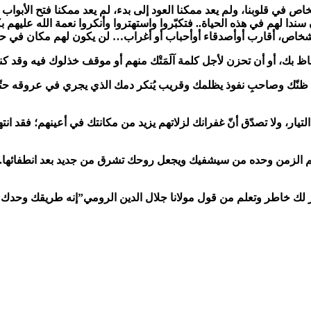
أشخاص في قلوبنا، ولم يعد ممكنا العود إلى بدء، لم يعد ممكنا فتح الأبو
 سندا لهم في هذه الحياة.. فتكبّروا واستهتروا وأنكروا نعمة الله عليهم ب
ء الأشخاص، أقارب أوأصدقاء أوأحباب أو أغراب… لن يكون لهم مكان في حي
فاظ بك، أو أن تحزن لأجل كلمة آلَمَتْك منهم أو موقف خذلوك فيه وقد
ِّب ظنّك وصاحبِ نفوذ يظلمك وقريب يُنكر دمك الذي يجري في عروقه حتّ
تيار، ولا تصدّق أنّ غفرانك لزلاتهم يزيد من مكانتك في أعينهم؛ فقد ان
عم الزمن وحده من سيشفيك ويجعل روحك تشرق من جديد بعد انطفائها.. 
 يكسر لك خاطر وتعلم من قول مولانا جلال الدين الرومي”إنه طريقك وحد