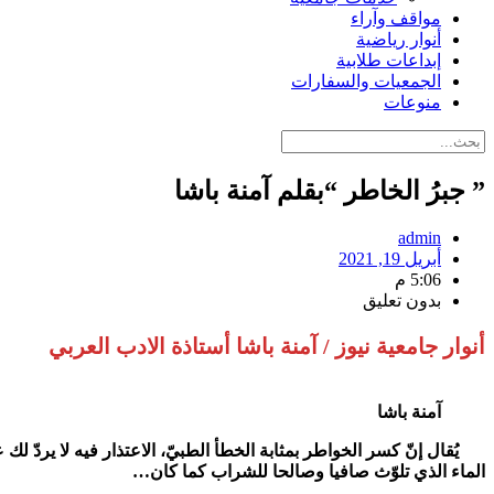
مواقف وآراء
أنوار رياضية
إبداعات طلابية
الجمعيات والسفارات
منوعات
” جبرُ الخاطر “بقلم آمنة باشا
admin
أبريل 19, 2021
5:06 م
بدون تعليق
أنوار جامعية نيوز / آمنة باشا أستاذة الادب العربي
آمنة باشا
يُقال إنّ كسر الخواطر بمثابة الخطأ الطبيّ، الاعتذار فيه لا يردّ 
الماء الذي تلوّث صافيا وصالحا للشراب كما كان…