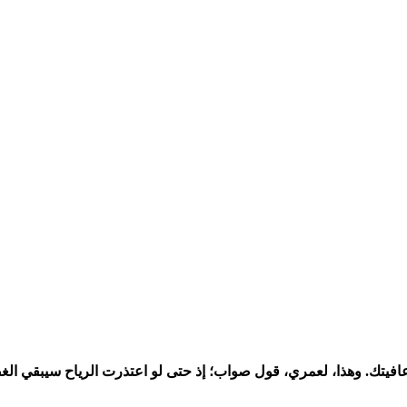
لك عافيتك. وهذا، لعمري، قول صواب؛ إذ حتى لو اعتذرت الرياح سيبقي ا