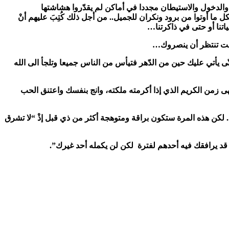
اب والدخول والاستيطان مجددا في أماكن لم يقدّروا هشاشتها
كل ما أوتوا من برود ونكران للجميل.. من أجل ذلك كُتِبَ عليهم أنْ
اتنا أو حتى في ذاكرتنا…
 كنت تنتظر أن ينصروك…
ى يأتي عليك حين من الدّهر فتيأس من الناس جميعا وتلجأ الى الله
تهى زمن الكريم الذي إذا أكرمته ملكته، وانج بنفسك واعتنق الحب
لكن هذه المرة ستكون براقة ومتوهجة أكثر من ذي قبل إذْ “لا تشرق
ك قد يرافقك فيه أحدهم لفترة لكن لن يكمله أحد غيرك”.