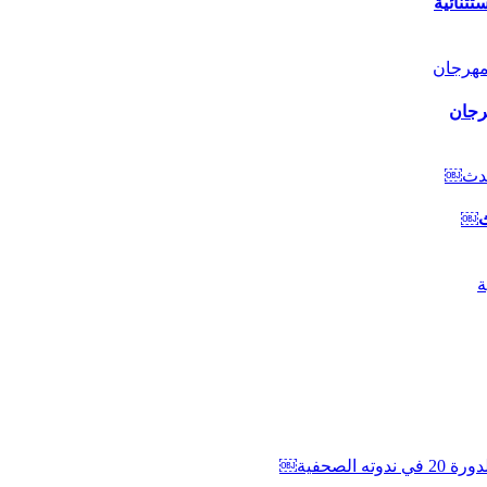
ثنائية
رجان
دث￼