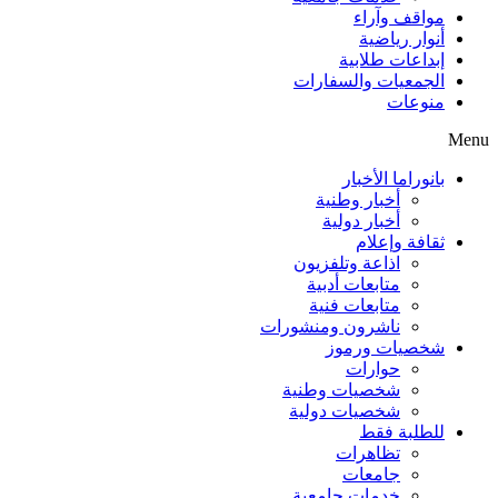
مواقف وآراء
أنوار رياضية
إبداعات طلابية
الجمعيات والسفارات
منوعات
Menu
بانوراما الأخبار
أخبار وطنية
أخبار دولية
ثقافة وإعلام
اذاعة وتلفزيون
متابعات أدبية
متابعات فنية
ناشرون ومنشورات
شخصيات ورموز
حوارات
شخصيات وطنية
شخصيات دولية
للطلبة فقط
تظاهرات
جامعات
خدمات جامعية