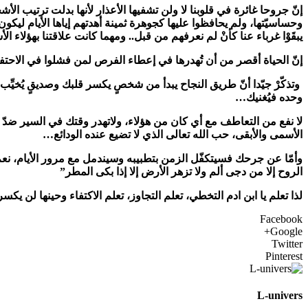
إنّ جروحا غائرة في قلوبنا لا ولن تشفيها الأعذار لأنها بدلت ترتيب ال
وحساسيّتها، ولم يحافظوا عليها كجوهرة ثمينة أهدتهم إياها الأيام ليكون
يبقَوْا غرباء عنا كأنْ لم نعرفهم من قبل.. ومهما كانت علاقتنا بهؤلا
إنّ الحياة أقصر من أن تُهدرها في إعطاء الفرص لمن فشلوا في الاحت
وتذكّرْ جيّدا أنّ طريق النجاح يبدأ من شخصٍ يكسر قلبك وصديقٍ يُخي
وحده فيُغنيك…
لا نفع من التعاطف مع أي كان من هؤلاء، ولاتهدر وقتك في السير ضدّ ال
الأسمى والأبقى، حب الله تعالى الذي لا تضيع عنده الودائع…
وأمّا عن جرحك فسيتكفّل الزمن بتطبيبه وسيندمل مع مرور الأيام، ن
الروح إلا من دجى ألم ولا تزهر الأرض إلا إذا بكى المطر”
لذا تعلم يا ابن ادم التخطي، تعلم التجاوز، تعلم الاكتفاء وحينها لن
Facebook
Google+
Twitter
Pinterest
L-univers