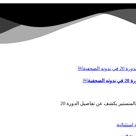
ية￼
المنستير يكشف عن تفاصيل الدورة 20