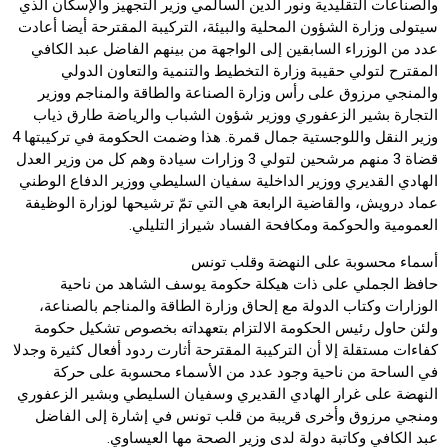
والصناعات التقليدية ونور الدين السالمي وزير التجهيز والإسكان الذي
سيتولى وزارة الشؤون المحلية والبيئة، التركيبة المقترحة أيضا أعادت
عدد من الوزراء السابقين إلى الواجهة من بينهم الفاضل عبد الكافي
المقترح لتولي حقيبة وزارة التخطيط والتنمية والتعاون الدولي
والمنجي مرزوق على رأس وزارة الصناعة والطاقة والمناجم ووزير
التجارة بشير الزعفوري ووزير شؤون الشباب والرياضة طارق ذياب
وزير النقل واللوجستية جمال قمرة. هذا وضمت الحكومة في تركيبتها 4
قضاة 3 منهم مرشحين لتولي 3 وزارات سيادة وهم كل من وزير العدل
الهادي القديري ووزير الداخلية سفيان السليطي ووزير الدفاع الوطني
عماد درويش، والقاضية الرابعة هي التي تمّ ترشيحها لوزارة الوظيفة
العمومية والحوكمة ومكافحة الفساد شيراز التليلي.
أسماء محسوبة على النهضة وقلب تونس
حافظ الجملي على ذات هيكلة حكومة يوسف الشاهد من ناحية
الوزارات وكتاب الدولة مع إلحاق وزارة الطاقة والمناجم بالصناعة،
ولئن حاول رئيس الحكومة الالتزام بتعهداته بخصوص تشكيل حكومة
كفاءات مستقلة إلا أن التركيبة المقترحة أثارت ردود أفعال كثيرة وجدلا
في الساحة من ناحية وجود عدد من الأسماء محسوبة على حركة
النهضة على غرار الهادي القديري وسفيان السليطي وبشير الزعفوري
ومنجي مرزوق وأخرى قريبة من قلب تونس في إشارة إلى الفاضل
عبد الكافي وكاتبة دولة لدى وزير الصحة مها العيساوي.