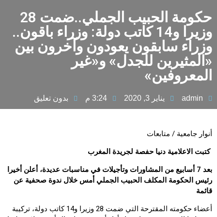
حكومة الحبيب الجملي..ضمت 28
وزيرا و14 كاتب دولة: وزراء باقون..
وزراء سابقون يعودون وآخرون بين
«المثيرين للجدل» و«غير
المعروفين»
admin
يناير 3, 2020
3:24 م
بدون تعليق
أنوار جامعية / متابعات
كتبت الاعلامية دنيا حفصة لجريدة المغرب
بعد 7 أسابيع من المشاورات وتأجيلات في مناسبات عديدة، أعلن أخيرا
رئيس الحكومة المكلف الحبيب الجملي أمس خلال ندوة صحفية عن
قائمة
أعضاء حكومته المقترحة التي ضمت 28 وزيرا و14 كاتب دولة، تركيبة