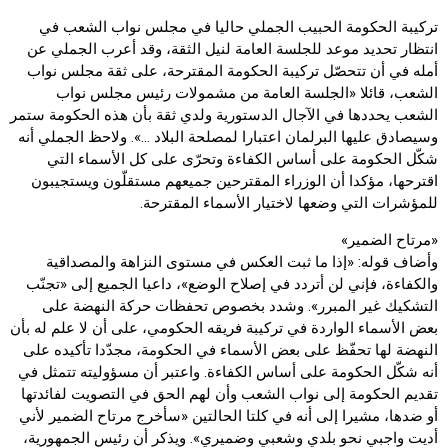
تركيبة الحكومة الحبيب الجملي حاليا في مجلس نواب الشعب في
انتظار تحديد موعد للجلسة العامة لنيل الثقة، وقد أعرب الجملي عن
أمله في أن تتحصّل تركيبة الحكومة المقترحة، على ثقة مجلس نواب
الشعب، قائلا «الجلسة العامة من مشمولات رئيس مجلس نواب
الشعب يحددها في الآجال الدستورية ولدي ثقة بأن هذه الحكومة ستمر
وسيصادق عليها البرلمان اعتبارا لمصلحة البلاد …». ولاحظ الجملي أنه
شكّل الحكومة على أساس الكفاءة وتحرّى على كل الأسماء التي
اقترحها، مؤكدا أن الوزراء المقترحين جميعهم مستقلّون ويستجيبون
للمؤشرات التي وضعها لاختيار الأسماء المقترحة.
«مرتاح الضمير»
وأضاف قوله: «إذا ما ثبت العكس في مستوى النزاهة والمصداقية
والكفاءة، فإني لن أتردد في إصلاح الوضع»، داعيا الجميع إلى «تجنّب
التشكيك غير المبرر». وشدد بخصوص تحفظات حركة النهضة على
بعض الأسماء الواردة في تركيبة فريقه الحكومي، على أن لا علم له بأن
النهضة لها تحفّظ على بعض الأسماء في الحكومة، مجدّدا تأكيده على
أنه شكّل الحكومة على أساس الكفاءة. واعتبر أن مسؤوليته تتمثل في
تقديم الحكومة إلى نواب الشعب وأن لهم الحق في التصويت لفائدتها
أو ضدها، مشيرا إلى أنه في كلتا الحالتين «سأخرج مرتاح الضمير لأني
أديت واجبي نحو بلدي وشعبي وضميري». ويذكر أن رئيس الجمهورية،