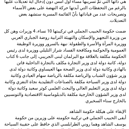
هي ذاتها التي تمّ تسريبها مساء أول أمس دون إدخال أية تعديلات عليها
بالرغم من التحفظات التي أبدتها حركة النهضة على بعض الأسماء
وتصريحات عدد من قياداتها بأنّ القائمة المسربة ستشهد بعض
التعديلات.
ضمت حكومة الحبيب الجملي في تركيبتها 10 نساء، 4 وزيرات وهن كل
من وزيرة التجهيز والإسكان والتهيئة الترابية روضة الجباري العربي
ووزيرة المرأة والأسرة والطفولة: نبهة بالسرور ووزيرة الوظيفة
العمومية والحوكمة ومكافحة الفساد شراز التليلي ووزيرة لدى رئيس
الحكومة مكلفة بالعلاقة مع البرلمان لبنى الجريبي، إلى جانب 6 كتاب
دولة، كاتبة دولة لدى وزير التجارة مكلف بالتجارة الداخلية فاتن
بالهادي وكاتبة دولة لدى وزير الصحة مها العيساوي وكاتبة دولة لدى
وزير شؤون الشباب والرياضة مكلفة بالرياضة سهام العيادي وكاتبة
دولة لدى وزير السياحة مكلفة بالصناعات التقليدية نجاة النفزي وكاتبة
دولة لدى وزير التعليم العالي والبحث العلمي كوثر سعيد وكاتبة دولة
لدى وزير الشؤون الخارجية مكلفة بالدبلوماسية الاقتصادية والتونسيين
بالخارج سناء السخيري.
الإبقاء على هيكلة حكومة الشاهد
أبقى الحبيب الجملي في تركيبة حكومته على وزيرين من حكومة
يوسف الشاهد وهما روني الطرابلسي الذي حافظ على حقيبة السياحة