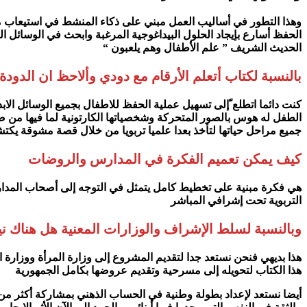
وهذا التطور في أساليب العمل مبني على ذكاء المنشط في استيعاب ملك
الحفظ أسارع بإيجاد الحلول البيداغوجية المرغبة وابحث في الوسائل الت
الحديث الشريف ” علم الأطفال وهم يلعبون “
بالنسبة لكتاب أتعلم الأرقام مع دودي وألاحظ ان الدو
كنت دائما اتطلع ّإلى تسهيل عملية الحفظ للاطفال بجميع الوسائل الاب
الطفل له هوس بالصور المتحركة وشخصياتها الكارتونية لما فيها من
جميع مراحل حياتها لتأخذ بعدا علميا تربويا من خلال قصة مشوقة يكت
كيف يمكن تعميم الفكرة في المدارس والروضات
هي فكرة مبنية على تخطيط كامل يتمثل في التوجه إلى أصحاب المدارس 
التربوية تحت إشرافي المباشر
وبالنسبة لسلط الإشراف والوزارات المعنية هل هناك ن
هذا بديهي فنحن نستعد جدا لتقديم المشروع إلى وزارة المرأة ووزارة ا
هذا الكتاب لتحويله إلى مسرحية وتقديم عروضها بكامل الجمهورية