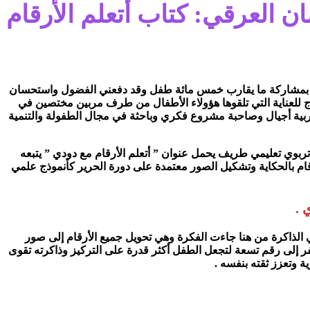
ان العرقي: كتاب أتعلم الأرقام
أطفال بمشاركة ما يقارب خمس مائة طفل وقد دفعني الفضول واستحسان
ة جدا باكتشاف هذا الحضور الكبير والاستعدادات الفكرية الذهنية للأطفال من5 إلى 10 سنوات وهو نتاج للعناية التي تلقوها هؤولاء الأطفال من طرف مربين مختصين في
مربية أجيال وصاحبة مشروع فكري وباحثة في مجال الطفولة والتنمية
صدار كتاب تربوي تعليمي طريف يحمل عنوان ” أتعلم الأرقام مع دودي ” يتبعه
ام بالحكاية وتشكيل الصور معتمدة على دورة الحرير كأنموذج علمي
 .
الذاكرة من هنا جاءت الفكرة وهي تحويل جميع الأرقام إلى صور
ر إلى رقم تسعة لتجعل الطفل أكثر قدرة على التركيز وذاكرته تقوى
ة وتعزز ثقته بنفسه .