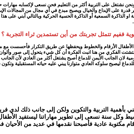
 نشتغل على التربية أكثر من التعليم فحن نسعى لإكسابه مهارات حياتية
ر قدرة على الإبداع والخيال ويصبح مبدع في أي مجال من المجالات الإب
 الذاكرة السمعية أو الذاكرة الحسية الحركية وبالتالي أبني على هذا 
ا.
 ففيم تتمثل تجربتك من أين تستمدين ثراء التجربة ؟
ليم الأطفال الأرقام والخطوط ويحفظها عن طريق التكرار فأحسست مع مر
والتشتت الفكري من هنا انبت الفكرة أن كل شيء يتحول إلى صور وألوان 
مية لان الجانب الأيمن للدماغ أصبح يشتغل أكثر من العادي لأن الجانب
 للدماغ ليصبح سلوكه العادي متوازنا يبني عليه حياته المستقبلية وتكون
مني بأهمية التربية والتكوين ولكن إلى جانب ذلك لدي ف
لتنشيط وكل سنة نسعى إلى تطوير مهاراتنا ليستفيد الأطف
قام مكتوبة عادية فأصبحنا نقدمها في عديد من الأحيا