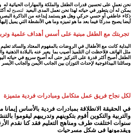
نحن نعمل على تحسين قدرات الطفل والملكة والمهارات الحياتية له ونحن
يمكن له أن يتطور في حياته لهذا نحن نعمل المدى البعيد
لتصبح
له أكث
ذكاء عاطفي أو حسي حركي وهل هو يستمد إبداعه من الذاكرة البصرية او
أيضا يصبح مدركا فيما بعد ما هو تميزه وما هي الأنشطة التي يميل إليه
تجربتك مع الطفل مبنية على أسس أهداف علمية وتربوية
البداية كانت مع الأطفال في الروضات بالمفهوم المعتاد والسائد تع
مثل الهاتف فلاحظت ان التلميذ أصيب بما يعبر عنه بالبلادة الذهنية 
الطفل أصبح أكثر قدرة على التركيز حتى أنه أصبح سريع في حياته اليو
وسائلنا البيداغوجية لإحداث التوزان بين الجانب الأيمن والجانب الأيسر
لكل نجاح فريق عمل متكامل ومبادرات فردية متميزة
في الحقيقة الانطلاقة بمبادرات فردية بالأساس إيمانا 
والتربية والتكوين أقوم بتكوينهم وتدريبهم ليقوموا با
سنوات اختلفت طرف ومناهج التعليم فقد كنا نقدم الأر
ويقدمونها في شكل مسرحيات