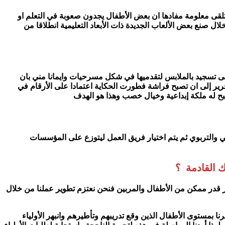
تلقى معلومة مفادها ان بعض الأطفال يجدون صعوبة في التعلم او
ال صنع بعض الألعاب الجديدة ذات الأبعاد التعليمية انطلاقا من
 إلى تسجيد بالملابس لتقدميها في شكل مسرحيات وايمانا مني بان
ير إلى ان تصبح فراشة فطورت الحكاية اعتمادا على الأرقام في
صبح له ملكة إبداعية وخيال خصب وهذا هو الهدف
ي والتربوي ثم يتم اختيار فريق العمل ليتوزع على المؤسسات
عك القادمة ؟
اكبر قدر ممكن من الأطفال والمربين فنحن نعتزم تطوير عملنا من خلال
وطنية في الحساب الذهني بمشاركة أكثر من 500 طفل وهي تجربة ثانية بعد نجاح التجربة الأولى سنة 2019 حيث انبهرنا بمستوى الأطفال الذين وقع تدريبهم وتأطيرهم وانبهر الأولياء