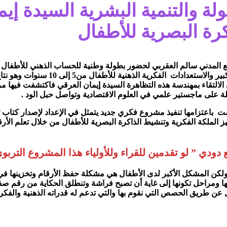
ة والتنمية البشرية السيدة إيم
رة البصرية للأطفال
 المجتمع المدني سالم العقربي لحضور بطولة وطنية للحساب الذهني لل
الفكرة للاكتشاف وكانت المفاجئة جميل
الالتقاء بمهندسة هذه التظاهرة السيدة إيمان العرقي فاكتشفت فيها 
ة على ماجستير علمي في العلوم الاقتصادية وتواصل حبل الود .
السيدة ايمان العرقي علمت باعتزامها تنفيذ مشروع فكري جديد يتمثل في الإعداد لإ
لملكة الفكرية وتنشيط الذاكرة البصرية للأطفال من خلال تعلم الأرق
 دودي ” لو تقدمين للقراء وللأولياء هذا المشروع التربوي
كن المشكل الأكبر لدى الأطفال هي مشكلة حفظ الأرقام وتخزينها في 
ها ومراحل تكونها إلى غاية أن تصبح فراشة وتنطلق الحكاية من رقم صف
 عن طريق الحصص التي نقوم بها والتي تدعم له قدراته الذهنية والفكري