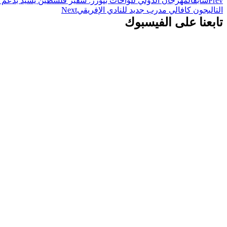
Prev
سابق
المهرجان الدولي للواحات بتوزر: سفير فلسطين يشيد بدعم 
التالي
جون كافالي مدرب جديد للنادي الإفريقي
Next
تابعنا على الفيسبوك