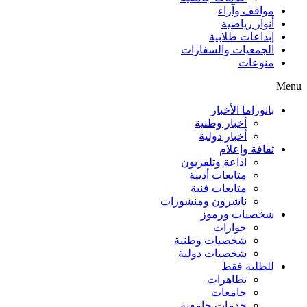
مواقف وآراء
أنوار رياضية
إبداعات طلابية
الجمعيات والسفارات
منوعات
Menu
بانوراما الأخبار
أخبار وطنية
أخبار دولية
ثقافة وإعلام
اذاعة وتلفزيون
متابعات أدبية
متابعات فنية
ناشرون ومنشورات
شخصيات ورموز
حوارات
شخصيات وطنية
شخصيات دولية
للطلبة فقط
تظاهرات
جامعات
خدمات جامعية