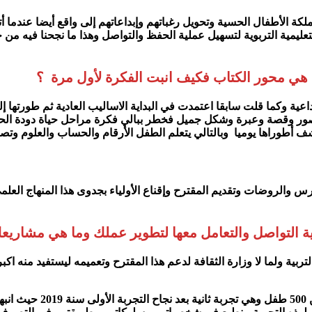
ة الأطفال الحسية وتحويل رغباتهم وإبداعاتهم إلى واقع أيضا عندما أ
عليمية التربوية لتسهيل عملية الحفظ والتواصل وهذا ما نجحنا فيه من خل
دة هي محور الكتاب فكيف انبت الفكرة لأول مرة ؟
داعية وكما قلت سابقا اعتمدت في البداية الاساليب العادية ثم طورتها
 صور وقصة وعبرة وشكل جميل فخطر ببالي فكرة مراحل حياة دودة الحر
شف أطوراها يوميا وبالتالي يتعلم الطفل الأرقام والحساب والعلوم وت
والروضات وتقديم المقترح وإقناع الأولياء بجدوى هذا المنهاج العلم
ية التواصل والتعامل معها لتطوير عملك وما هي مشاري
لتربية ولما لا وزارة الثقافة لدعم هذا المقترح وتعميمه ليستفيد منه 
أيضا نستعد لإعداد بطولة 