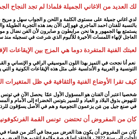
لك العديد من الاغاني الجميلة فلماذا لم تجد النجاح ال
لدي اغاني جميلة على مستوى الكلمة و اللحن و الجواب سهل و مريح عندما
بالنسبة للفنان احمد الماجري فهو إلى الآن بعد هذه التجربة الطويلة وا
يستمتع بها الجمهور و ها نحن مرابطون و صابرون لأن الفن نضال و موا
العاجل لإنهاء اللمسات الأخيرة للألبوم الذي شرعت في تسجيله منذ سنت
لعبتك الفنية المتفردة دوما هي المزج بين الإيقاعات ا
نعم أنا نجحت في التميز بهذا اللون الموسيقي الراقي و الإنساني و القر
التونسية و العربية و الأندلسية على مثل هذه الإيقاعات الكونية و التي يتق
كيف تقرا الأوضاع الفنية والثقافية في ظل المتغيرات الت
شخصيا اعتبر أن الفنان هو المسؤول الأول عمّا يحصل الآن في تونس 
للنهوض بذوق البلاد و العباد و للسير بتونس الخضراء إلى الأمام و ا
في صنع جيل مِن مَن يزعمون النجومية و هم في الأصل يسوّقون للرذال
كان من المفروض أن تحتضن تونس القمة الفرنكوفونية
كان من المفروض أن يكون هذا العرض مبرمجا في أكثر من فضاء في القمة
تأجلت إلى سنة 2022 ، فأعتقد انها فرصة ملائمة لتق