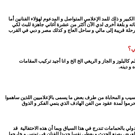
بير و ذلك للمد الإعلامي المتواصل و المدعوم لهؤلاء الفنانين أما
داعاته و بلغة أخرى لدي الآن أكثر من عشرة أغاني جاهزة للبث لكي
ي رحلة قريبة إلى مالي و ساحل العاج و كذلك مصر و دبي في القرب
ي؟
البلوز و الجاز و الريغي الخ الخ و انا أجيد تركيب المقامات
 و دينه.
التسيب و المحاباة من طرف بعض ما يسمى بالإعلاميين اللذين ساهموا
رموا لمدة عقود من الفن الهادف الذي ينمي الفكر و الذوق
لي بالحمامات تندرج في هذا السياق وبما أن هذه الاحتفالية قد
عل هذا العرض يصنع الحدث و يعطي نفسا جديدا للفنان في تونس و خارجها