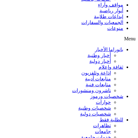
مواقف وآراء
أنوار رياضية
إبداعات طلابية
الجمعيات والسفارات
منوعات
Menu
بانوراما الأخبار
أخبار وطنية
أخبار دولية
ثقافة وإعلام
اذاعة وتلفزيون
متابعات أدبية
متابعات فنية
ناشرون ومنشورات
شخصيات ورموز
حوارات
شخصيات وطنية
شخصيات دولية
للطلبة فقط
تظاهرات
جامعات
خدمات جامعية