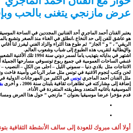
حوار مع الفنان أحمد الماجري
عرض مازنجي يتغنى بالحب وبإف
يعتبر الفنان أحمد الماجري أحد الفنانين المجددين في الساحة الموسيقية
هو عاشق للفن إلى حد النخاع ،انطلق في الغناء منذ الصغر وتشبع بالمو
الريقي” ، ” و ” الجاز” ثم طوع هذا الثراء والزاد الفني ليفرز لنا أغان
والإيطالية لتقريب هذه الطبوع إلى شباب وشعوب العالم.
اشتهر في بداياته بتهذيب 
غنىفي الساحات العمومية في جميع ربوع تونسوفي مسارحها الجميلة أغا
الانتاجات مثل بلادي دنيا – سموني الليل – احلى من الكل – النصيب –
لحن وكتب لنجوم الاغنية في تونس مثل صابر الرباعي وأمينة فاخت و
مثل الفنان أحمد الماجري
تونس
إضافة إلى مشاركته في تظاهرات ثقافية بلبنان سنة 2006 ، و أخرى
بف
الموسيقية بأغانيه المتعدد وبطريقته المتفردة في الأداء.
قدم مؤخرا عرضا موسيقيا بعنوان ” مازنجي ” حول هذا العرض ومسائل 
أولا ألف مبروك للعودة إلى سالف الأنشطة الثقافية بتونس وثانيا ألفين مبروك