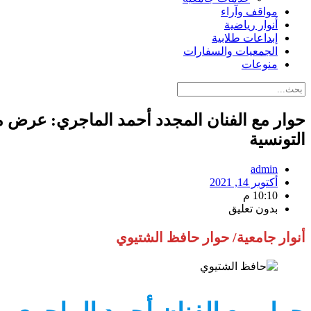
مواقف وآراء
أنوار رياضية
إبداعات طلابية
الجمعيات والسفارات
منوعات
حوار مع الفنان المجدد أحمد الماجري: عرض ماز
التونسية
admin
أكتوبر 14, 2021
10:10 م
بدون تعليق
أنوار جامعية/ حوار حافظ الشتيوي