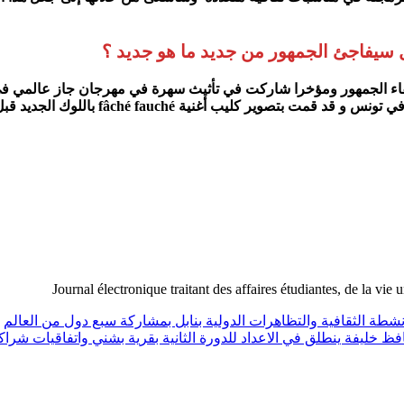
 سيفاجئ الجمهور من جديد ما هو جديد ؟
ع ولقاء الجمهور ومؤخرا شاركت في تأثيث سهرة في مهرجان جاز عالمي
تسجيل البوم مع عازفين أفارقة و قريبا س
Journal électronique traitant des affaires étudiantes, de la vie 
انشطة الثقافية والتظاهرات الدولية بنابل بمشاركة سبع دول من العالم
فظ خليفة ينطلق في الاعداد للدورة الثانية بقرية بشني واتفاقيات شر