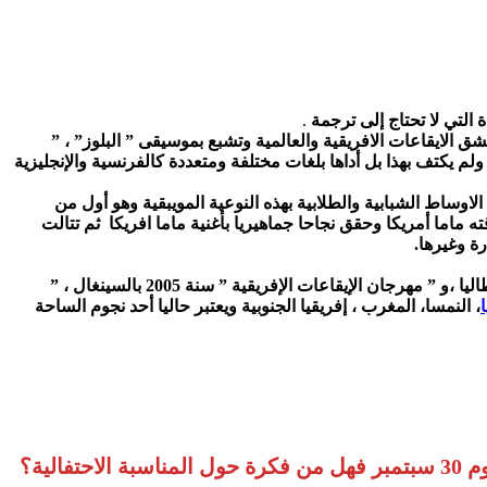
 التي لا تحتاج إلى ترجمة
.
 الايقاعات الافريقية والعالمية وتشبع بموسيقى ” البلوز” ، ”
 ولم يكتف بهذا بل أداها بلغات مختلفة ومتعددة كالفرنسية والإنجليزية
يغي ، ثم انتشر بين الاوساط الشبابية والطلابية بهذه النوعية المويبقية وهو أول من
اما أمريكا وحقق نجاحا جماهيريا بأغنية ماما افريكا ثم تتالت
ة وغيرها.
في الكثير من المهرجانات الدولية في الخارج منها ” المهرجان الموسيقى العالمي ” الذي أقيم سنة 2003 بإيطاليا ،و ” مهرجان الإيقاعات الإفريقية ” سنة 2005 بالسينغال ، ”
، النمسا، المغرب ، إفريقيا الجنوبية ويعتبر حاليا أحد نجوم الساحة
ية؟