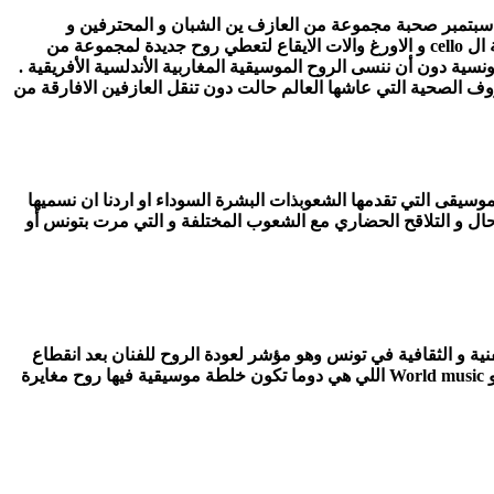
عرض :”مازنجي ” قدم في إطار البرمجة الثقافية للإقامات الفنية التي ينظمها المركز الثقافي الدولي بالحمامات وانطلقت في العمل منذ 15سبتمبر صحبة مجموعة من العازف ين الشبان و المحترفين و
بمشاركة الفنانة اماني العرابي في التمارين . وعرض ” مازنجي ” هو عرض موسيقي مزجت فيه آلات الڨمبري و الساكسوفون و الڨيتارة و آلة ال cello و الاورغ والات الايقاع لتعطي روح جديدة لمجموعة من
تونسية دون أن ننسى الروح الموسيقية المغاربية الأندلسية الأفريقية .
 أروبا المبدعة” ولكن الظروف الصحية التي عاشها العالم حالت دون تنقل العازفين الافارقة من
سيقى التي تقدمها الشعوبذات البشرة السوداء او اردنا ان نسميها
حال و التلاقح الحضاري مع الشعوب المختلفة و التي مرت بتونس أو
ة و الثقافية في تونس وهو مؤشر لعودة الروح للفنان بعد انقطاع
دام أكثر من سنتين جراء الكوفيد المستجد هي فرصة لمزج الآلات التونسية التقليدية بالات غربية و إحداث نوعية جديدة أو ما يسمى ب style هو World music اللي هي دوما تكون خلطة موسيقية فيها روح مغايرة