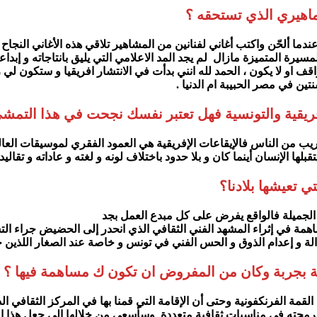
جماهيري الذي تستحقه ؟
 ألحّن واكتب أغاني لفنانين من المشاهير تلاقي هذه الأغاني النجاح الك
لمسيرة المتميزة مازال لم يجد المد الاعلامي التي يليق بانتاجاته و إب
قف او لا يكون ، الحمد لله انني بدأت في الانتشار افريقيا و ستكون ل
ين في مصر الحبيبة ام الدنيا .
لإفريقية والتونسية فهل تعتبر نفسك نجحت في هذا التمش
يب من الناس فالإيقاعات الإفريقية هي العمود الفقري لموسيقات العالم ك
بلها الإنسان أينما كان و بلا حدود باختلاف لونه و لغته و عاداته و تقاليده
ي تعيشها بلادنا؟
الجميلة فالواقع يفرض على كل مبدع العمل بجد
لمساهمة في إثراء المشهد الفني الثقافي الذي انحدر إلى الحضيض جراء 
ة و إعدام الذوق و الحس الفني في تونس و خاصة عند الصغار اللذين ح
 بجربة وكان من المفروض ان تكون ك مساهمة فيها ؟
 الفرنكفونية وحتى أن الإقامة التي قمنا بها في المركز الثقافي الدو
ديم هذا العرض و برمجته في مناسبات ثقافية متعددة وسأسعى من خلالها إلى ج