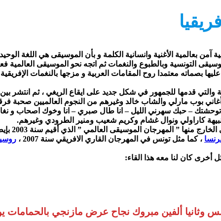
ريقيا
 آمن بعالمية الأغنية وانسانية الكلمة و بأن الموسيقى هي اللغة الوحيدة
سيقى التونسية وبالطبوع والنغمات ثم اتجه نحو الموسيقى العالمية فعشق
ي عليها بصماته معتمدا روح المقامات العربية و مزجها بالنغمات الإفريقية
ياما لسمر دوني سنة 1994 تلك الأغنية الشعبية والتي قدمها للجمهور في شكل جديد على ايقاع الر
ني بوب مارلي والشاب خالد وغيرهم من النجوم العالميين صحبة فرقته م
 توحشتك – حبك سهرني الليل – انا طال صبري – انا وخوك اصحاب و نغار
نبيهة كاراولي ونوال غشام وكريم شعيب ومنير الطرودي وغيرهم.
رنسا
، كما مثل تونس في المهرجان القاري الافريقي سنة 2007 ،
روسيا
أخرى كان لنا معه هذا القاء:
 نجاح عرض مازنجي بالحمامات يوم 30 سبتمبر فهل من فكرة حول المناسبة الاحتفال