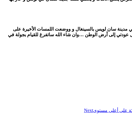
 في مدينة سان لويس بالسينغال و ووضعت اللمسات الأخيرة على
تشرع في عملية الميكساج في تونس و قد قمت بتصوير كليب أغنية fâché fauché باللوك الجديد قبل عودتي إلى أرض الوطن …وان شاء الله ساتفرغ للقيام بجولة في
اكة على أعلى مستوى
Next