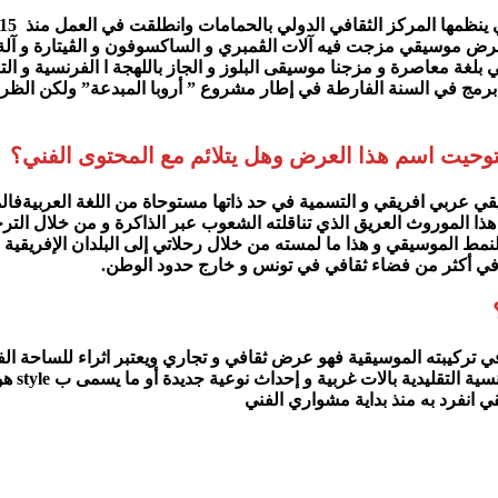
خي بلغة معاصرة و مزجنا موسيقى البلوز و الجاز باللهجة ا الفرنسية و ال
رض هو تواصل لفكرة مشروع سابق بعنوان Tunigalaise و قد برمج في السنة الفارطة في إطار مشروع ”
ت اسم هذا العرض وهل يتلائم مع المحتوى الفني؟
 عربي افريقي و التسمية في حد ذاتها مستوحاة من اللغة العربيةفالمو
ذا الموروث العريق الذي تناقلته الشعوب عبر الذاكرة و من خلال التر
لنمط الموسيقي و هذا ما لمسته من خلال رحلاتي إلى البلدان الإفريقية
ض في أكثر من فضاء ثقافي في تونس و خارج حدود الوطن.
كيبته الموسيقية فهو عرض ثقافي و تجاري ويعتبر اثراء للساحة الفني
ي انفرد به منذ بداية مشواري الفني