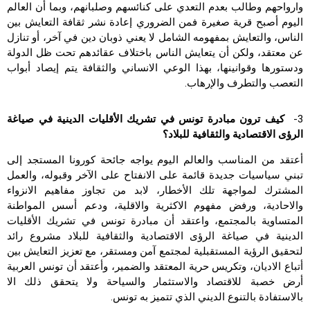
وارواحهم وطالب بعدم التعدي على كنائسهم وصلبانهم، وبما أن العالم
اليوم أصبح قرية صغيرة فمن الضروري إعادة نشر ثقافة التعايش بين
الناس، والتعايش بمفهومه الشامل لا يعني ذوبان دين في آخر، أو تنازل
عن معتقد، ولكن أن يتعايش الناس باختلاف عقائدهم تحت ظل الدولة
ودستورها وقوانينها، بهذا الوعي الانساني والثقافة يتم إيصاد أبواب
التعصب والتطرف والإرهاب.
3-
كيف ترون مبادرة تونس في تشريك الأقليات الدينية في صياغة
الرؤى الاقتصادية والثقافية للبلاد؟
أعتقد من المناسب والعالم اليوم يواجه جائحة كورونا المستجد إلى
تبني سياسيات جديدة قائمة على الانفتاح على الآخر وقبوله، والعمل
المشترك لمواجهة تلك الأخطار، لابد من تجاوز مفاهيم الانزواء
والاحادية، ورفض مفهوم الاكثرية والاقلية، ودعم أسس المواطنة
المتساوية بالمجتمع، واعتقد أن مبادرة تونس في تشريك الأقليات
الدينية في صياغة الرؤى الاقتصادية والثقافية للبلاد مشروع رائد
لتحقيق الرؤية المستقبلية لمجتمع آمن ومستقر، مع تعزيز التعايش بين
أتباع الاديان، وتكريس حرية المعتقد والضمير، وأعتقد أن تونس العربية
أرض خصبة للاقتصاد والاستثمار والسياحة ولا يتحقق ذلك الا
بالاستفادة بالتنوع الديني الذي تتميز به تونس.