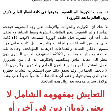
1-
وحدت الكورونا الم الشعوب وخوفها في كافة اقطار العالم فكيف
ترون العالم ما بعد الكورونا؟
بلا شك ان الكوارث والحوادث والازمات تغير وجه البشرية، فبحجم
المأساة والم الشعوب تتغير العلاقات البشرية ونمط الحياة، ولا يخفى
على أحد أن البشرية قبل جائحة كورونا المستجد (كوفيد 19) كانت
تعاني من من الصراعات والنزاعات والحروب، بل كانت تعاني من
سموم الافكار الضالة والجماعات الارهابية المؤدلجة، وجاءت تلك
الجائحة مع بدايات هذا العام 2020م لتستهدف الجنس البشري دون
النظر الى عقائد الناس ومذاهبهم وافكارهم، لذا كان من الضروري
العمل المشترك لمواجهة وباء القرن الحادي والعشرين، ولا يكون ذلك
الا بالعمل الجماعي، وقد تحقق ذلك حين استشعرت البشرية خطورة
العدو الذي يستهدفها، وأعتقد أن هناك نظاماً عالمياً جديداً على وشك
الولادة، سترى ملامحه بعد زوال هذه الجائحة.
التعايش بمفهومه الشامل لا
يعني ذوبان دين في آخر، أو