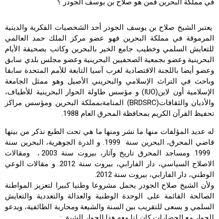
في مملكة البحرين فمن هو صلاح بن يوسف الجودر ؟
يعتبر الشيخ صلاح بن يوسف الجودر أحد الشخصيات الفكرية والدينية
المرموقة في مملكة البحرين فهو عضو مركز الملك حمد العالمي
للتعايش السلمي وخطيب جامع الخير بالبحرين وكاتب بصحيفة الأيام
البحرينية وعضو بجمعية الصحفيين البحرينية وعضو مجلس بلدي سابق
وعضو أيضا باللجنة الاقتصادية لغرب آسيا التابعة للأمم المتحدة سابقا
وباحث في التراث الإسلامي والبحريني الأصيل وهو ممثل الجامعة
الإسلامية أون لاين(IUO) و مؤسس طاولة الحوار البحرينية للأطياف،
والأديان والثقافات(BRDSRC) المنامةبمملكة البحرين ومؤسس مراكز
تحفيظ القرآن الكريم بمحافظة المحرق العام 1988.
له عديد المؤلفات منها ما نشر ومنها ما هي تحت الطبع نذكر من بينها
قاضي المحرق، البحرين سنة 1999. و الدرة الجوهرية، البحرين سنة
1999. ومساجد المحرق تاريخ وآثار، بيروت سنة 2003 ، ومقالات
الاصلاح السياسي، دار الفارابي، بيروت سنة 2012. و مقالات الوعي
الوطني، دار الفارابي، بيروت سنة 2012.
ولأن الشيخ صلاح الجودر يحمل مشروعا وطنيا كبيرا لتعزيز المواطنة
الصالحة القائمة على الوحدة الوطنية والعدالة والتعددية والتعايش
السلمي و يسعى للتقريب بين السنة والشيعة ومحاربة الطائفية، ويدعو
للحوار مع الحضارات كان لنا معه هذا الحوار الشيق :