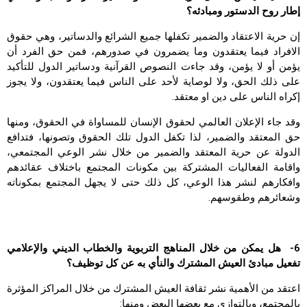
إطار روح الدستور ومبادئه؟
إن حرية الاعتقاد والضمير تكفلها جميع الشرائع والدساتير، وهي حقوق
الافراد فيما يعتقدون وما يضمرون في صدورهم، فمن حق الفرد أن
يؤمن أو لا يؤمن، وقد جاءت النصوص القرآنية ودساتير الدول للتأكيد
على ذلك الحق، ولا لوصاية لأحد على الناس فيما يعتقدون، ولا يجوز
إكراه الناس على دين او معتقد.
وقد جاء الإعلان العالمي لحقوق الإنسان للمساواة في الحقوق، ومنها
حق المعتقد والضمير، لذا تكفل الدول تلك الحقوق وتصونها، فتدافع
الدولة عن حرية المعتقد والضمير من خلال نشر الوعي المجتمعي،
واقامة الفعاليات المشتركة بين مكونات المجتمع باختلاف عقائدهم
وافكارهم لنشر هذا الوعي، كل ذلك حتى لا يجهل المجتمع بمكوناته
وشعائرهم وطقوسهم.
6- هل يمكن من خلال المناهج التربوية والخطاب الديني والإعلامي
تفعيل مبادئ العيش المشترك والنأي به عن كل توظيف؟
اعتقد من الأهمية نشر ثقافة العيش المشترك من خلال المراكز المؤثرة
بالمجتمع، وبالتوازي مع بعضها البعض ومنها: