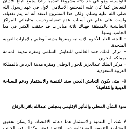
التونسية، وهو في حد ذاته مشروعاً تقدمياً رائداً يجمع أتباع الأديان
للتعايش كما كان عليه المجتمع الاسلامي الاول في عهد رسول الله
صلى الله عليه وسلم، ولكن هذا المشروع اعتقد أنه لم يتم تفعيله،
ولست على علم عن أسباب عدم تفعيله،وحسب متابعاتي للمراكز
التعايشية بالمنطقة فهناك ثلاثة مبادرات قد حققت الكثير في هذا
الجانب، ومنها:
– اللجنة العليا للأخوة الإنسانية ومقرها مدينة أبوظبي بالإمارات العربية
المتحدة.
– مركز الملك حمد العالمي للتعايش السلمي ومقره مدينة المنامة
بمملكة البحرين.
– مركز الملك عبدالعزيز للحوار الوطني ومقره مدينة الرياض بالمملكة
العربية السعودية.
8-
متى يكون التعايش الديني سند للتنمية والاستثمار ودعم للسياحة
الدينية والثقافية؟
ندوة الشأن المحلي والتأثير الإقليمي بمجلس عبدالله باقر بالرفاع
لا شك أن التنمية والاستثمار هما دعائم الاقتصاد، ولا يمكن تحقيق
المشاريع التنموية المستدامة دون اقتصاد قوي، وكذلك في الجانب