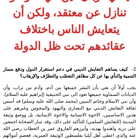
تنازل عن معتقد، ولكن أن
يتعايش الناس باختلاف
عقائدهم تحت ظل الدولة
2-
كيف يساهم التعايش الديني في دعم استقرار الدول ودفع مسار
التنمية والنأي بها عن كل مظاهر التعصّب والتطرّف والإرهاب؟
يجب أولاً أن نعي بأن البشر جميعها من آدم، وآدم من تراب، وأن
الديانات السماوية جميعها تعود الى نبي الحنيفية (إبراهيم عليه السلام)،
وأن نبي الاسلام وخاتم النبيين (محمد صلى الله عليه وسلم) قد أسس
ثقافة التعايش الديني مع النصارى واليهود والمجوس وغيرهم على
هذين الاساسيين، الاخوة الانسانية والاخوة الايمانية، بل ووضع وثيقة
المدينة (للتعايش السلمي) للتأكيد على ذلك، وقد سار الصحابة اجمعين
على دربه واهتدوا بهديه، وأبرزهم الفاروق عمر بن الخطاب رضي الله
عنه والذي اعطى أهل أيليا بفلسطين الوثيقة العمرية، فعصم أموالهم