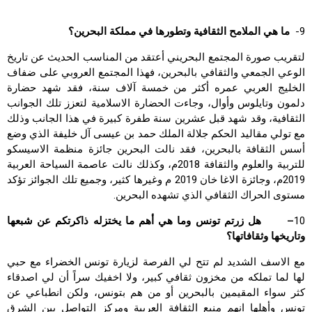
9-
ما هي الملامح الثقافية وتطورها في مملكة البحرين؟
لتقريب صورة المجتمع البحريني أعتقد من المناسب الحديث عن تاريخ
الوعي الجمعي والثقافي بالبحرين، فهذا المجتمع العروبي على ضفاف
الخليج العربي عمره أكثر من خمسة آلاف سنة، فقد شهد حضارة
دلمون وتايلوس وأوال، وجاءت الحضارة الاسلامية لتعزز تلك الجوانب
الثقافية، وقد شهد قبل عشرين سنة طفرة كبيرة في هذا الجانب وذلك
مع تولي مقاليد الحكم جلالة الملك حمد بن عيسى آل خليفة الذي وضع
أسس الثقافة بالبحرين، فقد نالت البحرين جائزة منظمة الاسيسكو
للتربية والعلوم والثقافة 2018م، وكذلك نالت عاصمة السياحة العربية
2019م، وجائزة الاغا خان 2019 م وغيرها كثير، وجميع تلك الجوائز تؤكد
مستوى الحراك الثقافي الذي تشهده البحرين.
10
– هل زرتم تونس وما هي أهم ما يختزله ذاكرتكم عن شبعها
وتاريخها وثقافاتها؟
مع الاسف الشديد لم تتح لي الفرصة لزيارة تونس الخضراء مع حبي
لها لما تملكه من مخزون ثقافي كبير، ولا اخفيك سراً أن لي اصدقاء
كثر سواء المقيمين بالبحرين أو من هم بتونس، ولكن انطباعي عن
تونس وأهلها انهم منبع الثقافة العربية ومركز التواصل بين الشرق