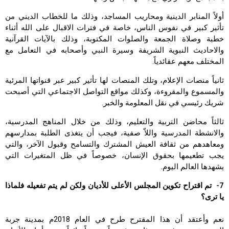
أولاً المنابر الدينية ومحاريب المساجد، وذلك ما للخطاب الديني من
تأثير كبير في نفوس الناس، خاصة في فترات الاقبال على الله أثناء
خطبة وصلاة الجمعة والصلوات المكتوبة، وذلك بالآيات القرآنية
والاحاديث النبوية الشريفة وسيرة النبي وأصحابه في التعامل مع
المختلف معهم عقائدياً.
ثانياً منصات الإعلام، وتلك المنصات لها تأثير كبير عبر قنواتها المرئية
والمسموع والمقروءة، وكذلك مواقع التواصل الاجتماعي التي أصبحت
شريك رئيسي في نقل المعلومة والخبر.
ثالثاً محاضن التربية والتعليم، وذلك من خلال المناهج المدرسية،
والانشطة المدرسية واللاّ صفية، فيجب أن يتغذى الطلبة بمدارسهم
ومعاهدهم من ثقافة العيش المشترك والتسامح وقبول الآخر، والتي
يجب تطعيمها بحقوق الإنسان، خصوصاً في ظل المتغيرات التي
يشهدها العالم اليوم.
7- تم اقتراح تكوين المجلس الأعلى للأديان ولكن لم يتم تفعيله فلماذا
يا ترى؟
نعم وأعتقد أن هذا المقترح طرح في العام 2018م بمدينة جربة