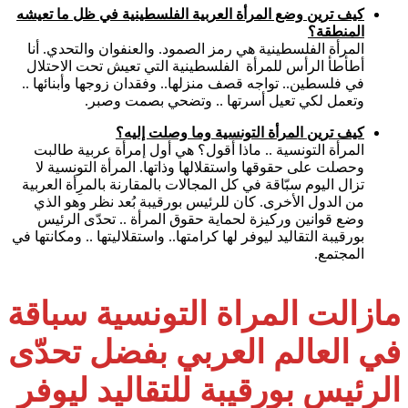
كيف ترين وضع المرأة العربية الفلسطينية في ظل ما تعيشه
المنطقة؟
المرأة الفلسطينية هي رمز الصمود. والعنفوان والتحدي. أنا
أطأطأ الرأس للمرأة الفلسطينية التي تعيش تحت الاحتلال
في فلسطين.. تواجه قصف منزلها.. وفقدان زوجها وأبنائها ..
وتعمل لكي تعيل أسرتها .. وتضحي بصمت وصبر.
كيف ترين المرأة التونسية وما وصلت إليه؟
المرأة التونسية .. ماذا أقول؟ هي أول إمرأة عربية طالبت
وحصلت على حقوقها واستقلالها وذاتها. المرأة التونسية لا
تزال اليوم سبّاقة في كل المجالات بالمقارنة بالمرِأة العربية
من الدول الأخرى. كان للرئيس بورقيبة بُعد نظر وهو الذي
وضع قوانين وركيزة لحماية حقوق المرأة .. تحدّى الرئيس
بورقيبة التقاليد ليوفر لها كرامتها.. واستقلاليتها .. ومكانتها في
المجتمع.
مازالت المراة التونسية سباقة
في العالم العربي بفضل تحدّى
الرئيس بورقيبة للتقاليد ليوفر