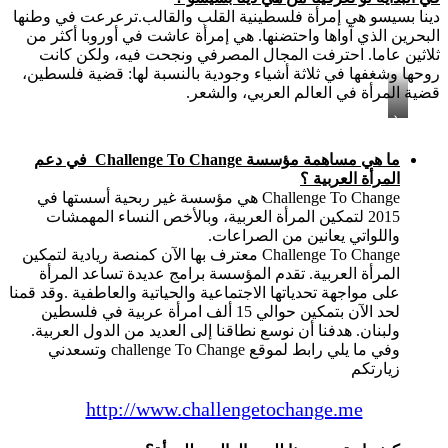
دينا بسيسو هي إمرأة فلسطينية القلب والقالب.ترعرعت في وطنها
البحرين الذي آواها واحتضنها. هي إمرأة عاشت في أوروبا أكثر من
ثلاثين عاما. احترفت المجال المصرفي ونجحت فيه، ولكن كانت
روحها وشغفها في ثلاثة أشياء وجودية بالنسبة لها: قضية فلسطين،
قضية المرأة في العالم العربي، والشعر.
د
ي
ن
ما هي مساهمة مؤسسة Challenge To Change في دعم
ا
المرأة العربية ؟
ب
Challenge To Change هي مؤسسة غير ربحية أسستها في
س
ي
2015 لتمكين المرأة العربية، وبالأخص النساء المهمشات
س
واللواتي يعانين من الصراعات.
و
Challenge To Change معترف بها الآن كمنصة ريادية لتمكين
المرأة العربية. تقدم المؤسسة برامج عديدة تساعد المرأة
على مواجهة تحدياتها الاجتماعية والحياتية والعاطفية .وقد قمنا
لحد الآن بتمكين حوالي 15 ألف امرأة عربية في فلسطين
ولبنان. هدفنا أن نوسع نطاقنا إلى العديد من الدول العربية.
وفي ما يلي رابط لموقع challenge To Change وتسعدني
زيارتكم
http://www.challengetochange.me