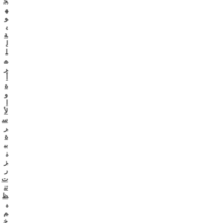
ج
ه
و
ي
ة
ل
ل
م
ر
أ
ة
و
ا
لأ
س
ر
ة
بب
ن
ز
ر
ت
تن
ظ
ي
م
خ