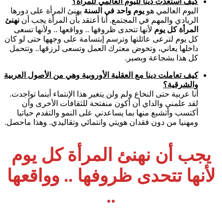
كيف استعدت دينا لليوم العالمي للمرأة؟
اليوم العالمي هو
يوم واحد في السنة
يهنئ المرأة على دورها
الريادي والمهم في المجتمع. أنا أعتقد بأن المرأة يجب أن
نهنئ
المرأة كل يوم
لأنها تتحدى ظروفها .. وواقعها .. ولأنها تسعى
كل يوم لترعى عائلتها وترسم إبتسامة على وجهها حتى لو كان
داخلها يعاني، وتخوض معترك العمل وتسعى لرزقها.. وتتحمل
كل هذا بشجاعة وبصبر.
كيف تعاملت دينا مع العقلية الأوروبية وهي من الأصول العربية
والشرقية؟
أنا عربية حتى النخاع ولم ولن يتغير هذا الإنتماء أينما تواجدت.
لقد علمني والداي أن أكون منفتحة للثقافات الأخرى وأن
أكتسب وأتشبع منها بما يساعدني على النمو والتقدم حياتيا
ومهنيا من دون فقدان هويتي وانتمائي وتقاليدي. وهذا ماحصل.
يجب أن نهنئ المرأة كل يوم
لأنها تتحدى ظروفها .. وواقعها
..