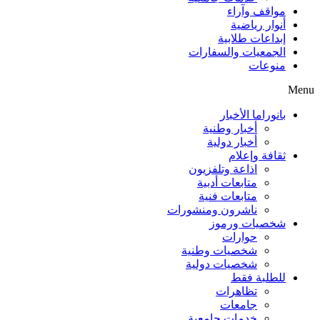
مواقف وآراء
أنوار رياضية
إبداعات طلابية
الجمعيات والسفارات
منوعات
Menu
بانوراما الأخبار
أخبار وطنية
أخبار دولية
ثقافة وإعلام
اذاعة وتلفزيون
متابعات أدبية
متابعات فنية
ناشرون ومنشورات
شخصيات ورموز
حوارات
شخصيات وطنية
شخصيات دولية
للطلبة فقط
تظاهرات
جامعات
خدمات جامعية