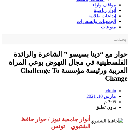
مواقف وآراء
أنوار رياضية
إبداعات طلابية
الجمعيات والسفارات
منوعات
حوار مع “دينا بسيسو ” الشاعرة والرائدة
الفلسطينية في مجال النهوض بوعي المراة
العربية ورئيسة مؤسسة Challenge To
Change
admin
مارس 10, 2021
3:05 م
بدون تعليق
أنوار جامعية نيوز / حوار حافظ
الشتيوي
–
تونس