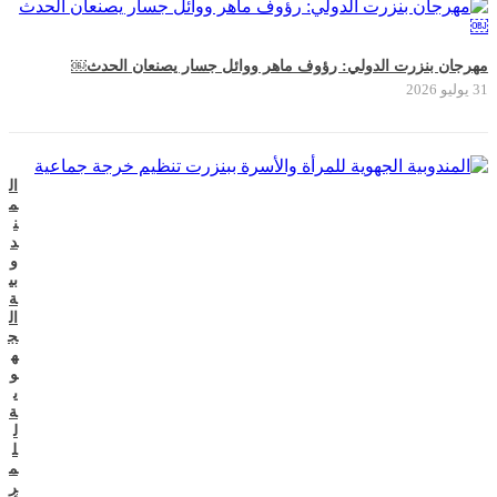
مهرجان بنزرت الدولي: رؤوف ماهر ووائل جسار يصنعان الحدث￼
31 يوليو 2026
ال
م
ن
د
و
بي
ة
ال
ج
ه
و
ي
ة
ل
ل
م
ر