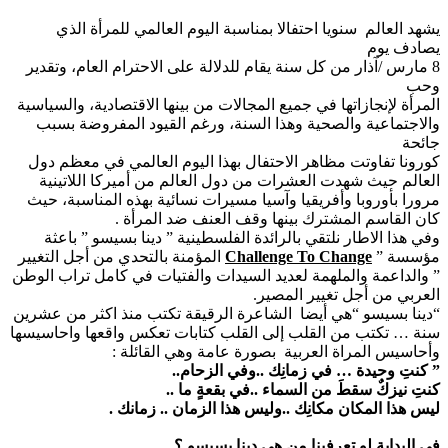
يشهد العالم سنويا احتفالا بمناسبة اليوم العالمي للمرأة الذي
يصادف يوم
8 مارس /آذار من كل سنة يقام للدلالة على الاحترام العام، وتقدير
وحب
المرأة لإنجازاتها في جميع المجالات من بينها الاقتصادية، والسياسية
والاجتماعية والصحية وهذا السنة، ورغم القيود المفروضة بسبب
جائحة
كورونا تفاوتت مظاهر الاحتفال بهذا اليوم العالمي في معظم دول
العالم حيث شهدت العشرات من دول العالم من أميركا اللاتينية
مرورا بأوروبا وأفريقيا وآسيا مسيرات نسائية بهذه المناسبة، حيث
كان القاسم المشترك بينها وقف العنف ضد المرأة .
وفي هذا الاطار نلتقي بالرائدة الفلسطينية ” دينا بسيسو ” باعثة
مؤسسة ”
Challenge To Change
المؤمنة بالتحدي من أجل التغيير
” والداعمة والملهمة لعديد السيدات والفتيات في كامل تراب الوطن
العربي من أجل تغيير المصير.
“دينا بسيسو “هي أيضا الشاعرة الرقيقة تكتب منذ اكثر من عشرين
سنة … تكتب من القلب إلى القلب كتابات تعكس واقعها واحاسيسها
وأحاسيس المراة العربية بصورة عامة وهي القائلة :
” كنتِ وحيدة … في زمانِك ..وفي الزحام..
كنتِ نيزكٌ سقطَ من السماء ..في بقعةٍ ما ..
ليس هذا المكان مكانِك ..وليس هذا الزمان .. زمانك .
في البداية لو تعرفينا من هي دينا بسيسو ؟