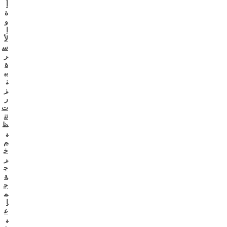
أ
ة
و
ا
لأ
س
ر
ة
بب
ن
ز
ر
ت
تن
ظ
ي
م
خ
ر
ج
ة
ج
م
ا
ع
ي