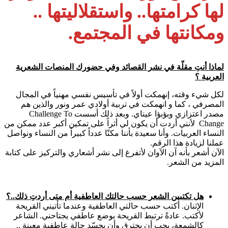
لها كرامتها.. واستقلاليتها ..
ومكانتها في المجتمع.
لماذا أنتِ مقلّة في نشر القصائد وفي حضورك المنصات الشعرية
العربية ؟
لكل شيء وقته، إنهمكت أولاً في تأسيس نفسي مهنياً في المجال
المصرفي ، كما و انهمكت في تربية أولادي عمر ونور والذين هم
مصدر اعتزازي وبؤبؤا عيناي. وبعد ذلك أسست Challenge To
Change لأنني أردت أن يكون لي أثراً على تمكين أكبر عدد ممكن من
النساء العربيات. وأنا سعيدة بأننا مكنّا عدداً كبيراً من النساء ونواصل
عملنا لزيادة هذا الرقم.
الآن أشعر بأنه آن الآوان لأتفرغ إلى نشر أشعاري والتركيز على كتابة
المزيد من الشعر.
هل تكتبين الشعر حسب حالتك العاطفية أم متى أردتِ ذلك..؟
الإثنان. أكتب حسب حالتي العاطفية وعندما تأتيني القريحة
لأكتب. عادةً ترتبط القريحة بوضع عاطفي يجتاحني. الشاعر
كالشمعة، يجب أن يحترق وأن يجسّد حالة عاطفية معينة ..