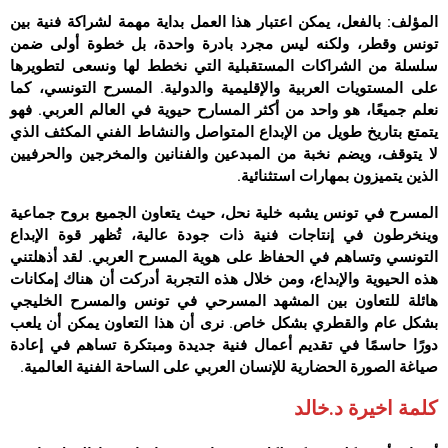
المؤلف: بالفعل، يمكن اعتبار هذا العمل بداية مهمة لشراكة فنية بين
تونس وقطر، ولكنه ليس مجرد بادرة واحدة، بل خطوة أولى ضمن
سلسلة من الشراكات المستقبلية التي نخطط لها ونسعى لتطويرها
على المستويات العربية والإقليمية والدولية. المسرح التونسي، كما
نعلم جميعًا، هو واحد من أكثر المسارح حيوية في العالم العربي. فهو
يتمتع بتاريخ طويل من الإبداع المتواصل والنشاط الفني المكثف الذي
لا يتوقف، ويضم نخبة من المبدعين والفنانين والمخرجين والحرفيين
الذين يتميزون بمهارات استثنائية.
المسرح في تونس يشبه خلية نحل، حيث يتعاون الجميع بروح جماعية
وينخرطون في إنتاجات فنية ذات جودة عالية، تُظهر قوة الإبداع
التونسي وتساهم في الحفاظ على هوية المسرح العربي. لقد أذهلتني
هذه الحيوية والإبداع، ومن خلال هذه التجربة أدركت أن هناك إمكانات
هائلة للتعاون بين المشهد المسرحي في تونس والمسرح الخليجي
بشكل عام والقطري بشكل خاص. نرى أن هذا التعاون يمكن أن يلعب
دورًا حاسمًا في تقديم أعمال فنية جديدة ومبتكرة تساهم في إعادة
صياغة الصورة الحضارية للإنسان العربي على الساحة الفنية العالمية.
كلمة اخيرة د.خالد