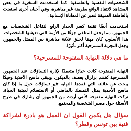
الشخصيات النفسية والفلسفية. كما استخدمت السخرية في بعض
المشاهد لانتقاد الواقع بطريقة غير مباشرة، وفي أحيان أخرى استعنت
بالعاطفة العميقة لتعبر عن المعاناة الإنسانية.
استخدمت أيضًا تقنية كسر الجدار الرابع لتفاعل الشخصيات مع
الجمهور، مما يجعل المتلقي جزءًا من الأزمة التي تعيشها الشخصيات.
هذا الأسلوب كان مهمًا لخلق علاقة مباشرة بين الممثل والجمهور،
وجعل التجربة المسرحية أكثر تأثيرًا.
ما هي دلالة النهاية المفتوحة للمسرحية؟
النهاية المفتوحة كانت خيارًا متعمدًا لإثارة التساؤلات عند الجمهور.
المسرحية تُختتم بزلزال يعصف بالديكور، ويبقى ماسح الأحذية وحيدًا
يبحث عن عائلته التي فقدها. النهاية تثير تساؤلات حول ما إذا كان
ماسح الأحذية يمثل التمسك بالماضي أو الاستسلام لعبثية الحياة.
تركت النهاية مفتوحة لأنني أردت من الجمهور أن يشارك في طرح
الأسئلة حول مصير الشخصية والمجتمع.
سؤال هل يكمن القول ان العمل هو بادرة لشراكة
فنية بين تونس وقطر؟