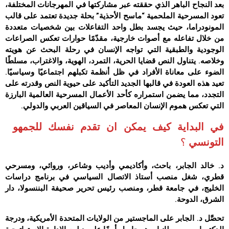
بعد النجاح الباهر الذي حققته عبر مشاركتها في المهرجانات المختلفة،
تعود المسرحية الملحمية “ماسح الأحذية” بحلة جديدة تعتمد على قالب
المونودراما، حيث يجسد بطل واحد التفاعلات بين شخصيات متعددة
من خلال تفاعله مع أصوات خارجية، مقدّمًا حوارات تعكس الصراعات
الوجودية والطبقية التي تواجه الإنسان في رحلة البحث عن هويته
وخلاصه. يتناول النص قضايا الحرية، التمرد، الهوية، والاغتراب، مسلطًا
الضوء على معاناة الأفراد في ظل أنظمة تكبلهم اجتماعيًا وسياسيًا.
تعيد هذه العودة في قالبها الجديد التأكيد على حيوية النص وقدرته على
التجدد، مما يضمن استمراره كأحد الأعمال المسرحية العالمية البارزة
التي تعكس هموم الإنسان المعاصر في السياقين العربي والدولي.
في البداية كيف يمكن ان تقدم نفسك للجمهو
التونسي
؟
د. خالد الجابر، باحث، وأكاديمي وأديب وشاعر، وروائي، ومسرحي
قطري، شغل منصب أستاذ الاتصال السياسي في برنامج دراسات
الخليج، في جامعة قطر، ومنصب رئيس تحرير صحيفة البننسولا، دار
الشرق، الدوحة.
تحصَّل د. الجابر على الماجستير من الولايات المتحدة الأمريكية، ودرجة