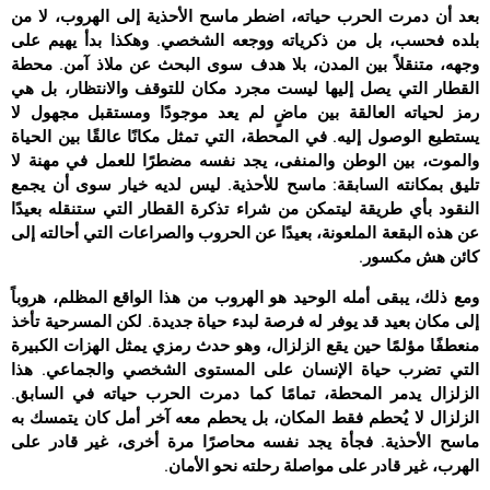
بعد أن دمرت الحرب حياته، اضطر ماسح الأحذية إلى الهروب، لا من
بلده فحسب، بل من ذكرياته ووجعه الشخصي. وهكذا بدأ يهيم على
وجهه، متنقلاً بين المدن، بلا هدف سوى البحث عن ملاذ آمن. محطة
القطار التي يصل إليها ليست مجرد مكان للتوقف والانتظار، بل هي
رمز لحياته العالقة بين ماضٍ لم يعد موجودًا ومستقبل مجهول لا
يستطيع الوصول إليه. في المحطة، التي تمثل مكانًا عالقًا بين الحياة
والموت، بين الوطن والمنفى، يجد نفسه مضطرًا للعمل في مهنة لا
تليق بمكانته السابقة: ماسح للأحذية. ليس لديه خيار سوى أن يجمع
النقود بأي طريقة ليتمكن من شراء تذكرة القطار التي ستنقله بعيدًا
عن هذه البقعة الملعونة، بعيدًا عن الحروب والصراعات التي أحالته إلى
كائن هش مكسور.
ومع ذلك، يبقى أمله الوحيد هو الهروب من هذا الواقع المظلم، هروباً
إلى مكان بعيد قد يوفر له فرصة لبدء حياة جديدة. لكن المسرحية تأخذ
منعطفًا مؤلمًا حين يقع الزلزال، وهو حدث رمزي يمثل الهزات الكبيرة
التي تضرب حياة الإنسان على المستوى الشخصي والجماعي. هذا
الزلزال يدمر المحطة، تمامًا كما دمرت الحرب حياته في السابق.
الزلزال لا يُحطم فقط المكان، بل يحطم معه آخر أمل كان يتمسك به
ماسح الأحذية. فجأة يجد نفسه محاصرًا مرة أخرى، غير قادر على
الهرب، غير قادر على مواصلة رحلته نحو الأمان.