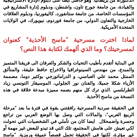
الدكتوراه من بريطانيا. وهو حاصل أيضًا على دبلوم الإدارة الاستراتيجية
والقيادة، من جامعة جورج تاون، واشنطن، ودبلوم إدارة المشاريع في
المؤسسات الخاصة، من جامعة ستانفورد، كاليفورنيا، ودبلوم العلاقات
الخارجية والتعاون الدولي، من جامعة فوردوم، نيويورك، في الولايات
المتحدة الأمريكية.
لماذا اخترت مسرحية “ماسح الأحذية” كعنوان
لمسرحيتك؟ وما الذي ألهمك لكتابة هذا النص؟
في البداية أتقدم بأطيب التحيات والشكر والعرفان الى فريقنا المتميز
والمبدع، من مهندس السينوغرافيا والاخراج حافظ خليفة، والمتألق
الممثل محمد علي العباسي، و الدراماتورجي بوكثير دوما، مصممة
الأزياء شكلا جميلا، والفنان نور الجلولي، الموسيقار التونسي زياد
الطرابلسي .الذي ترك كل منهم بصمه مميزة مبدعة خلاقة في هذه
النسخة من ماسح الأحذية.
في الحقيقة سردية المسرحية رافقتني بقوة في قترة ما بعد “مرحلة
الربيع العربي”، والمالات التي وصل بها الوضع العربي من تراجع
وحسرة واضمحلال. ايضا كان من تأملي في الشخصيات التي تحولت
لكي تعيش على هامش المجتمع، تلك التي قد تبدو للبعض غير مهمة أو
غير مؤثرة، لكنها في الحقيقة تحمل قصصاً عميقة ورمزية. “ماسح