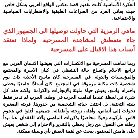
الفكرة الأساسية كانت تقديم قصة تعكس الواقع العربي بشكل خاص،
حيث يعاني الفرد من الصراعات الطبقية والاضطرابات السياسية
والاجتماعية.
ماهي الرمزية التي حاولت توصيلها الى الجمهور الذي
جاء متعطش لمشاهدة المسرحية. ولماذا تعتقد
أسباب هذا الاقبال على المسرحية
ربما تماهت المسرحية مع الانكسارات التي يعيشها الانسان العربي مع
تراجع الاحلام واتساع حالة التشظي في كيان الاسرة والمجتمع
والمؤسسات والدولة. في المسرحية كان ماسح الأحذية ذات يوم
شخصية ذات مكانة مرموقة في المجتمع. كان أستاذًا جامعيًا يحظى
باحترام واسع، يعيش حياة مليئة بالإنجازات والكرامة. ولكنه فقد كل
شيء في لحظة عندما اندلعت الحرب في وطنه. الحرب لم تدمر فقط
بنيته التحتية، بل اجتثت حياته الشخصية من جذورها. قريته الصغيرة
تحولت إلى أنقاض، وأهله، زوجته وأطفاله، جميعهم قُتلوا في هجوم
قاسٍ، تاركونه وحيدًا محاصرًا بذكريات الماضي وآلام الفقدان. هنا تبدأ
رحلته في التحول من رجل يحظى بالتقدير والاحترام إلى شخص يعيش
على هامش المجتمع، يبحث عن لقمة العيش بأي وسيلة ممكنة.