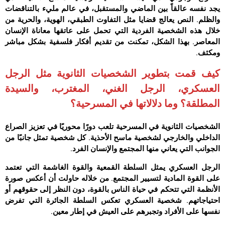
يجد نفسه عالقاً بين الماضي والمستقبل، في عالم مليء بالتناقضات
والظلم. النص يعالج قضايا مثل التفاوت الطبقي، الهوية، والحرية من
خلال هذه الشخصية الفردية التي تحمل على عاتقها معاناة الإنسان
المعاصر. بهذا الشكل، تمكنت من تقديم أفكار فلسفية بشكل مباشر
ومكثف.
كيف قمت بتطوير الشخصيات الثانوية مثل الرجل
العسكري، الرجل الغني، المغترب، والسيدة
المطلقة؟ وما دلالاتها في المسرحية؟
الشخصيات الثانوية في المسرحية تلعب دورًا محوريًا في تعزيز الصراع
الداخلي والخارجي لشخصية ماسح الأحذية. كل شخصية تمثل جانبًا من
الجوانب التي يعاني منها المجتمع والإنسان الفرد.
الرجل العسكري يمثل السلطة القمعية والقوة الغاشمة التي تعتمد
على القوة المادية لتسيير المجتمع. من خلاله حاولت أن أعكس صورة
الأنظمة التي تتحكم في حياة الناس بالقوة، دون النظر إلى حقوقهم أو
احتياجاتهم. شخصية العسكري تعكس السلطة الجائرة التي تفرض
نفسها على الأفراد وتجبرهم على العيش في إطار معين.