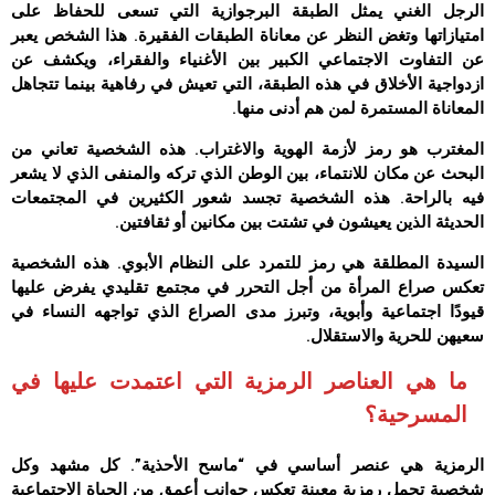
الرجل الغني يمثل الطبقة البرجوازية التي تسعى للحفاظ على
امتيازاتها وتغض النظر عن معاناة الطبقات الفقيرة. هذا الشخص يعبر
عن التفاوت الاجتماعي الكبير بين الأغنياء والفقراء، ويكشف عن
ازدواجية الأخلاق في هذه الطبقة، التي تعيش في رفاهية بينما تتجاهل
المعاناة المستمرة لمن هم أدنى منها.
المغترب هو رمز لأزمة الهوية والاغتراب. هذه الشخصية تعاني من
البحث عن مكان للانتماء، بين الوطن الذي تركه والمنفى الذي لا يشعر
فيه بالراحة. هذه الشخصية تجسد شعور الكثيرين في المجتمعات
الحديثة الذين يعيشون في تشتت بين مكانين أو ثقافتين.
السيدة المطلقة هي رمز للتمرد على النظام الأبوي. هذه الشخصية
تعكس صراع المرأة من أجل التحرر في مجتمع تقليدي يفرض عليها
قيودًا اجتماعية وأبوية، وتبرز مدى الصراع الذي تواجهه النساء في
سعيهن للحرية والاستقلال.
ما هي العناصر الرمزية التي اعتمدت عليها في
المسرحية؟
الرمزية هي عنصر أساسي في “ماسح الأحذية”. كل مشهد وكل
شخصية تحمل رمزية معينة تعكس جوانب أعمق من الحياة الاجتماعية