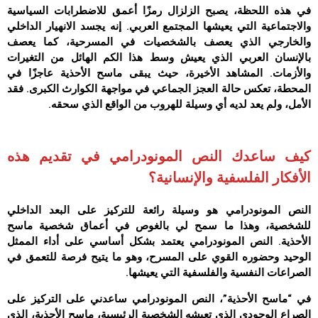
في هذه اللحظة، يصبح الزلزال رمزًا أعمق للاضطرابات السياسية
والاجتماعية التي يعيشها المجتمع العربي. إنه يجسد الانهيار الداخلي
والخارجي الذي يعصف بالشخصيات في المسرحية، كما يعصف
بالإنسان العربي الذي يعيش وسط هذا الكم الهائل من التغيرات
والأزمات. المشاهد الأخيرة، حيث يبقى ماسح الأحذية عاجزًا في
المحطة، تعكس حالة العجز الجماعي في مواجهة الكوارث الكبرى. فقد
الأمل، ولم يعد لديه أي وسيلة للهروب من الواقع الذي سحقه.
كيف ساعدك النص المونودرامي في تقديم هذه
الأفكار الفلسفية والإنسانية؟
النص المونودرامي هو وسيلة رائعة للتركيز على البعد الداخلي
للشخصية، وهذا ما سمح لي بالغوص في أعماق شخصية ماسح
الأحذية. النص المونودرامي يعتمد بشكل أساسي على أداء الممثل
الوحيد وحضوره القوي على المسرح، وهو ما يتيح فرصة للتعمق في
الصراعات النفسية والفلسفية التي يعيشها.
في “ماسح الأحذية”، النص المونودرامي ساعدني على التركيز على
الصراع الوجودي الذي تعيشه الشخصية الرئيسية، ماسح الأحذية، الذي