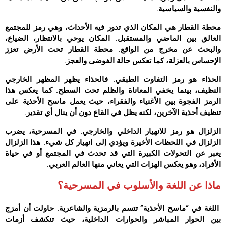
والنفسية والسياسية.
محطة القطار هي المكان الذي تدور فيه الأحداث، وهي رمز للمجتمع
العالق بين الماضي والمستقبل. المكان يوحي بالانتظار، الضياع،
والبحث عن مخرج من الواقع. محطة القطار تحت الأرض تعزز
الإحساس بالعزلة، كما تعكس حالة الفوضى والعجز.
الحذاء هو رمز التفاوت الطبقي. فالحذاء يظهر المظهر الخارجي
النظيف، بينما يخفي المعاناة والظلم تحت السطح. كما يعكس هذا
الرمز الفجوة بين الأغنياء والفقراء، حيث يعمل ماسح الأحذية على
تنظيف أحذية الآخرين، لكنه يظل في القاع دون أن ينال أي تقدير.
الزلزال هو رمز للانهيار الداخلي والخارجي. في المسرحية، يضرب
الزلزال في اللحظات الأخيرة ويؤدي إلى انهيار كل شيء. هذا الزلزال
يعبر عن التحولات الكبيرة التي قد تحدث في المجتمع أو في حياة
الأفراد، وهو يعكس الهزات التي يعاني منها العالم العربي.
ماذا عن اللغة والأسلوب في المسرحية؟
اللغة في “ماسح الأحذية” تتسم بالرمزية والشاعرية. حاولت أن أمزج
بين الحوار المباشر والحوارات الداخلية، حيث تنكشف أزمات