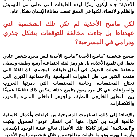
الأحذية” جاء ليكون رمزًا لهذه الطبقات التي تعاني من التهميش
والظلم والاقصاء، لكنها في العمق تجسد معاناة الإنسان بشكل عام.
لكن ماسح الأحذية لم تكن تلك الشخصية التي
عهدناها بل جاءت مخالفة للتوقعات بشكل جذري
ودرامي في المسرحية؟
صحيح شخصية “ماسح الأحذية” ماسح الأحذية ليس مجرد شخص عادي
يعمل في تلميع الأحذية، بل هو رمز لفئة اجتماعية أوسع وطبقة وسطى
متعففة تحولت للتعيش في أسفل طبقات المجتمع، تلك الفئة التي
فقدت الكثير في ظل التغيرات السياسية والاجتماعية الكبرى التي
تجتاح المجتمعات، وخاصة المجتمعات التي دمرتها الحروب
والصراعات. في كل مرة يقوم بتلميع حذاء، يعكس ذلك تناقضًا عميقًا
بين المظهر الخارجي النظيف والجوهر الداخلي المليء بالندوب
والانكسارات.
بالإضافة إلى ذلك، استلهمت المسرحية من قراءات وأعمال فلسفية
عالمية أثرت بي كثيرًا. منها “في انتظار غودو” لصمويل بيكيت
و”المحاكمة” لفرانز كافكا. تلك الأعمال تعالج عبثية الوجود الإنساني
وأزمة الهوية، وهو ما حاولت معالجته من خلال شخصية ماسح الأحذية.