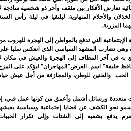
ئية تعارض الأفكار بين مثقف وآخر ذو شخصية ساذجة لا
ان والأحلام المتهاوية. ليلتقيا في ليلة رأس السنة
هما المزرية.
الإجتماعية التي تدفع بالمواطن إلى الهجرة للهروب من
ية وهي تضارب المشهد السياسي الذي انعكس سلبا على
فع به في آخر المطاف إلى الهجرة والعيش في مكان لا
حافظ خليفة” اسم العرض”المهاجران” ليؤكد على المزج
على الحب والحنين للوطن، والمجازفة من أجل عيش حياة
ت متعددة ورسائل أشمل وأعمق من كونها عمل فني، إذ
مو نحو الكشف عن قضايا إجتماعية وسياسية يعيشها
م يدفع بشعبه إلى الشتات وإلى تكرار الخيبات