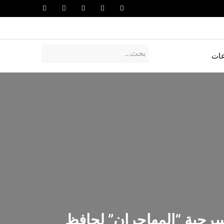
عات
مسرحية “المهاجران” لحافظ