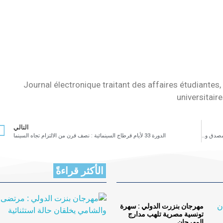
Journal électronique traitant des affaires étudiantes, 
universitair
التالي
ما بين قلب الوطن و عقل الغربة : تتأرجح مسرحية “مهاجران” للثنائي صلاح مصدق وجلال الدين السعدي￼
الدورة 33 لأيام قرطاج السينمائية : نصف قرن من الالتزام تجاه السينما
الأكثر قراءةً
مهرجان بنزرت الدولي : سهرة
تونسية مصرية تلهب مدارج
المهرجان