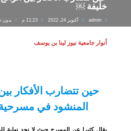
خليفة ￼
admin
أكتوبر 24, 2022
11:23 م
بدون ت
أنوار جامعية نيوز لينا بن يوسف
حين تتضارب الأفكار بين ا
المنشود في مسرحية 
يقال كثيرا عن المسرح حيث لا نجد نهاية ل