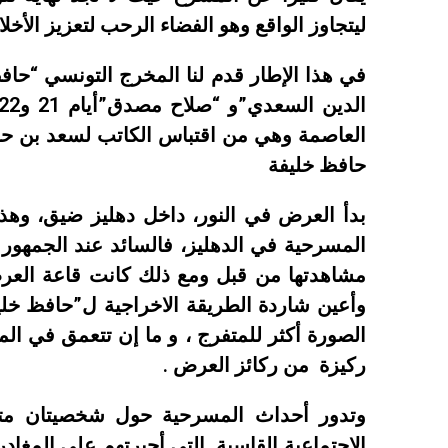
ليتجاوز الواقع وهو الفضاء الرحب لتعزيز الأخلاق
في هذا الإطار قدم لنا المخرج التونسي “ح
العاصمة وهي من اقتباس الكاتب لسعد بن 
حافظ خليفة
بدأ العرض في النور، داخل دهليز ضيق، وه
المسرحية في الدهليز، فالسائد عند الجمهور أ
مشاهدتها من قبل ومع ذلك كانت قاعة العرض 
وأعين شاردة الطريقة الاخراجية ل”حافظ خلي
الصورة أكثر للمتفرج ، و ما إن تتعمق في الم
ركيزة من ركائز العرض .
وتدور أحداث المسرحية حول شخصيتان متناق
الإجتماعية القاسية التي أجبرتهم على المغادر