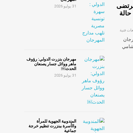
مرتضى
31 يوليو 2026
حالة
عات فنية
رجان
لشامي
مهرجان بنزرت الدولي: رؤوف
ماهر ووائل جسار يصنعان
الحدث￼
31 يوليو 2026
المندوبية الجهوية للمرأة
والأسرة ببنزرت تنظيم خرجة
جماعية