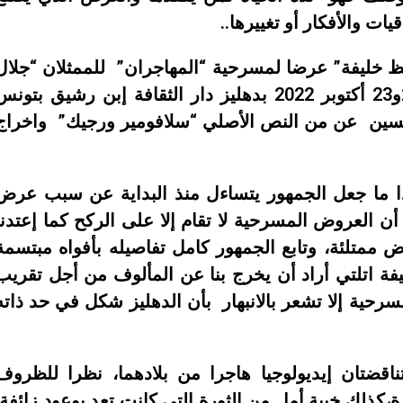
يات والأفكار أو تغييرها..
افظ خليفة” عرضا لمسرحية
“المهاجران”
للممثلان “جلال
الدين السعدي”و “صلاح مصدق”أيام 21 و22و23 أكتوبر 2022 بدهليز دار الثقافة إبن رشيق بتون
حسين عن من النص الأصلي
“سلافومير ورجيك”
واخراج
ذا ما جعل الجمهور يتساءل منذ البداية عن سبب عرض
ن العروض المسرحية لا تقام إلا على الركح كما إعتدنا
ممتلئة، وتابع الجمهور كامل تفاصيله بأفواه مبتسمة
فة اتلتي أراد أن يخرج بنا عن المألوف من أجل تقريب
سرحية إلا تشعر بالانبهار بأن الدهليز شكل في حد ذاته
ضتان إيديولوجيا هاجرا من بلادهما، نظرا للظروف
ة،كذلك خيبة أمل من الثورة التي كانت تعد بوعود زائفة.