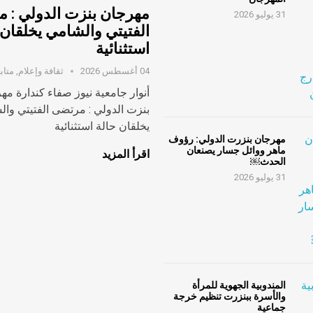
مهرجان بنزت الدولي : 
31 يوليو 2026
الفتيتي والشامي يخلقان 
استثنائية
04 أغسطس 2026
ثقافة وإعلام
,
متاب
أنوار جامعية نيوز صفاء كندارة مه
بنزت الدولي : مرتضى الفتيتي وا
يخلقان حالة استثنائية
مهرجان بنزرت الدولي: رؤوف
ماهر ووائل جسار يصنعان
اقرأ المزيد
الحدث￼
31 يوليو 2026
المندوبية الجهوية للمرأة
والأسرة ببنزرت تنظيم خرجة
جماعية