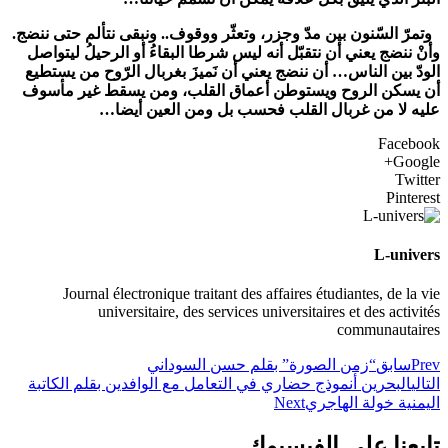
وتمرّ السّنون بين مدّ وجزر، وتعثّر ووقوف.. ونبقى نتألم حتى ننضج.
وأنْ ننضج يعني أن نتقبّل أنه ليس شرطا البقاءُ أو الرحيلُ ليتواصل
الودّ بين الناس… أن ننضج يعني أن نَميزَ بغربال الرّوح من يستطيع
أن يسكن الروح ويستوطن أعماق القلب، ومن يسقط غير مأسوف
عليه لا من غربال القلب فحسب بل ومن العين أيضا…
Facebook
Google+
Twitter
Pinterest
L-univers
Journal électronique traitant des affaires étudiantes, de la vie
universitaire, des services universitaires et des activités
communautaires
Prev
سابق
“زمن الصورة” بقلم حسن السوداني
التالي
البحرين أنموذج حضاري في التعامل مع الوافدين بقلم الكاتبة
اليمنية خولة الهاجري
Next
تابعنا على الفيسبوك