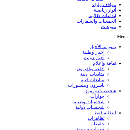
مواقف وآراء
أنوار رياضية
إبداعات طلابية
الجمعيات والسفارات
منوعات
Menu
بانوراما الأخبار
أخبار وطنية
أخبار دولية
ثقافة وإعلام
اذاعة وتلفزيون
متابعات أدبية
متابعات فنية
ناشرون ومنشورات
شخصيات ورموز
حوارات
شخصيات وطنية
شخصيات دولية
للطلبة فقط
تظاهرات
جامعات
خدمات جامعية