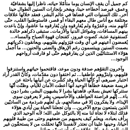
كم جميل أن يقف الإنسان يوما متأمّلا حياته، ناظرا إليها بشفافيّة
وعمق، فيرصد أخطاءه حينا، ويفخر بإنجازات السنين الطوال حينا
آخر.. تلك السنوات التي قضاها في عالم البشر، فعقد خلالها علاقات
مختلفة مع أناس طال معهم البقاء أو قصر، فاستوطنوا القلب، حتّى
كأنهم منه، وعَمَرُوهُ ولم يُفارِقوه ولن يُفارقوه ما عاشوا، وإنْ باعدت
بينهم المسافات، وشواغل الدنيا والأزمات.. ستبقى ذكراهم خالدة
كسنفونية عذبة، كصوت فيروز، كفنجان قهوة الصباح والمساء…
يُغمضون أعينهم في أي وقت فيَرَونَهم بقلوبهم، ويعانقون ذكرياتهم
بصمت السنين ويبتسمون رغم الإرهاق والضنى والحنين… ما أجمل
هؤلاء الاستثنائيّين الذين لن يفارقوهم حتّى لو فارقت أرواحهم
الوجود…
وآخرون التقوْهم صدفة ودون موعد، فاقتحموا حياتهم واستنزفوا
قلوبهم، وابتزّوهم عاطفيا… ثم اختفوا دون مقدّمات، وكأنّ القدر أراد
اختبار صبرهم، أو كأنّها الحياة وقد كشّرت عن أنيابها باحثة عن
فريسة ضعيفة خطأها الوحيد أنها أعطت الأمان للأيام، وظنّت أنّها
ستتركها تعيش بسلام، فأهدتها بشرا لا يشبهون البشر، بشرا دون
باء… إنّهم قراصنة العواطف والأحاسيس، بشر لا يعرفون سوى
الإيذاء، ولا يفكرون إلا في مصالحهم، بل لعلّهم شرذمة من الساديّين
الذين يتمتعون بوجع الآخرين… وأن تجعلنا الحياة بين أيادي هؤلاء
فذلك ابتلاء لا نجاة لنا منه إلا بالتوكل على الله؛ لأنه الوحيد الذي
يرأف بعباده، ويعلم كيف يحميهم من ضعفهم وحتى من طيبة قلوبهم
أحيانا، وحينها علينا أن نعتذر لأنفسنا لأنّها تحمّلت من لا يستحقّون غير
البتر الذي يليق بكل علاقة يمكن أن تسمّم حياتنا…