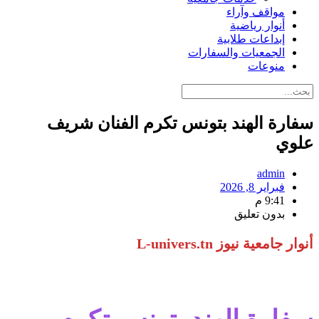
مواقف وآراء
أنوار رياضية
إبداعات طلابية
الجمعيات والسفارات
منوعات
سفارة الهند بتونس تكرم الفنان شريف
علوي
admin
فبراير 8, 2026
9:41 م
بدون تعليق
أنوار جامعية نيوز L-univers.tn