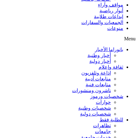
مواقف وآراء
أنوار رياضية
إبداعات طلابية
الجمعيات والسفارات
منوعات
Menu
بانوراما الأخبار
أخبار وطنية
أخبار دولية
ثقافة وإعلام
اذاعة وتلفزيون
متابعات أدبية
متابعات فنية
ناشرون ومنشورات
شخصيات ورموز
حوارات
شخصيات وطنية
شخصيات دولية
للطلبة فقط
تظاهرات
جامعات
خدمات جامعية