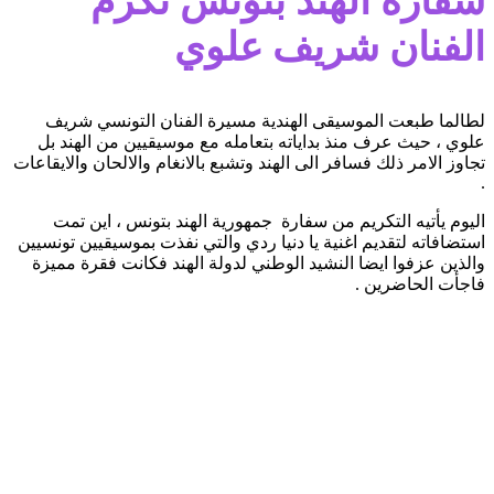
سفارة الهند بتونس تكرم
الفنان شريف علوي
لطالما طبعت الموسيقى الهندية مسيرة الفنان التونسي شريف
علوي ، حيث عرف منذ بداياته بتعامله مع موسيقيين من الهند بل
تجاوز الامر ذلك فسافر الى الهند وتشبع بالانغام والالحان والايقاعات
.
اليوم يأتيه التكريم من سفارة جمهورية الهند بتونس ، اين تمت
استضافاته لتقديم اغنية يا دنيا ردي والتي نفذت بموسيقيين تونسيين
والذين عزفوا ايضا النشيد الوطني لدولة الهند فكانت فقرة مميزة
فاجأت الحاضرين .