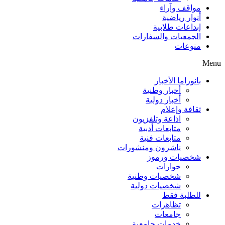
مواقف وآراء
أنوار رياضية
إبداعات طلابية
الجمعيات والسفارات
منوعات
Menu
بانوراما الأخبار
أخبار وطنية
أخبار دولية
ثقافة وإعلام
اذاعة وتلفزيون
متابعات أدبية
متابعات فنية
ناشرون ومنشورات
شخصيات ورموز
حوارات
شخصيات وطنية
شخصيات دولية
للطلبة فقط
تظاهرات
جامعات
خدمات جامعية