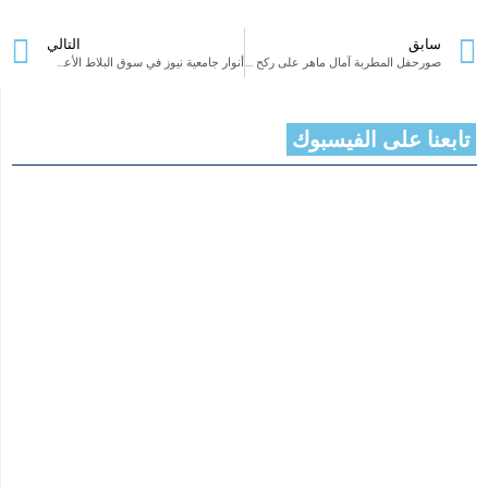
سابق
التالي
صورحفل المطربة آمال ماهر على ركح مهرجان قرطاج الدولي 2024
أنوار جامعية نيوز في سوق البلاط الأعشاب الطبية أسرار عالم غامض
تابعنا على الفيسبوك