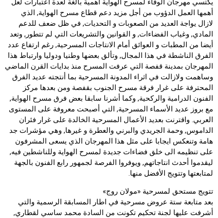
يكتسي مهرجان الوفاء لمسرح الهواية أهمية بالغة لعدة اعتبارات لعل
أهمها العمل الدؤوب من أجل مزيد دعم قطاع مسرح الهواية, الذي
لازال يواجة العديد من الصعوبات و التحديات, في ظل ضعف للدعم
المادي, وغياب الفضاءات, و القوانين والتشريعات التي لم تتطور, وتعد
أيضا من المطبات و العوائق أمام الانتاجات المسرحية, رغم ارتفاع عدد
الفرق الناشطة في هذا المجال, وتألق بعضها وطنيا ودوليا وارتباط هذا
المهرجان بمدينة قفصة التي عرفت المسرح منذ بدايات القرن الماضي
وساهمت ولازالت في اثراء المدونة المسرحية بما أنتجته عديد الفرق
المحترفة على غرار فرقة مسرح الجنوب بقفصة ومن بعدها مركز
الفنون الدرامية والركحية, وكما أشرنا سابقا بعض فرق مسرح الهواية,
مع بروز عديد الأسماء المسرحية, التي أصبحت معروفة على المستوى
العربي. واقترنت بعديد الأعمال المسرحية الخالدة على غرار فئران
الداموس, وحمة الجريدي والبرني والعطرة و غيرها, وهي مؤشرات جد
هامة وتنعكس ايجابا على مثل هذا المهرجان الذي يسعى المشرفون
على تنظيمه الى خلق فضاءات جديدة لمسرح الهواية وللناشطين فيه,
ليقدموا أحدث انتاجاتهم, ويوفروا الفرصة لجمهور رابع الفنون بالجهة
لمتابعتها وتتويج الأفضل منها.
تتويج مستحق لمسرحية «مولان روج»
بعد متابعة ستة عروض مسرحية في اطار المسابقة الرسمية والتي
أشرفت عليها لجنة تحكيم تكونت من السادة محمد ساسي لقطاري,