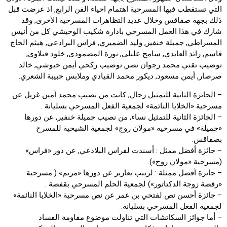
التي تستقطب فيها المسرحية اهتمام احياء الفن الرابع, اذ عرضت قبل
ذلك بجهة صفاقس وخلال عديد التظاهرات المسرحية الأخرى, وقد
شارك في هذا العمل المسرحي بادارة شكيب الوحيشي كل من أنيس
المسراطي, جميلة خنفير, وليد الضميري, فراس البرادعي, هيثم الحاج
قاسم, رائد العايدي, سامح علبلي, نورة المصمودي, خلود قبلاوي,
توضيب تقني محمد رجوان نصر, توضيب ركحي أيمن خبوشي, خالد
صرصار, أيمن مسعود, ديكور محمد القيادي وملابس حبيبة الشعري.
– الجائزة الثانية للتمثيل رجال, كانت من نصيب محمد أمين غزيل عن
مسرحية «الخلايا النائمة» لجمعية الفعل المسرحي بسليانة .
– الجائزة الثانية للتمثيل نساء, من نصيب جميلة خنفير, عن دورها
«جميلة» في مسرحيه «مولان روج» لجمعية الشيحية للمسرح
بصفاقس.
– جائزة أفضل ممثل : أسندت لفراس البلادعي, عن دور «فراس»
(مسرحية «مولان روج»).
– جائزة أفضل ممثلة : لزينب بعازيز عن دورها «مريم» ( مسرحية
«رقصة زوجة الدكتاتور») لجمعية الحلم المسرحي بقفصة .
– جائزة أحسن نص لفتحي بن عمر عن نص مسرحية «الخلايا النائمة»
لجمعية الفعل المسرحي بسليانة.
– أما جوائز السكاتشات التي تناولت موضوع مقاومة الفساد