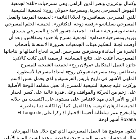
وكمال بوعزيزي ونصر الدين الزاهي, وهي مسرحيات «للة»: لجمعية
النهوض المسرحي بجربة, ومسرحية «مولان روج»: لجمعية الشيحية
للفن المسرحي بصفاقس, و»الخلايا النائمة» : لجمعية المريمة والفعل
المسرحي بسليانة,و «رقصة زوجة الدكتاتور» : لجمعية الحلم المسرحي
بقفصة ومسرحية «نساء» : لجمعية جسور الابداع المسرحي بسيدي
بوزيد, ومسرحية «صدام» : لجمعية مسرح بلا حدود بصفاقس, وبعد أن
أوصت لجنة التحكيم هيئات الجمعيات بضرورة الاستعانة بأصحاب
الخبرة من أساتذة ومحترفين مسرحيين, لمزيد انجاح أعمالها و انتاجاتها
المسرحية, أعلنت على نتائج المسابقة الرسمية التي كانت كالاتي: –
جائزة العمل المتكامل «مولان روج» لجمعية الشيحية للمسرح
بصفاقس, وتعد مسرحية «مولان روج» امتدادا مسرحيا لأسطورة
الملهى الأشهر في تاريخ باريس الفرنسية, والذي يحمل نفس الاسم
وركزت عليه جمعية الشيحية للمسرح, اذ تحيل مشاهد اللوحة الأصلية
على زخم من الحركة والمواقف وعلى قدرة عالية على كسر الجدار
الرابع الأمر الذي مهد لاقتباس على مستوى عال, اكتسبت من خلاله
الجمعية الرهان لتونسة هذا العمل. كما أن الكاتبة دنيا مناصرية
والمخرج عمر سلطانة أحسنا الاختيار اذ ركزا على, El Tango de
Roxana أشهر لوحة.
لتكون موضوع هذا العمل المسرحي, الذي توج خلال هذا المهرجان,
ونال استحسان جمهور المسرح بجهة قفصة, و هذه ليست المرة الأولى