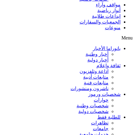
مواقف وآراء
أنوار رياضية
إبداعات طلابية
الجمعيات والسفارات
منوعات
Menu
بانوراما الأخبار
أخبار وطنية
أخبار دولية
ثقافة وإعلام
اذاعة وتلفزيون
متابعات أدبية
متابعات فنية
ناشرون ومنشورات
شخصيات ورموز
حوارات
شخصيات وطنية
شخصيات دولية
للطلبة فقط
تظاهرات
جامعات
خدمات جامعية