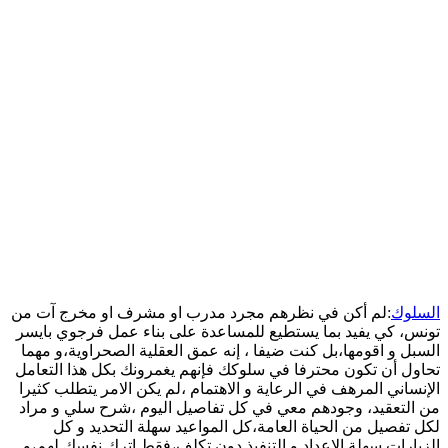
السلوك
:لم أكن في نظرهم مجرد مدرب او مشرف او مخرج آت من
تونس، كي يفيد بما يستطيع للمساعدة على بناء عمل فرجوي بايسر
السبل و اقومها،بل كنت ضيفا ، إنه عمق العقلية الصحراوية،و مهما
تحاول أن تكون محترفا في سلوكك فإنهم يغمرونك بكل هذا التعامل
الإنساني المرهف في الرعاية و الاهتمام ،لم يكن الامر يتطلب كثيرا
من التعقيد، وجودهم معي في كل تفاصيل اليوم ،شرح سلي و مراد
لكل تفصيل من الحياة العامة،كل المواعيد سهلة التحديد و كل
الزيارات سهلة الاعداد.و التنفيذ دون تكلف،فقط اترك نفسك لهم،و