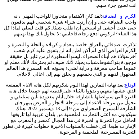
انت تصبح جزء منهم.
الكرم_و_الضيافة
:لقد كان الاهتمام متجاوزا للواجب المهني ،انه
واجب الضيافة حتى و إن أردت شراء شيء شخصي فهم يدفعون
حتى عدت أخشى او استحي أن اطلب شيئا..كم قلت لسلي لماذا كل
هذا العناء؟اتركوني ادفع رجاء،فاجابني :لا تحاول،انك بهذا تهينهم.
تذكرت اصدقائي بالعراق خاصة ببغداد و كربلاء و الحلة و البصرة و
الكرم العراقي الذي لم أكن اظن انه لن يتفوق عليه كرم شعب
آخر،هؤلاء هم أبناء الصحراء ،ليسوا أسطورة لزمن غابر بل حقيقة
موجودة بنواكشوط،شباب يحبك لأنك ضيف ثم يحترمك لأنك معلم او
عموما صاحب معرفة و دراية لشيء يحبونه ،انه المسرح هذا العالم
المجهول لديهم و الذي يجمعهم و يحلق بهم إلى اعالي الاحلام.
الوداع
:بعد نهاية التمارين لهذا اليوم شكرتهم لكل هاته الايام الممتعة
الذي عشتها معهم،و بدؤوا بالثناء على قدمته لهم جميعا خلال هاته
الفترة التي سنواصلها بالشارقة خلال أيام معدودة ،أين سنلتقي و
نتحول من مرحلة الاعداد إلى مرحلة الانجاز و العرض بمهرجان
الشارقة للمسرح الصحراوي من 9 إلى 13 ديسمبر 2022..هناك
سيكونون مع اعتى التجارب الملحمية من بلدان عربية لها تاريخها
الحافل من التجربة و الخبرة في هذا المجال كمصر و المغرب مع
الإمارات طبعا التي خطت بالسنوات الاخيرة خطوات كبيرة في تطور
التجربة المسرحية الملحمية و الفرجوية.