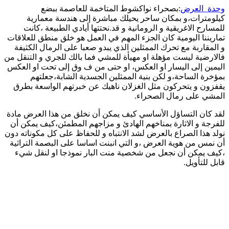
وحدة_العرض
:بصحراء نواكشوط المتاخمة للعاصمة ببضع
كيلومترات،و بمكان ساحر يحيلك مباشرة إلى هندسة معمارية
للمسارح الاغريقية و الرومانية و قد.نحتتها أيادي الطبيعة ،كانت
تماريننا اليومية كان الجزء المهم في العمل هو خلق منطق للعلاقات
و المقاربة مع تحرك الممثلين الذي يبدو صعبا على الرمال الكثيفة
فالارضية ليست مؤهلة او مهيأة للمشي فما بالك للجري و التنقل من
اليمين إلى اليسار او العكس، او حتى من ف وق إلى تحت او العكس
بمؤخرة الساحة،و لكن بنية الممثلين الجسدية الشابة،جعلتهم
يقفزون و يتحركون مثل الغزلان ناهيك عن خبرتهم الواسعة بطرق
المشي على رمال الصحراء.
لقد كان التساؤل الأساسي كيف يمكن أن نخلق من هذا العرض مادة
للفرجة و الاثارة بمناخهم الهادئ و مزاجهم المطمئن،كيف يمكن أن
نولد هذا الصراع بالعرض لشد الانتباه و للحفاظ على كل مكوناته دون
أن نمس من هوية العرض ،و التي انبنت اساسا على البصمة التراثية
،كيف يمكن أن نجعل من شخصية منت البار نموذجا او لنقل شيء
قابل للتأويل.