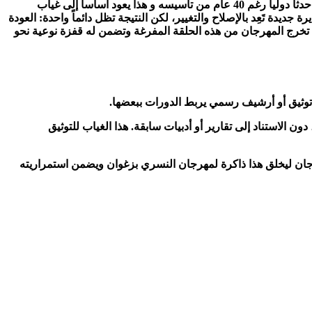
ورغم القيمة التاريخية والثقافية الكبيرة لمهرجان النسري بزغوان، إلا أنه ما زال يعيش في دائرة ضيقة، ولم ينجح حتى الآن في التطور ليصبح حدثاً دولياً رغم 40 عام من تأسيسه و هذا يعود أساساً إلى غياب
ديدة تَعِد بالإصلاح والتغيير، لكن النتيجة تظل دائماً واحدة: العودة
ة تخرج المهرجان من هذه الحلقة المفرغة وتضمن له قفزة نوعية نحو
 توثيق أو أرشيف رسمي يربط الدورات ببعضها.
ن الاستناد إلى تقارير أو أدبيات سابقة. هذا الغياب للتوثيق
رجان ليخلق هذا ذاكرة لمهرجان النسري بزغوان ويضمن استمراريته