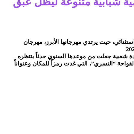
ية شبابية متنوعة ليظل عبق
تثنائي، حيث يرتدي مهرجانها الأبرز، مهرجان
دة شعبية جعلت من موعدها السنوي حدثاً ينتظره
لفواحة “النسري”، التي غدت رمزاً للمكان وعنواناً