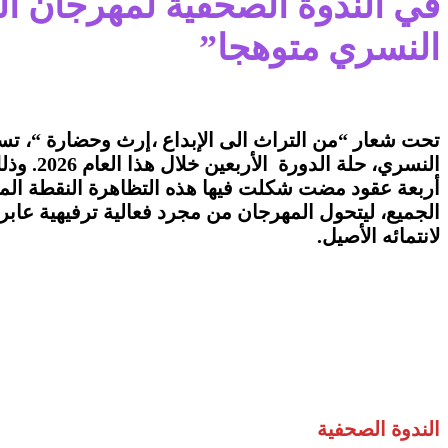
في الندوة الصحفية لمهرجان ال
النسري متوهجا”
تحت شعار “من التراث الى الإبداع ،إرث وحضارة “، تس
النسري، حلة الدورة الأربعين خلال هذا العام 2026. وذلك بداية من يوم الجمعة 29 ماي إلى غاية الأحد 7 جوان 2026
أربعة عقود مضت شكلت فيها هذه التظاهرة النقطة المض
الجميع، ليتحول المهرجان من مجرد فعالية ترفيهية عابرة
لانتمائه الأصيل.
الندوة الصحفية