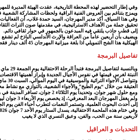
ويمزج بتناغم بين العروض الفنية الراقية ولحظات المشاركة الشعبية ف
تحقيق جملة من الأهداف الاستراتيجية، في مقدمتها صون التراث الثقاف
إلى قطب جاذب يلتقي فيه المبدعون بالجمهور في حوار ثقافي دائم.
ويضيف بأن أربعين عاماً من العراقة والإرث الأندلسي الباذخ لم تشفع ل
الهيكلية هذا الشح التمويلي اذا بلغة ميزانية المهرجان 45 ألف دينار فقط لهذه الدورة
تفاصيل البرمجة
وبالنسب
النبتة لغرس قيمتها في نفوس الأجيال الجديدة وإبراز أهميتها الاقتصادية
العتيقة من خلال “يوم الطبخ” والأجواء الشعبية، بالتوازي مع نشاط
ومع حلول شهر جوان، وتحديداً يوم الثلاثاء 2 جوان، تسافر المدينة في رحلة عبر الزمن مع سهرة “نوستالجيا زغوان” التي تحتفي بالذاكرة الموسيقية للمنطقة.
ولم يغفل الم
إلى أحدث البحوث العلمية. وتستمر النغمات لتطرب أحباء الفن يوم الجمعة 5 جوان من خلال العرض الموسيقي “هيا
لأربعين سنة من الحب، والفن، وعبق النسري الذي لا يغيب
التحديات و العراقيل