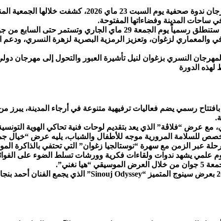
وفي إطار التحضير لهذه المحطة التاريخية، عقدت الهيئة ال
ي ساحات المدينة وفضاءاتها المفتوحة.
ي والمعماري لزغوان، وتعزيز الرمزية البصرية لزهرة النسري، ودعم ال
مهرجان النسري بزغوان لنيل تأشيرة العبور والتحول إلى مهرجان دولي كبي
ة لتفاصيل البرمجة فتبدأ الرحلة الاحتفالية يوم الجمعة 29 ماي بافتتاح رسمي يضم فعاليات ترفيهية م
.
 مخصص للسلامة المرورية موجه للأطفال والشباب، يليه عرض “خيال جم
هرجان البعد المعرفي؛، إذ يخصص يوم الأربعاء 3 جوان ليوم علمي يشهد ندوات ولقاءات فكرية وورشات ت
 نغني”.