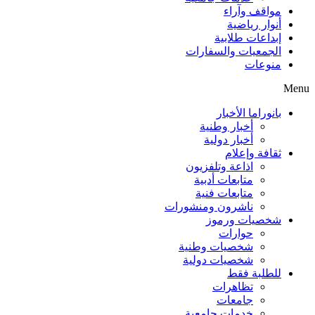
مواقف وآراء
أنوار رياضية
إبداعات طلابية
الجمعيات والسفارات
منوعات
Menu
بانوراما الأخبار
أخبار وطنية
أخبار دولية
ثقافة وإعلام
اذاعة وتلفزيون
متابعات أدبية
متابعات فنية
ناشرون ومنشورات
شخصيات ورموز
حوارات
شخصيات وطنية
شخصيات دولية
للطلبة فقط
تظاهرات
جامعات
خدمات جامعية