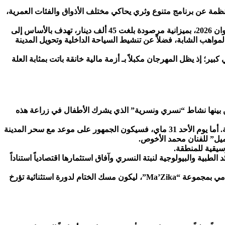
مديرة للمهرجان ندوة صحفية يوم السبت 23 ماي 2026، كشفت خلالها الجمعية المنظمة عن برنامج متنوع وثري يحاكي مختلف الأذواق والفئات العمرية،
وفي هذا السياق، أكد مدير المهرجان، السيد حمدة غلاب، أن الفعاليات ستنطلق رسمياً يوم الجمعة 29 ماي الجاري وتستمر حتى السابع من جوان 2026، بميزانية مرصودة بلغت 45 ألف دينار، تهدف بالأساس إلى
مواهب الشابة، فضلاً عن تنشيط السياحة الداخلية وتحويل المدينة
ر؛ إذ يظل المهرجان مكبلاً بـ أزمة مالية خانقة باتت بمثابة العلة
تنوعة في أرجاء المدينة، يبرز من بينها نشاط “نسري ونسرية” الذي يشرك الأطفال في زراعة هذه
وتتواصل الأجواء التراثية والموسيقية في اليوم الموالي، السبت 30 ماي، مع عرض “فلاڨة” الذي يعد بتقديم لوحات فنية تحاكي الهوية التونسية. أما يوم الأحد 31 ماي، فسيكون الجمهور على موعد مع سحر المدينة
يل” للفنان محمد الأخوص.
سلط الضوء على الفوائد الطبية والبيولوجية لنبتة النسري وآفاق استثمارها اقتصادياً استناداً
وفي ختام هذه الملحمة الاحتفالية، يسدل الستار يوم الأحد 7 جوان 2026 بعرض سينوج المتميز “Sinouj Odyssey” الذي يجمع الفنان أحمد بنجامي بمجموعة “Ma’Zika”، ليكون مسك الختام لدورة استثنائية تؤرخ