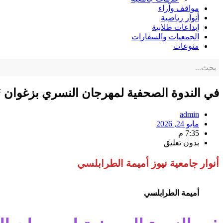
مواقف وآراء
أنوار رياضية
إبداعات طلابية
الجمعيات والسفارات
منوعات
في الندوة الصحفية لمهرجان النسري بزغوان “
admin
مايو 24, 2026
7:35 م
بدون تعليق
أنوار جامعية نيوز أميمة الطرابلسي
أميمة الطرابلسي