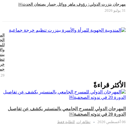
مهرجان بنزرت الدولي: رؤوف ماهر ووائل جسار يصنعان الحدث￼
31 يوليو 2026
الم
الج
للم
وال
ببن
تنظ
خر
جما
29 يوليو 2026
الأكثر قراءةً
المهرجان الدولي للمسرح الجامعي بالمنستير يكشف عن تفاصيل
الدورة 20 في ندوته الصحفية￼
06 أغسطس 2026
تظاهرات
,
للطلبة فقط