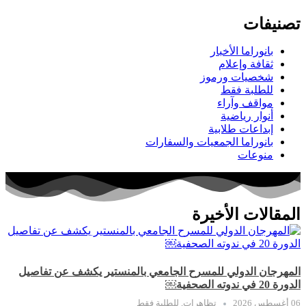
تصنيفات
بانوراما الأخبار
ثقافة وإعلام
شخصيات ورموز
للطلبة فقط
مواقف وآراء
أنوار رياضية
إبداعات طلابية
بانوراما الجمعيات والسفارات
منوعات
المقالات الأخيرة
المهرجان الدولي للمسرح الجامعي بالمنستير يكشف عن تفاصيل
الدورة 20 في ندوته الصحفية￼
06 أغسطس 2026
تظاهرات
,
للطلبة فقط