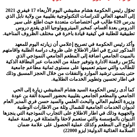
تحوّل رئيس الحكومة هشام مشيشي اليوم الأربعاء 17 فيفري 2021
إلى المعهد العالي للدراسات التكنولوجية بقليبية من ولاية نابل الذي
يدرس 620 طالب في اختصاصات متعددة حيث اطلع على سير
الدروس بعدة أقسام، كمخبر الميتروبولوجيا الذي يقدم دروس
تطبيقية للطلبة في كيفية قيادة باخرة في مختلف الظّروف المناخية.
وأكد رئيس الحكومة في تصريح إعلامي أن زيارته اليوم للمعهد
المذكور تندرج في اطار الاطلاع على ظروف دراسة الطلبة واقامتهم
بالمبيت الجامعي اضافة إلى المطعم الجامعي النموذجي الذي
يكرّس رقمنة الادارة وتوفير جملة من الخدمات عبر البطاقة الذكية
للطالب والتي سيتم تعميمها على مستوى ثمانية مطاعم جامعية
حتى يتسنى ترشيد الموارد والنفقات من خلال الحجز المسبق وذلك
في اطار تحسين وتطوير الخدمات الطلابية.
كما أدى رئيس الحكومة السيد هشام المشيشي زيارة إلى الحي
الجامعي والمطعم الجامعي بقليبية بحضور السيدة ألفة بن عودة
وزيرة التعليم العالي والبحث العلمي والسيد حسن فري المدير العام
لديوان الخدمات الجامعية للشمال وثلة من الاطارات الوطنية
والجهوية وذلك في اطار الاطلاع على التجارب النموذجية التي ينجزها
الديوان بالمؤسسة والتي ستعمم لاحقا والمتمثلة في رقمنة عملية
الولوج الى المطعم وكذلك عملية الحصول على علامة ضمان
السلامة الغذائية الدولية( ايزو 22000)