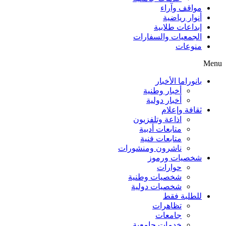
مواقف وآراء
أنوار رياضية
إبداعات طلابية
الجمعيات والسفارات
منوعات
Menu
بانوراما الأخبار
أخبار وطنية
أخبار دولية
ثقافة وإعلام
اذاعة وتلفزيون
متابعات أدبية
متابعات فنية
ناشرون ومنشورات
شخصيات ورموز
حوارات
شخصيات وطنية
شخصيات دولية
للطلبة فقط
تظاهرات
جامعات
خدمات جامعية