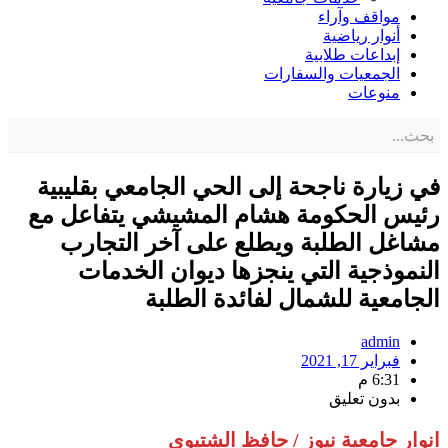
مواقف وآراء
أنوار رياضية
إبداعات طلابية
الجمعيات والسفارات
منوعات
في زيارة ناجحة إلى الحي الجامعي بقليبية
رئيس الحكومة هشام المشيشي يتفاعل مع
مشاغل الطلبة ويطلع على آخر التجارب
النموذجية التي ينجزها ديوان الخدمات
الجامعية للشمال لفائدة الطلبة
admin
فبراير 17, 2021
6:31 م
بدون تعليق
انوار جامعية نيوز / حافظ الشتيوي