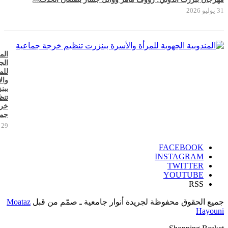
31 يوليو 2026
الم
الج
للم
وال
ببن
تنظ
خر
جما
29 يوليو 2026
FACEBOOK
INSTAGRAM
TWITTER
YOUTUBE
RSS
جميع الحقوق محفوظة لجريدة أنوار جامعية ـ صمّم من قبل
Moataz
Hayouni